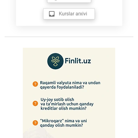
Kurslar arxivi