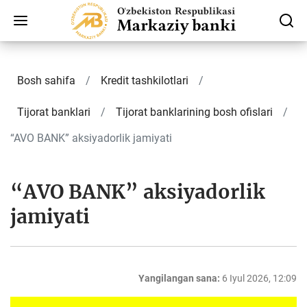
Bosh sahifa
Kredit tashkilotlari
Tijorat banklari
Tijorat banklarining bosh ofislari
“AVO BANK” aksiyadorlik jamiyati
“AVO BANK” aksiyadorlik
jamiyati
Yangilangan sana:
6 Iyul 2026, 12:09