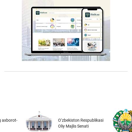
 axborot-
O‘zbekiston Respublikasi
Oliy Majlis Senati