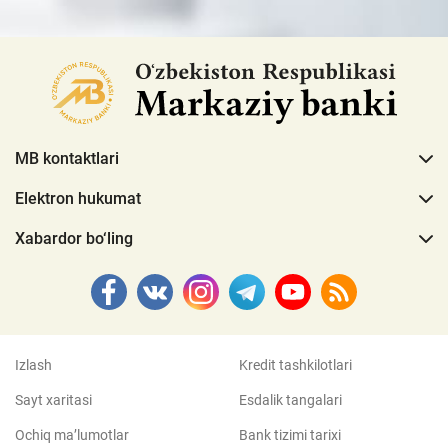
MB kontaktlari
Elektron hukumat
Xabardor bo‘ling
Izlash
Kredit tashkilotlari
Sayt xaritasi
Esdalik tangalari
Ochiq ma’lumotlar
Bank tizimi tarixi