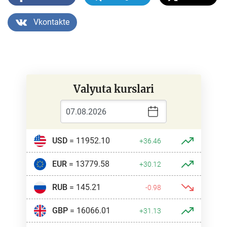
Vkontakte
Valyuta kurslari
USD
= 11952.10
+36.46
EUR
= 13779.58
+30.12
RUB
= 145.21
-0.98
GBP
= 16066.01
+31.13