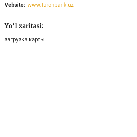
Vebsite:
www.turonbank.uz
Yo‘l xaritasi:
загрузка карты...