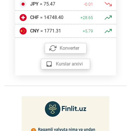
JPY
= 75.47
-0.01
CHF
= 14748.40
+28.65
CNY
= 1771.31
+5.79
Konverter
Kurslar arxivi