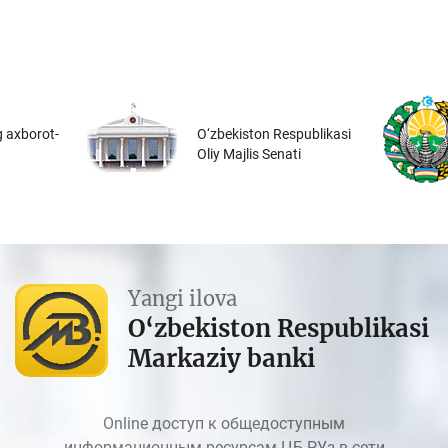
 axborot-
O‘zbekiston Respublikasi
Oliy Majlis Senati
Yangi ilova
O‘zbekiston Respublikasi
Markaziy banki
Online доступ к общедоступным
информационным ресурсам ЦБ РУз в сети