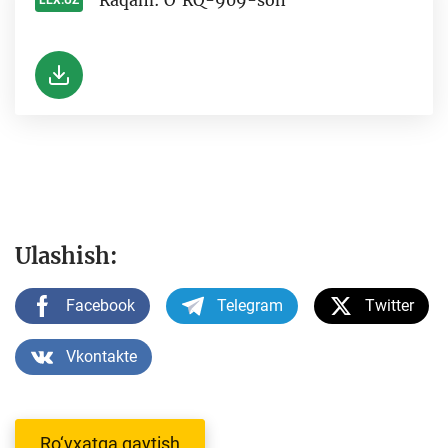
Raqam: O‘RQ-909-son
LEX.UZ
-
Ulashish:
Facebook
Telegram
Twitter
Vkontakte
Ro‘yxatga qaytish