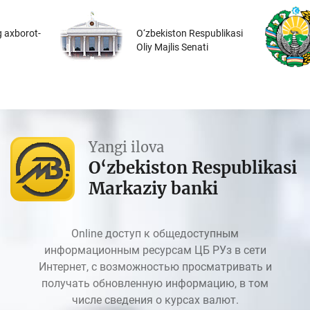
 axborot-
O‘zbekiston Respublikasi
Oliy Majlis Senati
Yangi ilova
O‘zbekiston Respublikasi
Markaziy banki
Online доступ к общедоступным
информационным ресурсам ЦБ РУз в сети
Интернет, с возможностью просматривать и
получать обновленную информацию, в том
числе сведения о курсах валют.