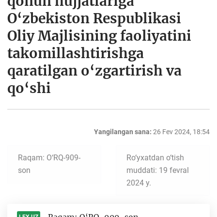
qonun hujjatlariga
O‘zbekiston Respublikasi
Oliy Majlisining faoliyatini
takomillashtirishga
qaratilgan o‘zgartirish va
qo‘shi
Yangilangan sana:
26 Fev 2024, 18:54
Raqam: O‘RQ-909-
Ro‘yxatdan o‘tish
son
muddati: 19 fevral
2024 y.