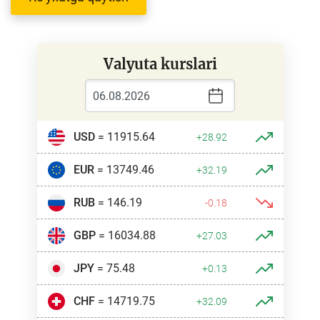
Valyuta kurslari
USD
= 11915.64
+28.92
EUR
= 13749.46
+32.19
RUB
= 146.19
-0.18
GBP
= 16034.88
+27.03
JPY
= 75.48
+0.13
CHF
= 14719.75
+32.09