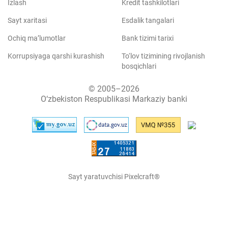
Izlash
Kredit tashkilotlari
Sayt xaritasi
Esdalik tangalari
Ochiq ma’lumotlar
Bank tizimi tarixi
Korrupsiyaga qarshi kurashish
To‘lov tizimining rivojlanish
bosqichlari
© 2005–2026
O‘zbekiston Respublikasi Markaziy banki
Sayt yaratuvchisi Pixelcraft®
Sayt 1C-Bitriksda ishlaydi