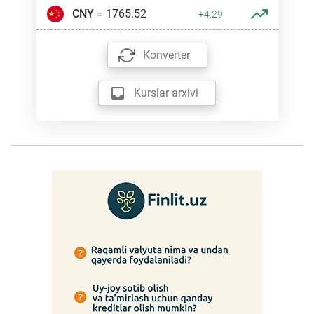
CNY
= 1765.52
+4.29
Konverter
Kurslar arxivi