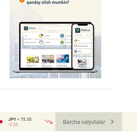
JPY
= 75.35
Barcha valyutalar
-0.28