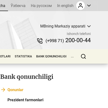
cha
Ўзбекча
На русском
In english
MBning Markaziy apparati
Ishonch telefoni
200-00-44
(+998 71)
LOTLARI
STATISTIKA
BANK QONUNCHILIGI
...
Bank qonunchiligi
Qonunlar
Prezident farmonlari