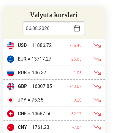
Valyuta kurslari
USD
= 11886.72
-55.49
EUR
= 13717.27
-25.83
RUB
= 146.37
-1.05
GBP
= 16007.85
-43.67
JPY
= 75.35
-0.28
CHF
= 14687.66
-52.17
CNY
= 1761.23
-7.04