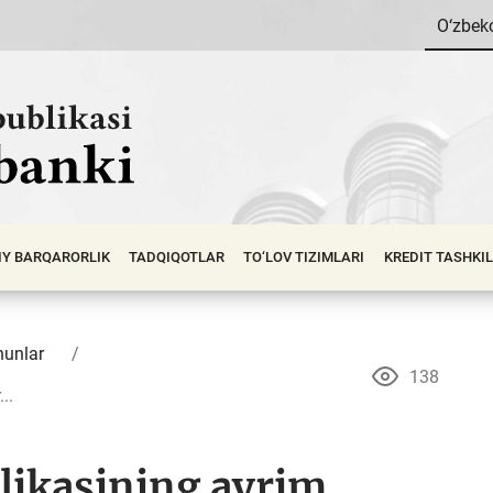
O‘zbek
IY BАRQАRОRLIK
TADQIQOTLAR
TO‘LOV TIZIMLARI
KREDIT TASHKI
unlar
138
..
likasining ayrim