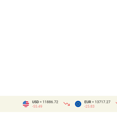
USD
= 11886.72
EUR
= 13717.27
-55.49
-25.83