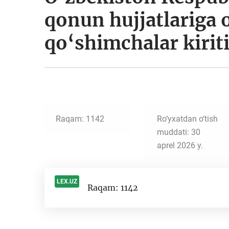
qonun hujjatlariga o
qo‘shimchalar kiriti
Raqam: 1142
Ro‘yxatdan o‘tish
muddati: 30
aprel 2026 y.
LEX.UZ
Raqam: 1142
-