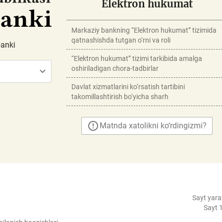
Elektron hukumat
Markaziy bankning “Elektron hukumat” tizimida
qatnashishda tutgan o‘rni va roli
banki
“Elektron hukumat” tizimi tarkibida amalga
oshiriladigan chora-tadbirlar
Davlat xizmatlarini ko‘rsatish tartibini
takomillashtirish bo‘yicha sharh
Matnda xatolikni ko‘rdingizmi?
Sayt yara
Sayt 1