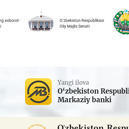
ng axborot-
O‘zbekiston Respublikasi
i
Oliy Majlis Senati
Yangi ilova
O‘zbekiston Respubl
Markaziy banki