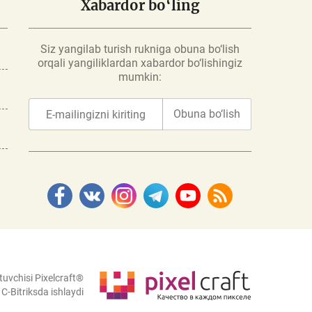
Xabardor bo‘ling
Siz yangilab turish rukniga obuna bo‘lish
orqali yangiliklardan xabardor bo‘lishingiz
mumkin:
Obuna bo‘lish
tuvchisi Pixelcraft®
C-Bitriksda ishlaydi