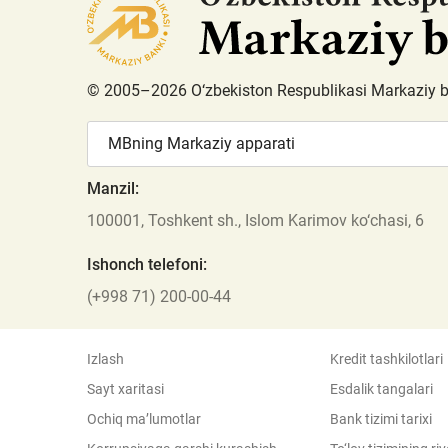
© 2005–2026 O‘zbekiston Respublikasi Markaziy 
MBning Markaziy apparati
Manzil:
100001, Toshkent sh., Islom Karimov ko‘chasi, 6
Ishonch telefoni:
(+998 71) 200-00-44
Izlash
Kredit tashkilotlari
Sayt xaritasi
Esdalik tangalari
Ochiq ma’lumotlar
Bank tizimi tarixi