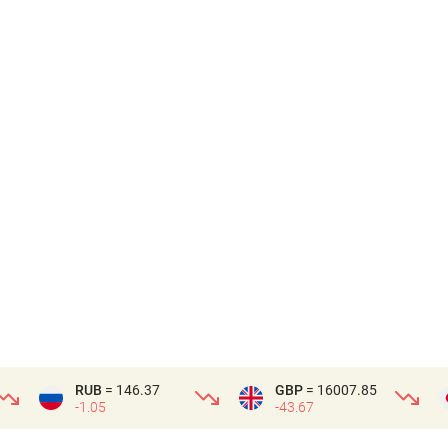
RUB
= 146.37
GBP
= 16007.85
-1.05
-43.67