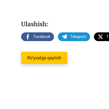
Ulashish:
Facebook
Telegram
T
Ro‘yxatga qaytish