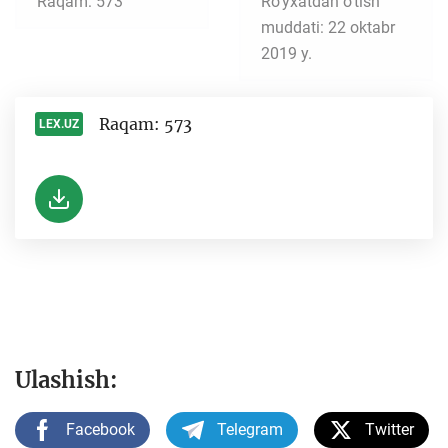
Raqam: 573
Ro‘yxatdan o‘tish
muddati: 22 oktabr
2019 y.
Raqam: 573
LEX.UZ
-
Ulashish:
Facebook
Telegram
Twitter