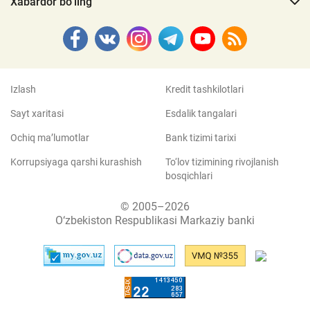
Xabardor bo‘ling
Izlash
Kredit tashkilotlari
Sayt xaritasi
Esdalik tangalari
Ochiq ma’lumotlar
Bank tizimi tarixi
Korrupsiyaga qarshi kurashish
To‘lov tizimining rivojlanish
bosqichlari
© 2005–2026
O‘zbekiston Respublikasi Markaziy banki