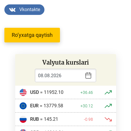
Vkontakte
Ro‘yxatga qaytish
Valyuta kurslari
USD
= 11952.10
+36.46
EUR
= 13779.58
+30.12
RUB
= 145.21
-0.98