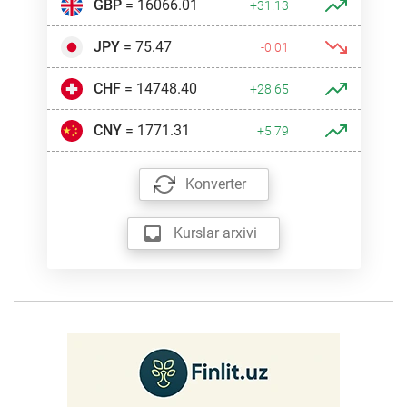
GBP
= 16066.01
+31.13
JPY
= 75.47
-0.01
CHF
= 14748.40
+28.65
CNY
= 1771.31
+5.79
Konverter
Kurslar arxivi