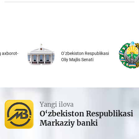
 axborot-
O‘zbekiston Respublikasi
Oliy Majlis Senati
Yangi ilova
O‘zbekiston Respublikasi
Markaziy banki