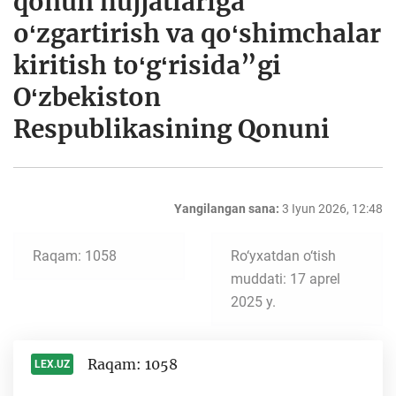
qonun hujjatlariga
oʻzgartirish va qoʻshimchalar
kiritish toʻgʻrisida”gi
Oʻzbekiston
Respublikasining Qonuni
Yangilangan sana:
3 Iyun 2026, 12:48
Raqam: 1058
Ro‘yxatdan o‘tish
muddati: 17 aprel
2025 y.
Raqam: 1058
LEX.UZ
-