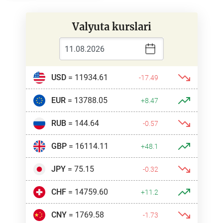
Valyuta kurslari
USD
= 11934.61
-17.49
EUR
= 13788.05
+8.47
RUB
= 144.64
-0.57
GBP
= 16114.11
+48.1
JPY
= 75.15
-0.32
CHF
= 14759.60
+11.2
CNY
= 1769.58
-1.73