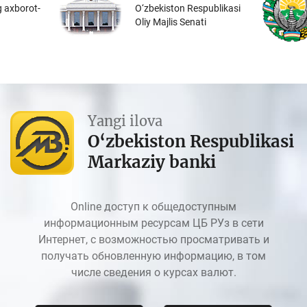
 axborot-
O‘zbekiston Respublikasi
Oliy Majlis Senati
Yangi ilova
O‘zbekiston Respublikasi
Markaziy banki
Online доступ к общедоступным
информационным ресурсам ЦБ РУз в сети
Интернет, с возможностью просматривать и
получать обновленную информацию, в том
числе сведения о курсах валют.