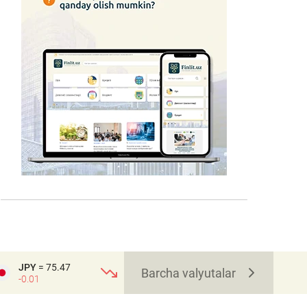
JPY
= 75.47
Barcha valyutalar
-0.01