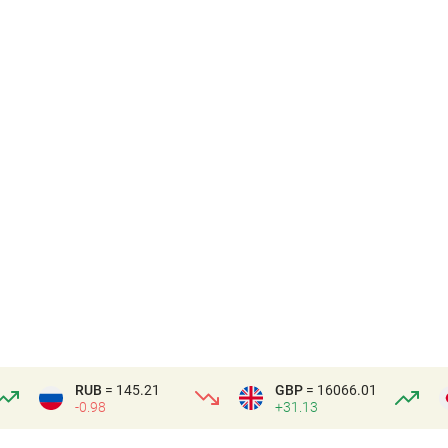
RUB
= 145.21
GBP
= 16066.01
-0.98
+31.13