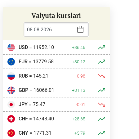
Valyuta kurslari
USD
= 11952.10
+36.46
EUR
= 13779.58
+30.12
RUB
= 145.21
-0.98
GBP
= 16066.01
+31.13
JPY
= 75.47
-0.01
CHF
= 14748.40
+28.65
CNY
= 1771.31
+5.79