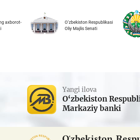
ng axborot-
O‘zbekiston Respublikasi
i
Oliy Majlis Senati
Yangi ilova
O‘zbekiston Respubl
Markaziy banki