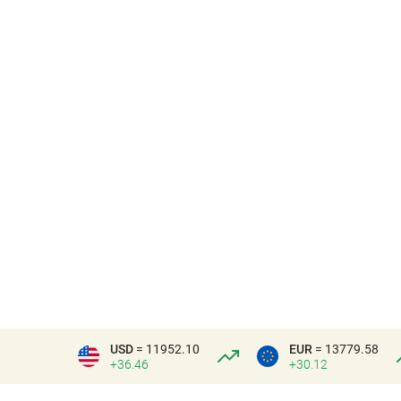
USD
= 11952.10
EUR
= 13779.58
+36.46
+30.12