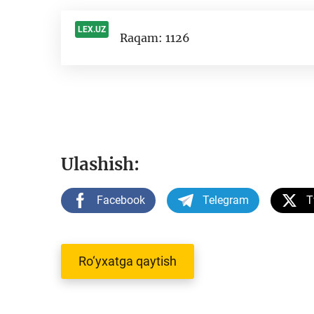
LEX.UZ
Raqam: 1126
-
Ulashish:
Facebook
Telegram
T
Ro‘yxatga qaytish