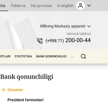
cha
Ўзбекча
На русском
In english
MBning Markaziy apparati
Ishonch telefoni
200-00-44
(+998 71)
LOTLARI
STATISTIKA
BANK QONUNCHILIGI
...
Bank qonunchiligi
Qonunlar
Prezident farmonlari