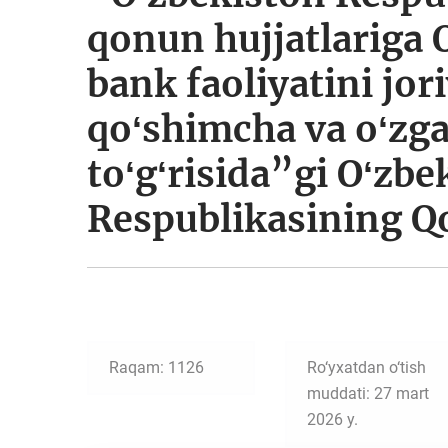
qonun hujjatlariga 
bank faoliyatini jor
qoʻshimcha va oʻzgar
toʻgʻrisida”gi Oʻzbe
Respublikasining Q
Raqam: 1126
Ro‘yxatdan o‘tish
muddati: 27 mart
2026 y.