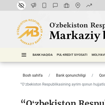
BANK HAQIDA
PUL-KREDIT SIYOSATI
MOLIYAV
Bosh sahifa
Bank qonunchiligi
Qon
“Oʻzbekiston Respublikasining ayrim qonun hujjatla
“Oʻzbekiston Respu