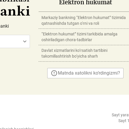
Elektron hukumat
Markaziy bankning “Elektron hukumat” tizimida
qatnashishda tutgan o‘rni va roli
banki
“Elektron hukumat” tizimi tarkibida amalga
oshiriladigan chora-tadbirlar
Davlat xizmatlarini ko‘rsatish tartibini
takomillashtirish bo‘yicha sharh
Matnda xatolikni ko‘rdingizmi?
Sayt yara
Sayt 1