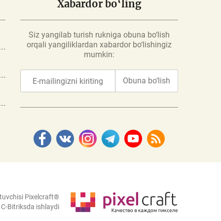
Xabardor bo‘ling
Siz yangilab turish rukniga obuna bo‘lish
orqali yangiliklardan xabardor bo‘lishingiz
mumkin:
Obuna bo‘lish
tuvchisi Pixelcraft®
C-Bitriksda ishlaydi