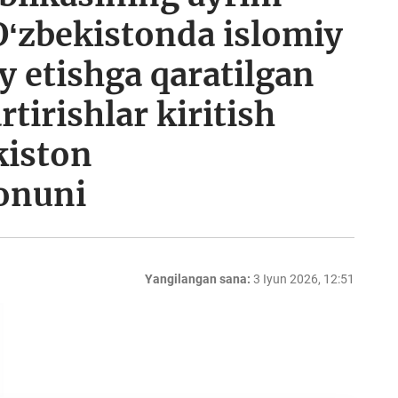
Oʻzbekistonda islomiy
iy etishga qaratilgan
tirishlar kiritish
kiston
onuni
Yangilangan sana:
3 Iyun 2026, 12:51