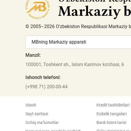
© 2005–2026 O‘zbekiston Respublikasi Markaziy 
MBning Markaziy apparati
Manzil:
100001, Toshkent sh., Islom Karimov ko‘chasi, 6
Ishonch telefoni:
(+998 71) 200-00-44
Izlash
Kredit tashkilotlari
Sayt xaritasi
Esdalik tangalari
Ochiq ma’lumotlar
Bank tizimi tarixi