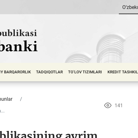
O‘zbek
IY BАRQАRОRLIK
TADQIQOTLAR
TO‘LOV TIZIMLARI
KREDIT TASHKI
unlar
141
...
blikasining ayrim