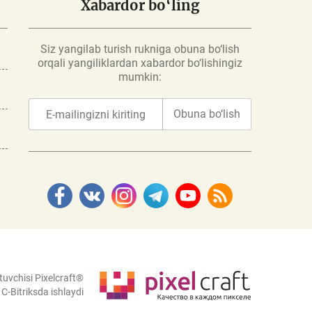
Xabardor bo‘ling
Siz yangilab turish rukniga obuna bo‘lish
orqali yangiliklardan xabardor bo‘lishingiz
mumkin:
Obuna bo‘lish
tuvchisi Pixelcraft®
C-Bitriksda ishlaydi