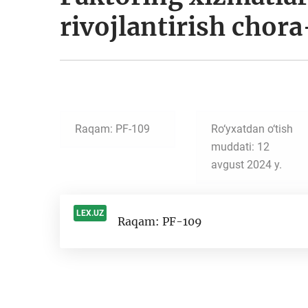
rivojlantirish chora
Raqam: PF-109
Ro‘yxatdan o‘tish
muddati: 12
avgust 2024 y.
LEX.UZ
Raqam: PF-109
-