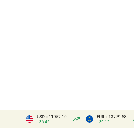
USD
= 11952.10
EUR
= 13779.58
+36.46
+30.12