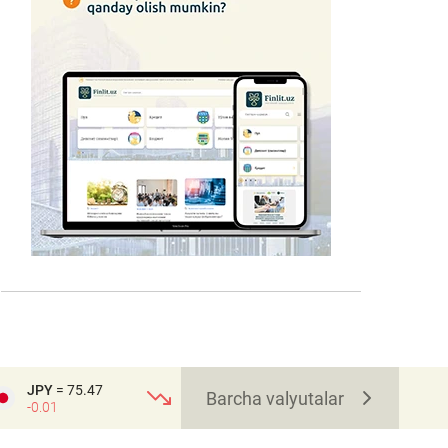
JPY
= 75.47
Barcha valyutalar
-0.01