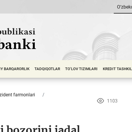
O‘zbek
IY BАRQАRОRLIK
TADQIQOTLAR
TO‘LOV TIZIMLARI
KREDIT TASHKI
zident farmonlari
1103
i bozorini jadal