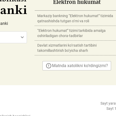
Elektron hukumat
Markaziy bankning “Elektron hukumat” tizimida
qatnashishda tutgan o‘rni va roli
banki
“Elektron hukumat” tizimi tarkibida amalga
oshiriladigan chora-tadbirlar
Davlat xizmatlarini ko‘rsatish tartibini
takomillashtirish bo‘yicha sharh
Matnda xatolikni ko‘rdingizmi?
Sayt yara
Sayt 1