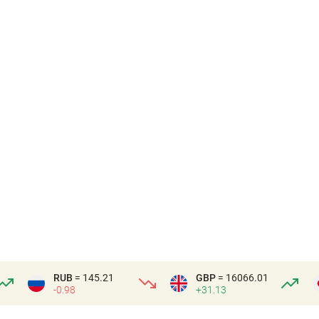
RUB
= 145.21
GBP
= 16066.01
-0.98
+31.13