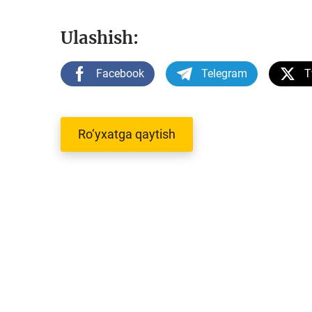
Ulashish:
Facebook
Telegram
T
Ro‘yxatga qaytish