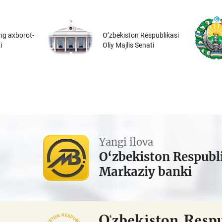
ng axborot-
O‘zbekiston Respublikasi
i
Oliy Majlis Senati
Yangi ilova
O‘zbekiston Respubl
Markaziy banki