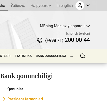
cha
Ўзбекча
На русском
In english
MBning Markaziy apparati
Ishonch telefoni
200-00-44
(+998 71)
LOTLARI
STATISTIKA
BANK QONUNCHILIGI
...
Bank qonunchiligi
Qonunlar
Prezident farmonlari