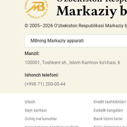
© 2005–2026 O‘zbekiston Respublikasi Markaziy 
MBning Markaziy apparati
Manzil:
100001, Toshkent sh., Islom Karimov ko‘chasi, 6
Ishonch telefoni:
(+998 71) 200-00-44
Izlash
Kredit tashkilotlari
Sayt xaritasi
Esdalik tangalari
Ochiq ma’lumotlar
Bank tizimi tarixi