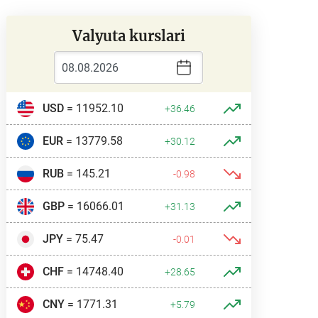
Valyuta kurslari
USD
= 11952.10
+36.46
EUR
= 13779.58
+30.12
RUB
= 145.21
-0.98
GBP
= 16066.01
+31.13
JPY
= 75.47
-0.01
CHF
= 14748.40
+28.65
CNY
= 1771.31
+5.79