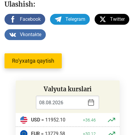
Ulashish:
Facebook
Telegram
Twitter
Vkontakte
Ro‘yxatga qaytish
Valyuta kurslari
USD
= 11952.10
+36.46
EUR
= 13779.58
+30.12