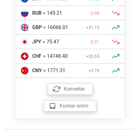
RUB
= 145.21
-0.98
GBP
= 16066.01
+31.13
JPY
= 75.47
-0.01
CHF
= 14748.40
+28.65
CNY
= 1771.31
+5.79
Konverter
Kurslar arxivi