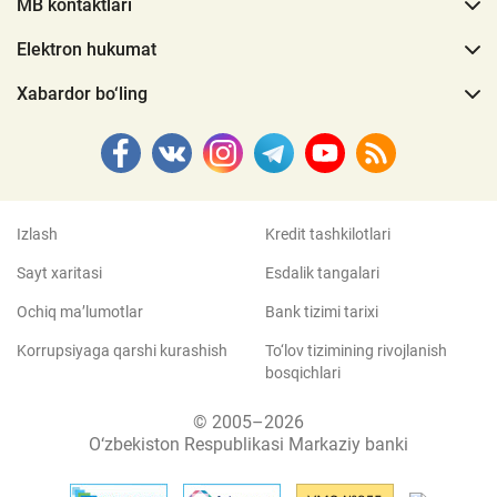
MB kontaktlari
Elektron hukumat
Xabardor bo‘ling
Izlash
Kredit tashkilotlari
Sayt xaritasi
Esdalik tangalari
Ochiq ma’lumotlar
Bank tizimi tarixi
Korrupsiyaga qarshi kurashish
To‘lov tizimining rivojlanish
bosqichlari
© 2005–2026
O‘zbekiston Respublikasi Markaziy banki