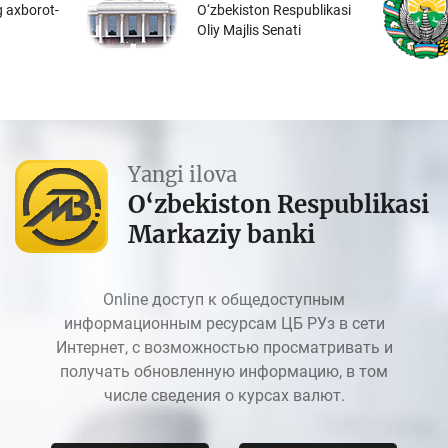
 axborot-
O‘zbekiston Respublikasi
Oliy Majlis Senati
Yangi ilova
O‘zbekiston Respublikasi
Markaziy banki
Online доступ к общедоступным
информационным ресурсам ЦБ РУз в сети
Интернет, с возможностью просматривать и
получать обновленную информацию, в том
числе сведения о курсах валют.