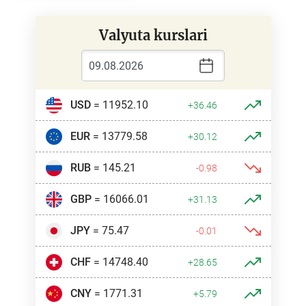
Valyuta kurslari
USD
= 11952.10
+36.46
EUR
= 13779.58
+30.12
RUB
= 145.21
-0.98
GBP
= 16066.01
+31.13
JPY
= 75.47
-0.01
CHF
= 14748.40
+28.65
CNY
= 1771.31
+5.79