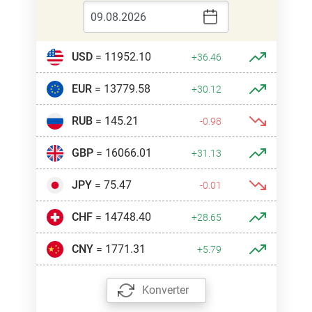
USD
= 11952.10
+36.46
EUR
= 13779.58
+30.12
RUB
= 145.21
-0.98
GBP
= 16066.01
+31.13
JPY
= 75.47
-0.01
CHF
= 14748.40
+28.65
CNY
= 1771.31
+5.79
Konverter