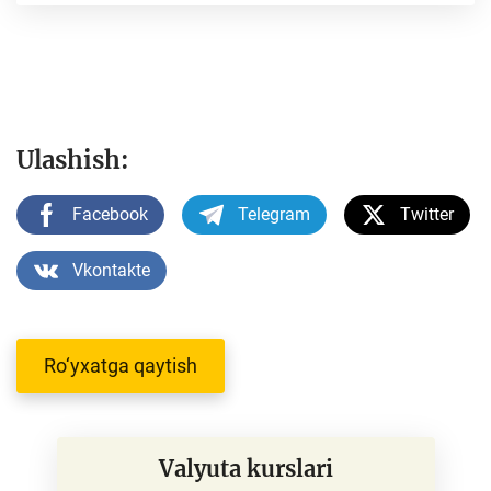
Ulashish:
Facebook
Telegram
Twitter
Vkontakte
Ro‘yxatga qaytish
Valyuta kurslari