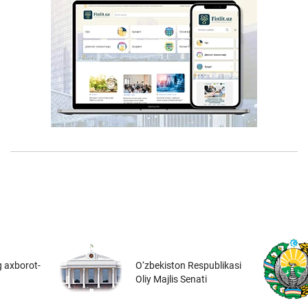
 axborot-
O‘zbekiston Respublikasi
Oliy Majlis Senati