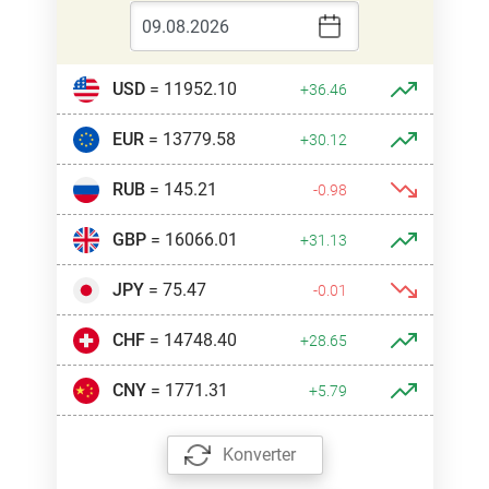
USD
= 11952.10
+36.46
EUR
= 13779.58
+30.12
RUB
= 145.21
-0.98
GBP
= 16066.01
+31.13
JPY
= 75.47
-0.01
CHF
= 14748.40
+28.65
CNY
= 1771.31
+5.79
Konverter