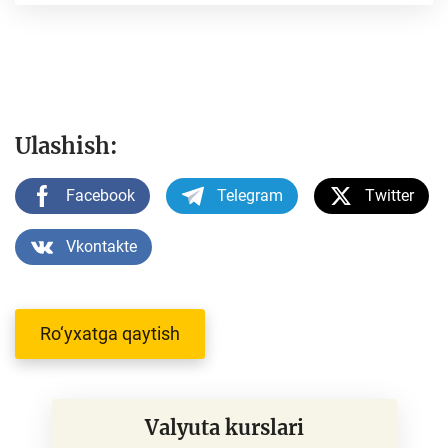
Ulashish:
Facebook
Telegram
Twitter
Vkontakte
Ro‘yxatga qaytish
Valyuta kurslari