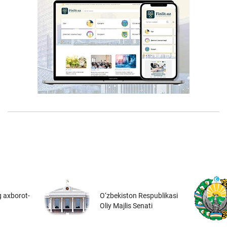
 axborot-
O‘zbekiston Respublikasi
Oliy Majlis Senati