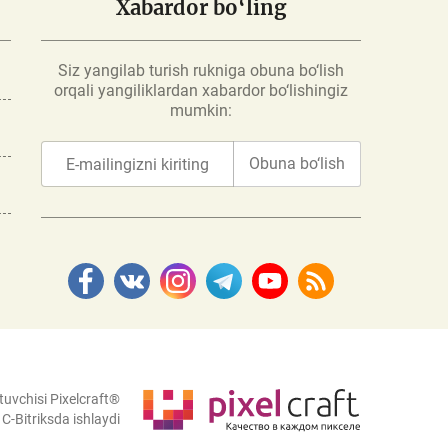
Xabardor bo‘ling
Siz yangilab turish rukniga obuna bo‘lish
orqali yangiliklardan xabardor bo‘lishingiz
mumkin:
Obuna bo‘lish
tuvchisi Pixelcraft®
C-Bitriksda ishlaydi