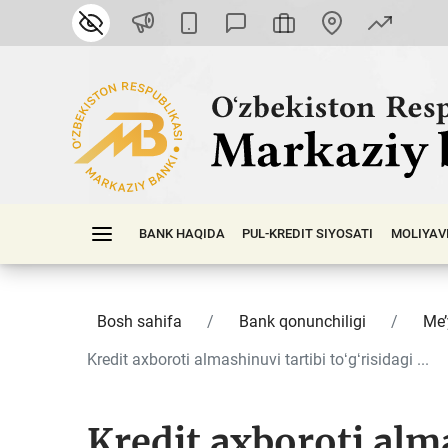
BANK HAQIDA
PUL-KREDIT SIYOSATI
MOLIYAV
Bosh sahifa
Bank qonunchiligi
Me’
Kredit axboroti almashinuvi tartibi toʻgʻrisidagi ...
Kredit axboroti alm