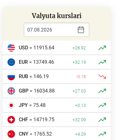
Valyuta kurslari
USD
= 11915.64
+28.92
EUR
= 13749.46
+32.19
RUB
= 146.19
-0.18
GBP
= 16034.88
+27.03
JPY
= 75.48
+0.13
CHF
= 14719.75
+32.09
CNY
= 1765.52
+4.29