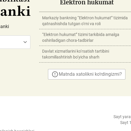
Elektron hukumat
Markaziy bankning “Elektron hukumat” tizimida
qatnashishda tutgan o‘rni va roli
banki
“Elektron hukumat” tizimi tarkibida amalga
oshiriladigan chora-tadbirlar
Davlat xizmatlarini ko‘rsatish tartibini
takomillashtirish bo‘yicha sharh
Matnda xatolikni ko‘rdingizmi?
Sayt yara
Sayt 1