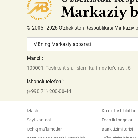
© 2005–2026 O‘zbekiston Respublikasi Markaziy 
MBning Markaziy apparati
Manzil:
100001, Toshkent sh., Islom Karimov ko‘chasi, 6
Ishonch telefoni:
(+998 71) 200-00-44
Izlash
Kredit tashkilotlari
Sayt xaritasi
Esdalik tangalari
Ochiq ma’lumotlar
Bank tizimi tarixi