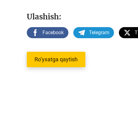
Ulashish:
Facebook
Telegram
T
Ro‘yxatga qaytish