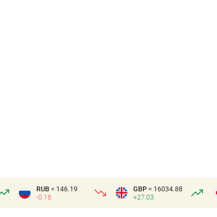
RUB
= 146.19
GBP
= 16034.88
-0.18
+27.03