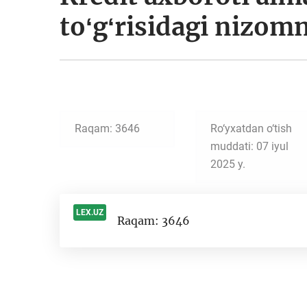
toʻgʻrisidagi nizom
Raqam: 3646
Ro‘yxatdan o‘tish
muddati: 07 iyul
2025 y.
LEX.UZ
Raqam: 3646
-