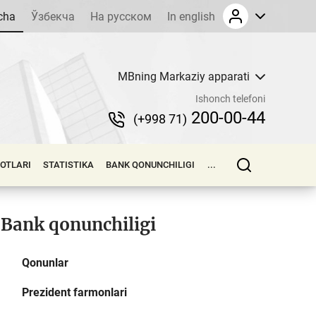
cha
Ўзбекча
На русском
In english
MBning Markaziy apparati
Ishonch telefoni
200-00-44
(+998 71)
LOTLARI
STATISTIKA
BANK QONUNCHILIGI
...
Bank qonunchiligi
Qonunlar
Prezident farmonlari