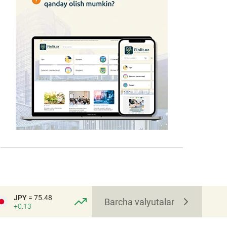
JPY
= 75.48
Barcha valyutalar
+0.13