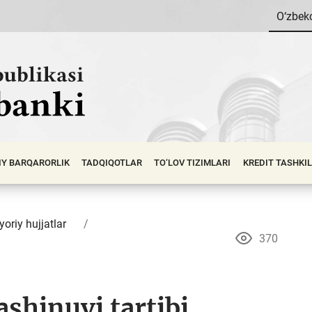
O‘zbek
IY BАRQАRОRLIK
TADQIQOTLAR
TO‘LOV TIZIMLARI
KREDIT TASHKI
yoriy hujjatlar
370
ashinuvi tartibi