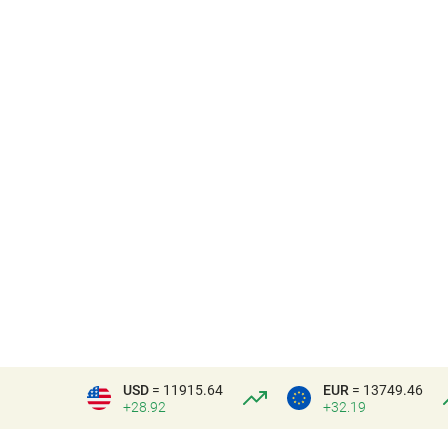
USD
= 11915.64
EUR
= 13749.46
+28.92
+32.19