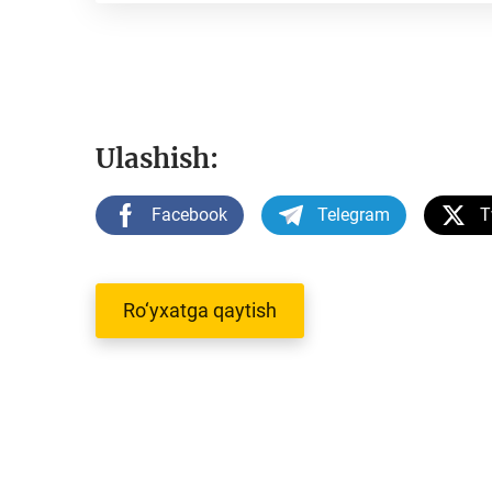
Ulashish:
Facebook
Telegram
T
Ro‘yxatga qaytish