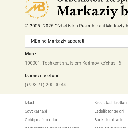
© 2005–2026 O‘zbekiston Respublikasi Markaziy 
MBning Markaziy apparati
Manzil:
100001, Toshkent sh., Islom Karimov ko‘chasi, 6
Ishonch telefoni:
(+998 71) 200-00-44
Izlash
Kredit tashkilotlari
Sayt xaritasi
Esdalik tangalari
Ochiq ma’lumotlar
Bank tizimi tarixi