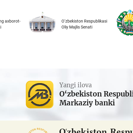
ng axborot-
O‘zbekiston Respublikasi
i
Oliy Majlis Senati
Yangi ilova
O‘zbekiston Respubl
Markaziy banki