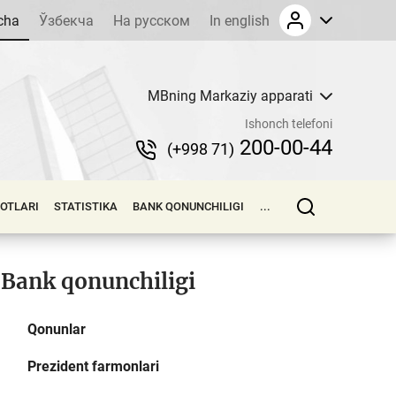
cha
Ўзбекча
На русском
In english
MBning Markaziy apparati
Ishonch telefoni
200-00-44
(+998 71)
LOTLARI
STATISTIKA
BANK QONUNCHILIGI
...
Bank qonunchiligi
Qonunlar
Prezident farmonlari