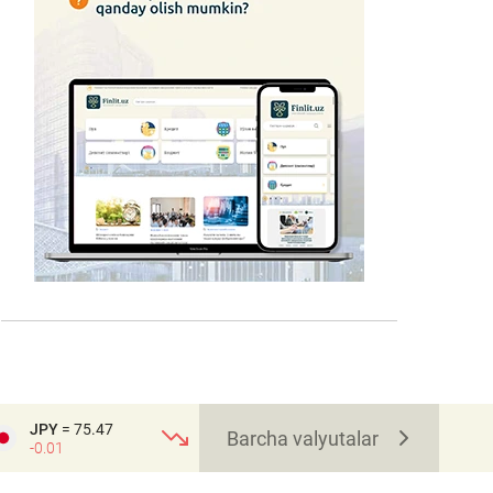
JPY
= 75.47
Barcha valyutalar
-0.01