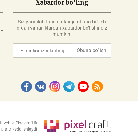
Xabardor bo‘ling
Siz yangilab turish rukniga obuna bo‘lish
orqali yangiliklardan xabardor bo‘lishingiz
mumkin:
Obuna bo‘lish
tuvchisi Pixelcraft®
C-Bitriksda ishlaydi