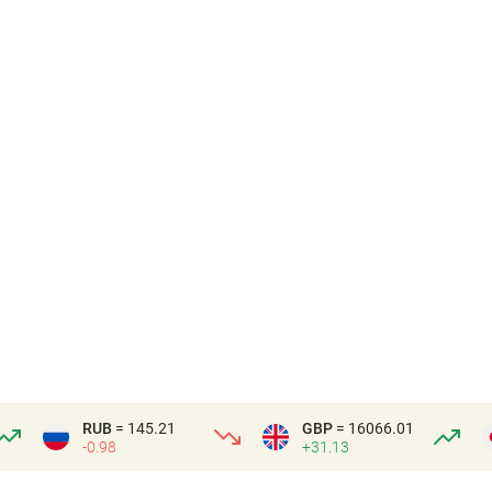
RUB
= 145.21
GBP
= 16066.01
-0.98
+31.13