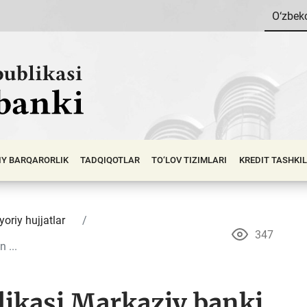
O‘zbek
IY BАRQАRОRLIK
TADQIQOTLAR
TO‘LOV TIZIMLARI
KREDIT TASHKI
yoriy hujjatlar
347
 ...
likasi Markaziy banki