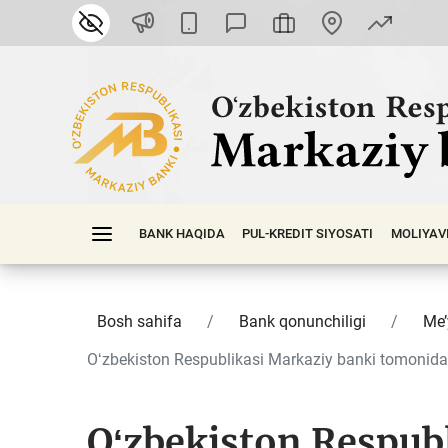
BANK HAQIDA
PUL-KREDIT SIYOSATI
MOLIYAV
Bosh sahifa
Bank qonunchiligi
Me’
Oʻzbekiston Respublikasi Markaziy banki tomonidan
Oʻzbekiston Respub