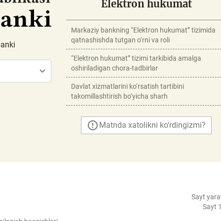
Elektron hukumat
Markaziy bankning “Elektron hukumat” tizimida
qatnashishda tutgan o‘rni va roli
banki
“Elektron hukumat” tizimi tarkibida amalga
oshiriladigan chora-tadbirlar
Davlat xizmatlarini ko‘rsatish tartibini
takomillashtirish bo‘yicha sharh
Matnda xatolikni ko‘rdingizmi?
Sayt yara
Sayt 1