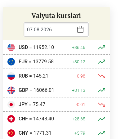
Valyuta kurslari
USD
= 11952.10
+36.46
EUR
= 13779.58
+30.12
RUB
= 145.21
-0.98
GBP
= 16066.01
+31.13
JPY
= 75.47
-0.01
CHF
= 14748.40
+28.65
CNY
= 1771.31
+5.79