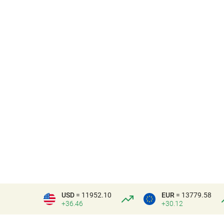
USD
= 11952.10
EUR
= 13779.58
+36.46
+30.12