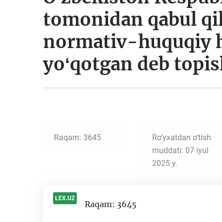
tomonidan qabul qi
normativ-huquqiy hu
yoʻqotgan deb topish
Raqam: 3645
Ro‘yxatdan o‘tish
muddati: 07 iyul
2025 y.
LEX.UZ
Raqam: 3645
-