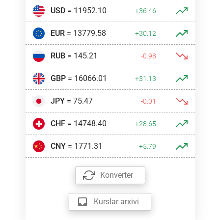
USD
= 11952.10
+36.46
EUR
= 13779.58
+30.12
RUB
= 145.21
-0.98
GBP
= 16066.01
+31.13
JPY
= 75.47
-0.01
CHF
= 14748.40
+28.65
CNY
= 1771.31
+5.79
Konverter
Kurslar arxivi