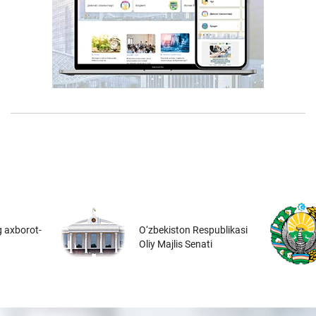
 axborot-
O‘zbekiston Respublikasi
Oliy Majlis Senati