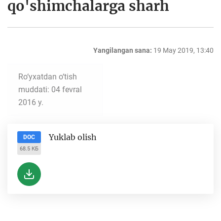
qo'shimchalarga sharh
Yangilangan sana:
19 May 2019, 13:40
Ro‘yxatdan o‘tish
muddati: 04 fevral
2016 y.
Yuklab olish
DOC
68.5 КБ