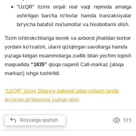
“UzQR” tizimi orqali real vaqt rejimida amalga
oshirilgan barcha to‘lovlar hamda tranzaksiyalar
bo‘yicha batafsil ma’lumotlar va hisobotlarni olish.
Tizim ishtirokchilariga texnik va axborot jihatidan tezkor
yordam ko‘rsatish, ularni qiziqtirgan savollarga hamda
yuzaga kelgan muammolarga zudlik bilan yechim topish
maqsadida
“1835”
qisqa raqamli Call-markaz (aloqa
markazi) ishga tushirildi.
“UzQR” tizimi Shaxsiy kabineti bilan ishlash tartibi
bo‘yicha qo‘llanmani
yuklab olish
Ro‘yxatga qaytish
515