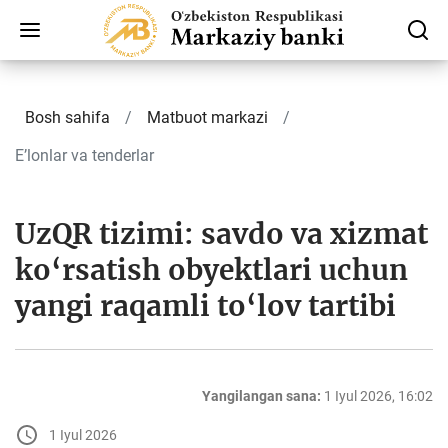
Bosh sahifa
Matbuot markazi
E’lonlar va tenderlar
UzQR tizimi: savdo va xizmat
ko‘rsatish obyektlari uchun
yangi raqamli to‘lov tartibi
Yangilangan sana:
1 Iyul 2026, 16:02
1 Iyul 2026