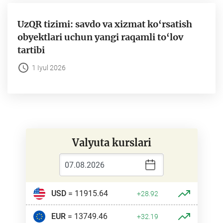
UzQR tizimi: savdo va xizmat ko‘rsatish
obyektlari uchun yangi raqamli to‘lov
tartibi
1 Iyul 2026
Valyuta kurslari
USD
= 11915.64
+28.92
EUR
= 13749.46
+32.19