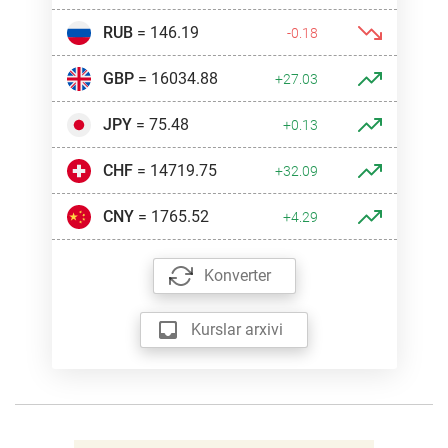
RUB
= 146.19
-0.18
GBP
= 16034.88
+27.03
JPY
= 75.48
+0.13
CHF
= 14719.75
+32.09
CNY
= 1765.52
+4.29
Konverter
Kurslar arxivi