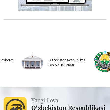
 axborot-
O‘zbekiston Respublikasi
Oliy Majlis Senati
Yangi ilova
O‘zbekiston Respublikasi