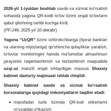
2026-yil 1-iyuldan boshlab
savdo va xizmat ko‘rsatish
sohasida yagona QR-kodli to‘lov tizimi orqali to‘lovlarni
qabul qilishning tartibi kuchga kirdi.
(PF-246, 2025-yil 10-dekabr
)
Yagona “UzQR”
tizimi ishtirokchilariga (tijorat banklari
va ularning mijozlariga) qo‘shimcha qulayliklar yaratish,
to‘lovlar monitoringini hamda ma’lumotlar almashinuvi
jarayonini raqamlashtirish va tezlashtirish maqsadida
uzqr.uz
manzili orqali ishlaydigan maxsus
Shaxsiy
kabinet dasturiy majmuasi ishlab chiqildi.
Shaxsiy kabinet savdo va xizmat ko‘rsatish
korxonalariga quyidagi imkoniyatlarni taqdim etadi:
masofadan turib tizimda QR-kod stikerlarini
ro‘yxatdan o‘tkazish;