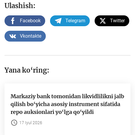
Ulashish:
Facebook
Telegram
Twitter
Vkontakte
Yana ko‘ring:
Markaziy bank tomonidan likvidlilikni jalb
qilish bo‘yicha asosiy instrument sifatida
repo auksionlari yo‘lga qo‘yildi
17 Iyul 2026