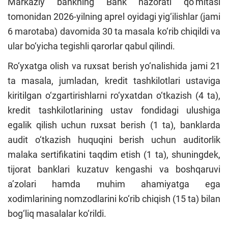
Markaziy bankning Bank nazorati qo‘mitasi
tomonidan 2026-yilning aprel oyidagi yig‘ilishlar (jami
6 marotaba) davomida 30 ta masala ko‘rib chiqildi va
ular bo‘yicha tegishli qarorlar qabul qilindi.
Ro‘yxatga olish va ruxsat berish yo‘nalishida jami 21
ta masala, jumladan, kredit tashkilotlari ustaviga
kiritilgan o‘zgartirishlarni ro‘yxatdan o‘tkazish (4 ta),
kredit tashkilotlarining ustav fondidagi ulushiga
egalik qilish uchun ruxsat berish (1 ta), banklarda
audit o‘tkazish huquqini berish uchun auditorlik
malaka sertifikatini taqdim etish (1 ta), shuningdek,
tijorat banklari kuzatuv kengashi va boshqaruvi
a’zolari hamda muhim ahamiyatga ega
xodimlarining nomzodlarini ko‘rib chiqish (15 ta) bilan
bog‘liq masalalar ko‘rildi.