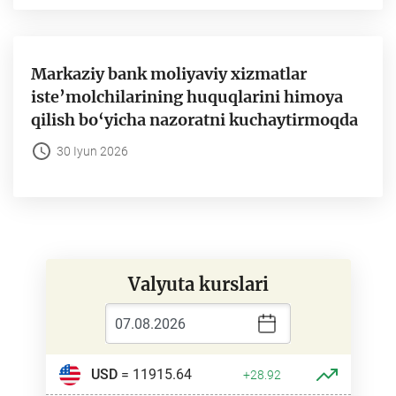
Markaziy bank moliyaviy xizmatlar
iste’molchilarining huquqlarini himoya
qilish bo‘yicha nazoratni kuchaytirmoqda
30 Iyun 2026
Valyuta kurslari
USD
= 11915.64
+28.92