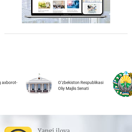
 axborot-
O‘zbekiston Respublikasi
Oliy Majlis Senati
Yangi ilova