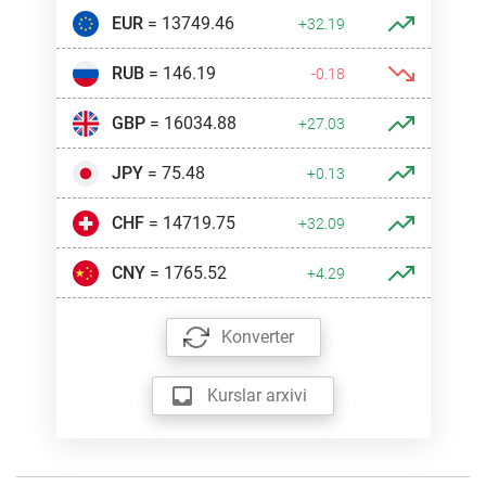
EUR
= 13749.46
+32.19
RUB
= 146.19
-0.18
GBP
= 16034.88
+27.03
JPY
= 75.48
+0.13
CHF
= 14719.75
+32.09
CNY
= 1765.52
+4.29
Konverter
Kurslar arxivi