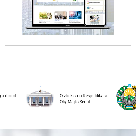
 axborot-
O‘zbekiston Respublikasi
Oliy Majlis Senati