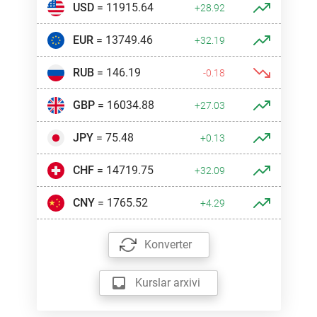
USD
= 11915.64
+28.92
EUR
= 13749.46
+32.19
RUB
= 146.19
-0.18
GBP
= 16034.88
+27.03
JPY
= 75.48
+0.13
CHF
= 14719.75
+32.09
CNY
= 1765.52
+4.29
Konverter
Kurslar arxivi