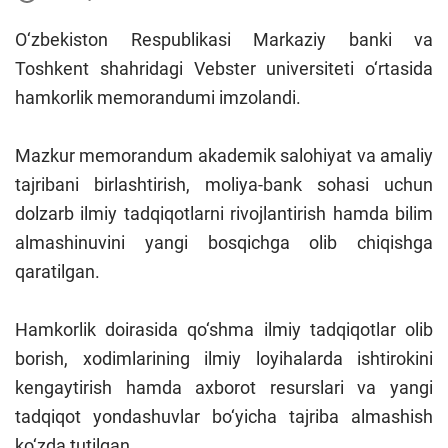
O‘zbekiston Respublikasi Markaziy banki va
Toshkent shahridagi Vebster universiteti o‘rtasida
hamkorlik memorandumi imzolandi.
Mazkur memorandum akademik salohiyat va amaliy
tajribani birlashtirish, moliya-bank sohasi uchun
dolzarb ilmiy tadqiqotlarni rivojlantirish hamda bilim
almashinuvini yangi bosqichga olib chiqishga
qaratilgan.
Hamkorlik doirasida qo‘shma ilmiy tadqiqotlar olib
borish, xodimlarining ilmiy loyihalarda ishtirokini
kengaytirish hamda axborot resurslari va yangi
tadqiqot yondashuvlar bo‘yicha tajriba almashish
ko‘zda tutilgan.