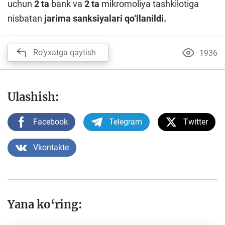
uchun
2 ta
bank va
2 ta
mikromoliya tashkilotiga
nisbatan
jarima sanksiyalari qo‘llanildi.
Ro‘yxatga qaytish
1936
Ulashish:
Facebook
Telegram
Twitter
Vkontakte
Yana ko‘ring: