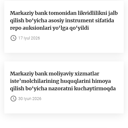
Markaziy bank tomonidan likvidlilikni jalb
qilish bo‘yicha asosiy instrument sifatida
repo auksionlari yo‘lga qo‘yildi
17 Iyul 2026
Markaziy bank moliyaviy xizmatlar
iste’molchilarining huquqlarini himoya
qilish bo‘yicha nazoratni kuchaytirmoqda
30 Iyun 2026