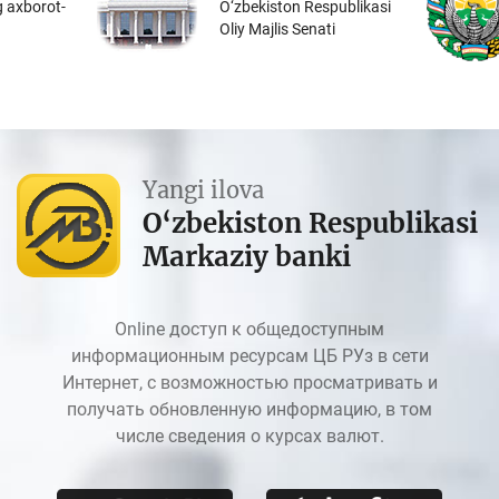
 axborot-
O‘zbekiston Respublikasi
Oliy Majlis Senati
Yangi ilova
O‘zbekiston Respublikasi
Markaziy banki
Online доступ к общедоступным
информационным ресурсам ЦБ РУз в сети
Интернет, с возможностью просматривать и
получать обновленную информацию, в том
числе сведения о курсах валют.