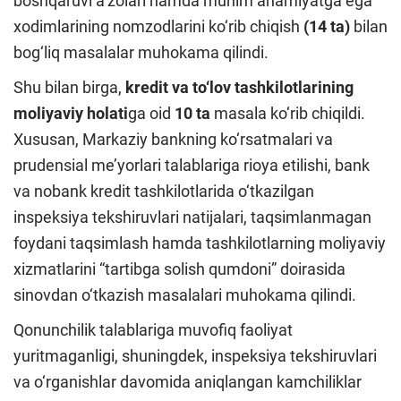
boshqaruvi a’zolari hamda muhim ahamiyatga ega
xodimlarining nomzodlarini ko‘rib chiqish
(14 ta)
bilan
bog‘liq masalalar muhokama qilindi.
Shu bilan birga,
kredit va to‘lov tashkilotlarining
moliyaviy holati
ga oid
10 ta
masala ko‘rib chiqildi.
Xususan, Markaziy bankning ko‘rsatmalari va
prudensial me’yorlari talablariga rioya etilishi, bank
va nobank kredit tashkilotlarida o‘tkazilgan
inspeksiya tekshiruvlari natijalari, taqsimlanmagan
foydani taqsimlash hamda tashkilotlarning moliyaviy
xizmatlarini “tartibga solish qumdoni” doirasida
sinovdan o‘tkazish masalalari muhokama qilindi.
Qonunchilik talablariga muvofiq faoliyat
yuritmaganligi, shuningdek, inspeksiya tekshiruvlari
va o‘rganishlar davomida aniqlangan kamchiliklar