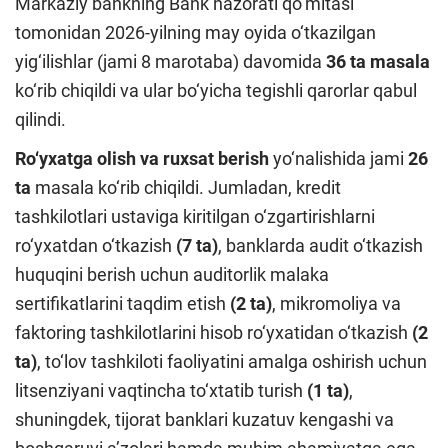
Markaziy bankning Bank nazorati qo‘mitasi
tomonidan 2026-yilning may oyida o‘tkazilgan
yig‘ilishlar (jami 8 marotaba) davomida
36 ta masala
ko‘rib chiqildi va ular bo‘yicha tegishli qarorlar qabul
qilindi.
Ro‘yxatga olish va ruxsat berish
yo‘nalishida jami
26
ta
masala ko‘rib chiqildi. Jumladan, kredit
tashkilotlari ustaviga kiritilgan o‘zgartirishlarni
ro‘yxatdan o‘tkazish
(7 ta)
, banklarda audit o‘tkazish
huquqini berish uchun auditorlik malaka
sertifikatlarini taqdim etish
(2 ta)
, mikromoliya va
faktoring tashkilotlarini hisob ro‘yxatidan o‘tkazish
(2
ta)
, to‘lov tashkiloti faoliyatini amalga oshirish uchun
litsenziyani vaqtincha to‘xtatib turish
(1 ta)
,
shuningdek, tijorat banklari kuzatuv kengashi va