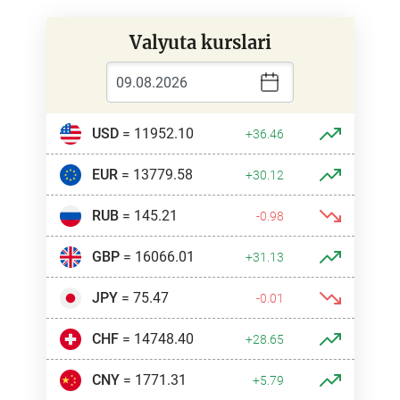
Valyuta kurslari
USD
= 11952.10
+36.46
EUR
= 13779.58
+30.12
RUB
= 145.21
-0.98
GBP
= 16066.01
+31.13
JPY
= 75.47
-0.01
CHF
= 14748.40
+28.65
CNY
= 1771.31
+5.79