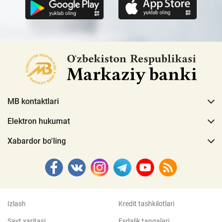
MB kontaktlari
Elektron hukumat
Xabardor bo‘ling
Izlash
Kredit tashkilotlari
Sayt xaritasi
Esdalik tangalari