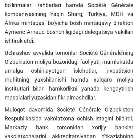
bo‘linmalari rahbarlari hamda Société Générale
kompaniyasining Yaqin Sharq, Turkiya, MDH va
Afrika mintaqasi bo‘yicha bosh mintaqaviy direktori
Aymeric Arnaud boshchiligidagi delegatsiya vakillari
ishtirok etdi.
Uchrashuv avvalida tomonlar Société Générale’ning
O‘zbekiston moliya bozoridagi faoliyati, mamlakatda
amalga oshirilayotgan islohotlar, investitsion
muhitning yaxshilanishi hamda xalqaro moliya
institutlari bilan hamkorlikni yanada kengaytirish
masalalari yuzasidan fikr almashdilar.
Muloqot davomida Société Générale O‘zbekiston
Respublikasida vakolatxona ochish istagini bildirdi.
Markaziy bank tomonidan xorijiy banklar
vakolatxonalarini akkreditatsiyadan o‘tkazishning