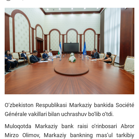
O‘zbekiston Respublikasi Markaziy bankida Société
Générale vakillari bilan uchrashuv bo‘lib o‘tdi.
Muloqotda Markaziy bank raisi o‘rinbosari Abror
Mirzo Olimov, Markaziy bankning mas’ul tarkibiy