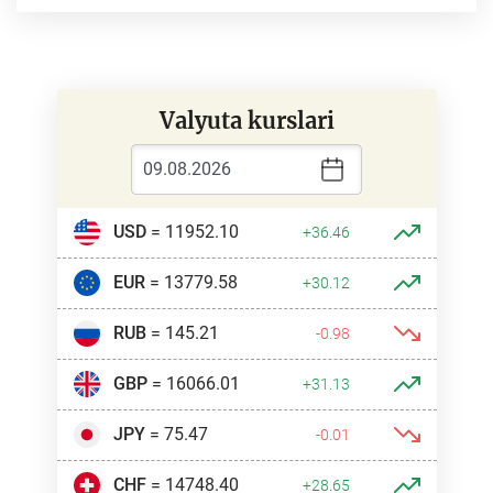
Valyuta kurslari
USD
= 11952.10
+36.46
EUR
= 13779.58
+30.12
RUB
= 145.21
-0.98
GBP
= 16066.01
+31.13
JPY
= 75.47
-0.01
CHF
= 14748.40
+28.65