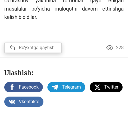
Uchrashuv yakunida tomonlar qayd etilgan
masalalar bo’yicha muloqotni davom ettirishga
kelishib oldilar.
Ro‘yxatga qaytish
228
Ulashish:
Facebook
Telegram
Twitter
Vkontakte