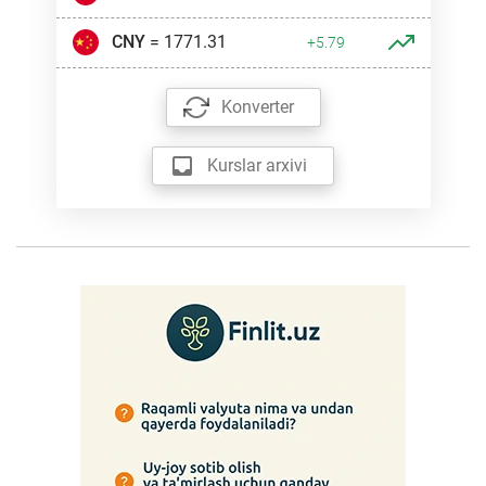
CNY
= 1771.31
+5.79
Konverter
Kurslar arxivi