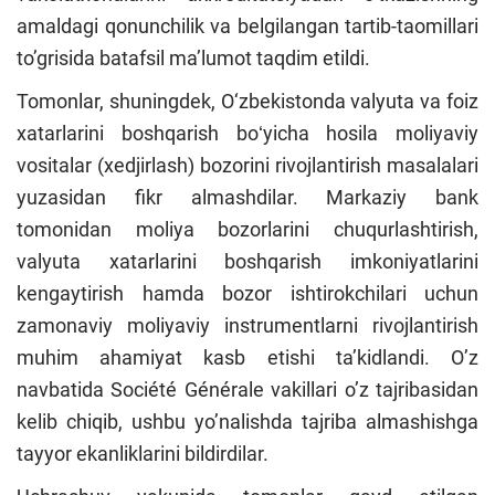
amaldagi qonunchilik va belgilangan tartib-taomillari
to’grisida batafsil ma’lumot taqdim etildi.
Tomonlar, shuningdek, O‘zbekistonda valyuta va foiz
xatarlarini boshqarish boʻyicha hosila moliyaviy
vositalar (xedjirlash) bozorini rivojlantirish masalalari
yuzasidan fikr almashdilar. Markaziy bank
tomonidan moliya bozorlarini chuqurlashtirish,
valyuta xatarlarini boshqarish imkoniyatlarini
kengaytirish hamda bozor ishtirokchilari uchun
zamonaviy moliyaviy instrumentlarni rivojlantirish
muhim ahamiyat kasb etishi ta’kidlandi. O’z
navbatida Société Générale vakillari o’z tajribasidan
kelib chiqib, ushbu yo’nalishda tajriba almashishga
tayyor ekanliklarini bildirdilar.