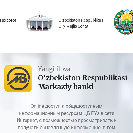
 axborot-
O‘zbekiston Respublikasi
Oliy Majlis Senati
Yangi ilova
O‘zbekiston Respublikasi
Markaziy banki
Online доступ к общедоступным
информационным ресурсам ЦБ РУз в сети
Интернет, с возможностью просматривать и
получать обновленную информацию, в том