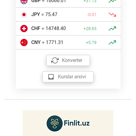
GBP
= 16066.01
+31.13
JPY
= 75.47
-0.01
CHF
= 14748.40
+28.65
CNY
= 1771.31
+5.79
Konverter
Kurslar arxivi