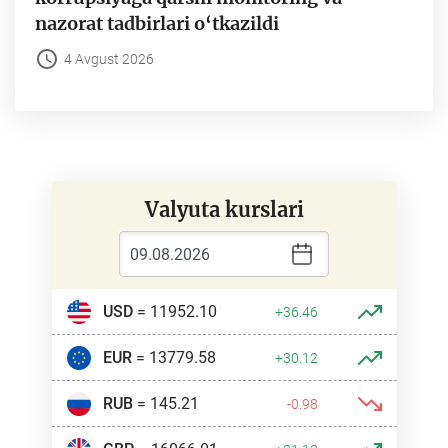
nazorat tadbirlari o‘tkazildi
4 Avgust 2026
Valyuta kurslari
USD
= 11952.10
+36.46
EUR
= 13779.58
+30.12
RUB
= 145.21
-0.98