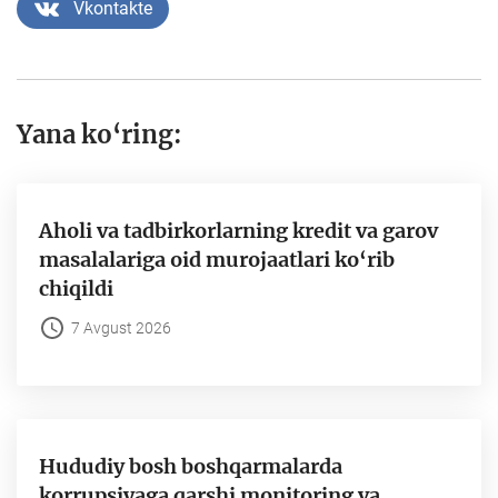
Vkontakte
Yana ko‘ring:
Aholi va tadbirkorlarning kredit va garov
masalalariga oid murojaatlari ko‘rib
chiqildi
7 Avgust 2026
Hududiy bosh boshqarmalarda
korrupsiyaga qarshi monitoring va