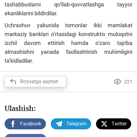
tashabbuslarni qo‘llab-quvvatlashga tayyor
ekanliklarini bildirdilar.
Uchrashuv yakunida tomonlar ikki mamlakat
markaziy banklari o‘rtasidagi konstruktiv muloqotni
izchil davom ettirish hamda o‘zaro tajriba
almashishni yanada faollashtirish muhimligini
ta’kidladilar.
Ro‘yxatga qaytish
221
Ulashish:
Facebook
Telegram
Twitter