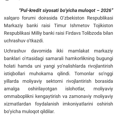
“Pul-kredit siyosati bo‘yicha muloqot – 2026”
xalqaro forumi doirasida O‘zbekiston Respublikasi
Markaziy banki raisi Timur Ishmetov Tojikiston
Respublikasi Milliy banki raisi Firdavs Tolibzoda bilan
uchrashuv o‘tkazdi.
Uchrashuv davomida ikki mamlakat markaziy
banklari o‘rtasidagi samarali hamkorlikning bugungi
holati hamda uni yangi yo‘nalishlarda rivojlantirish
istiqbollari muhokama qilindi. Tomonlar so‘nggi
yillarda moliyaviy sektorni rivojlantirish borasida
amalga oshirilayotgan islohotlar, moliyaviy
ommaboplikni kengaytirish va zamonaviy moliyaviy
xizmatlardan foydalanish imkoniyatlarini oshirish
bo‘yicha muloqot qildilar.