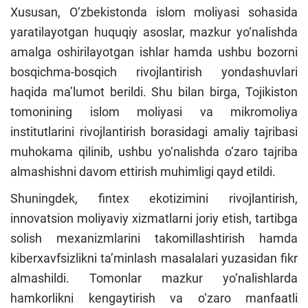
Xususan, O‘zbekistonda islom moliyasi sohasida
yaratilayotgan huquqiy asoslar, mazkur yo‘nalishda
amalga oshirilayotgan ishlar hamda ushbu bozorni
bosqichma-bosqich rivojlantirish yondashuvlari
haqida ma’lumot berildi. Shu bilan birga, Tojikiston
tomonining islom moliyasi va mikromoliya
institutlarini rivojlantirish borasidagi amaliy tajribasi
muhokama qilinib, ushbu yo‘nalishda o‘zaro tajriba
almashishni davom ettirish muhimligi qayd etildi.
Shuningdek, fintex ekotizimini rivojlantirish,
innovatsion moliyaviy xizmatlarni joriy etish, tartibga
solish mexanizmlarini takomillashtirish hamda
kiberxavfsizlikni ta’minlash masalalari yuzasidan fikr
almashildi. Tomonlar mazkur yo‘nalishlarda
hamkorlikni kengaytirish va o‘zaro manfaatli