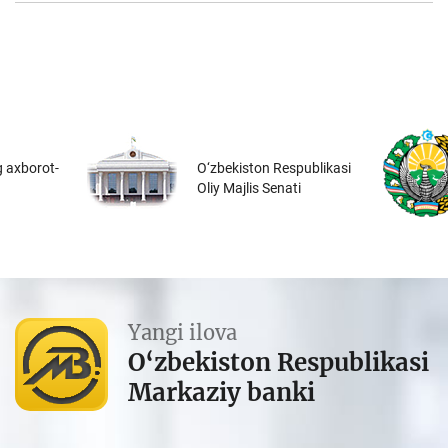
 axborot-
O‘zbekiston Respublikasi
Oliy Majlis Senati
Yangi ilova
O‘zbekiston Respublikasi
Markaziy banki