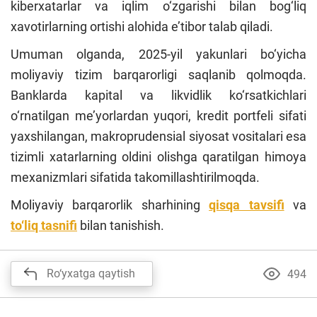
kiberxatarlar va iqlim o‘zgarishi bilan bog‘liq
xavotirlarning ortishi alohida e’tibor talab qiladi.
Umuman olganda, 2025-yil yakunlari bo‘yicha
moliyaviy tizim barqarorligi saqlanib qolmoqda.
Banklarda kapital va likvidlik ko‘rsatkichlari
o‘rnatilgan me’yorlardan yuqori, kredit portfeli sifati
yaxshilangan, makroprudensial siyosat vositalari esa
tizimli xatarlarning oldini olishga qaratilgan himoya
mexanizmlari
sifatida takomillashtirilmoqda.
Moliyaviy barqarorlik sharhining
qisqa tavsifi
va
to‘liq tasnifi
bilan tanishish.
Ro‘yxatga qaytish
494