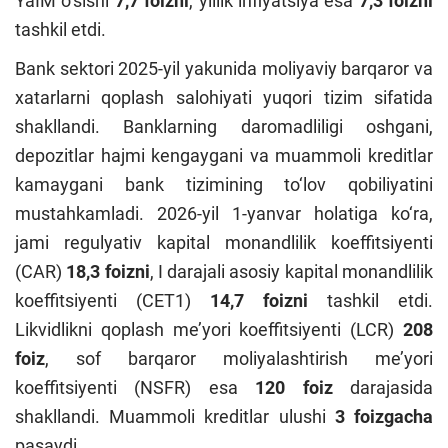
YaIM o‘sishi
7,7 foizni
, yillik inflyatsiya esa
7,3 foizni
tashkil etdi.
Bank sektori 2025-yil yakunida moliyaviy barqaror va
xatarlarni qoplash salohiyati yuqori tizim sifatida
shakllandi. Banklarning daromadliligi oshgani,
depozitlar hajmi kengaygani va muammoli kreditlar
kamaygani bank tizimining to‘lov qobiliyatini
mustahkamladi. 2026-yil 1-yanvar holatiga ko‘ra,
jami regulyativ kapital monandlilik koeffitsiyenti
(CAR)
18,3 foizni
, I darajali asosiy kapital monandlilik
koeffitsiyenti (CET1)
14,7 foizni
tashkil etdi.
Likvidlikni qoplash me’yori koeffitsiyenti (LCR)
208
foiz
, sof barqaror moliyalashtirish me’yori
koeffitsiyenti (NSFR) esa
120 foiz
darajasida
shakllandi. Muammoli kreditlar ulushi
3 foizgacha
pasaydi.