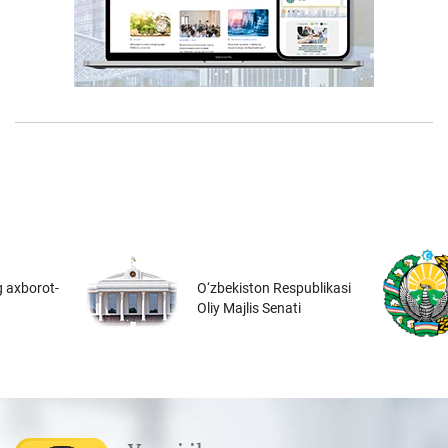
 axborot-
O‘zbekiston Respublikasi
Oliy Majlis Senati