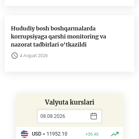
Hududiy bosh boshqarmalarda
korrupsiyaga qarshi monitoring va
nazorat tadbirlari o‘tkazildi
4 Avgust 2026
Valyuta kurslari
USD
= 11952.10
+36.46