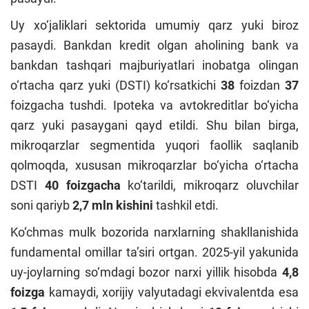
Uy xo‘jaliklari sektorida umumiy qarz yuki biroz
pasaydi. Bankdan kredit olgan aholining bank va
bankdan tashqari majburiyatlari inobatga olingan
o‘rtacha qarz yuki (DSTI) ko‘rsatkichi
38
foizdan
37
foizgacha tushdi. Ipoteka va avtokreditlar bo‘yicha
qarz yuki pasaygani qayd etildi. Shu bilan birga,
mikroqarzlar segmentida yuqori faollik saqlanib
qolmoqda, xususan mikroqarzlar bo‘yicha o‘rtacha
DSTI
40 foizgacha
ko‘tarildi, mikroqarz oluvchilar
soni qariyb
2,7 mln kishini
tashkil etdi.
Ko‘chmas mulk bozorida narxlarning shakllanishida
fundamental omillar ta’siri ortgan. 2025-yil yakunida
uy-joylarning so‘mdagi bozor narxi yillik hisobda
4,8
foizga
kamaydi, xorijiy valyutadagi ekvivalentda esa