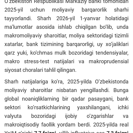
O‘zbekiston Respublikasi Markaziy banki tomonidan
2025-yil uchun
moliyaviy barqarorlik sharhi
tayyorlandi. Sharh 2026-yil 1-yanvar holatidagi
ma’lumotlar asosida ishlab chiqilgan bo‘lib, unda
makromoliyaviy sharoitlar, moliya sektoridagi tizimli
xatarlar, bank tizimining barqarorligi, uy xo‘jaliklari
qarz yuki, ko‘chmas mulk bozoridagi tendensiyalar,
makro stress-test natijalari va makroprudensial
siyosat choralari tahlil qilingan.
Sharh natijalariga ko‘ra, 2025-yilda O‘zbekistonda
moliyaviy sharoitlar nisbatan yengillashdi. Bunga
global noaniqliklarning bir qadar pasaygani, bank
sektori ko‘rsatkichlarining yaxshilangani, ichki
valyuta bozoridagi ijobiy o‘zgarishlar va
makroiqtisodiy faollik yordam berdi. 2025-yilda real