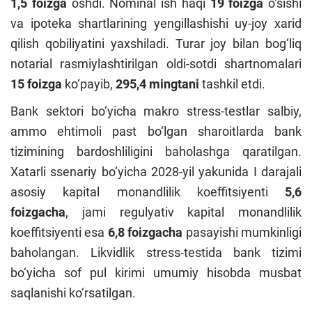
1,5 foizga
oshdi. Nominal ish haqi
19 foizga
o‘sishi
va ipoteka shartlarining yengillashishi uy-joy xarid
qilish qobiliyatini yaxshiladi. Turar joy bilan bog‘liq
notarial rasmiylashtirilgan oldi-sotdi shartnomalari
15 foizga
ko‘payib,
295,4 mingtani
tashkil etdi.
Bank sektori bo‘yicha makro stress-testlar salbiy,
ammo ehtimoli past bo‘lgan sharoitlarda bank
tizimining bardoshliligini baholashga qaratilgan.
Xatarli ssenariy bo‘yicha 2028-yil yakunida I darajali
asosiy kapital monandlilik koeffitsiyenti
5,6
foizgacha
, jami regulyativ kapital monandlilik
koeffitsiyenti esa
6,8 foizgacha
pasayishi mumkinligi
baholangan. Likvidlik stress-testida bank tizimi
bo‘yicha sof pul kirimi umumiy hisobda musbat
saqlanishi ko‘rsatilgan.