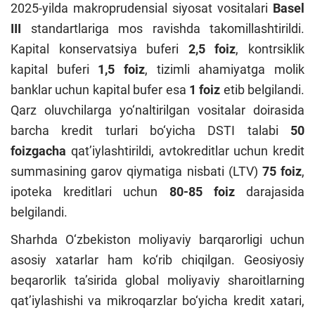
2025-yilda makroprudensial siyosat vositalari
Basel
III
standartlariga mos ravishda takomillashtirildi.
Kapital konservatsiya buferi
2,5 foiz
, kontrsiklik
kapital buferi
1,5 foiz
, tizimli ahamiyatga molik
banklar uchun kapital bufer esa
1 foiz
etib belgilandi.
Qarz oluvchilarga yo‘naltirilgan vositalar
doirasida
barcha kredit turlari bo‘yicha DSTI talabi
50
foizgacha
qat’iylashtirildi, avtokreditlar uchun kredit
summasining garov qiymatiga nisbati (LTV)
75 foiz
,
ipoteka kreditlari uchun
80-85 foiz
darajasida
belgilandi.
Sharhda O‘zbekiston moliyaviy barqarorligi uchun
asosiy xatarlar ham ko‘rib chiqilgan. Geosiyosiy
beqarorlik ta’sirida global moliyaviy sharoitlarning
qat’iylashishi va mikroqarzlar bo‘yicha kredit xatari,