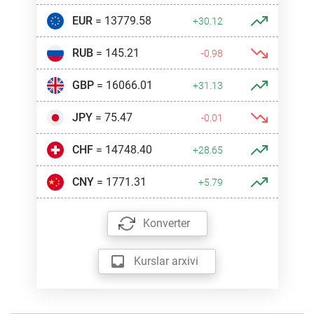
EUR
= 13779.58
+30.12
RUB
= 145.21
-0.98
GBP
= 16066.01
+31.13
JPY
= 75.47
-0.01
CHF
= 14748.40
+28.65
CNY
= 1771.31
+5.79
Konverter
Kurslar arxivi