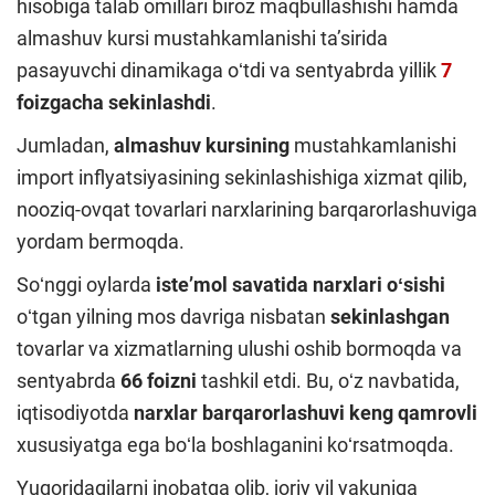
hisobiga talab omillari biroz maqbullashishi hamda
almashuv kursi mustahkamlanishi taʼsirida
pasayuvchi dinamikaga oʻtdi va sentyabrda yillik
7
foizgacha sekinlashdi
.
Jumladan,
almashuv kursining
mustahkamlanishi
import inflyatsiyasining sekinlashishiga xizmat qilib,
nooziq-ovqat tovarlari narxlarining barqarorlashuviga
yordam bermoqda.
Soʻnggi oylarda
isteʼmol savatida
narxlari oʻsishi
oʻtgan yilning mos davriga nisbatan
sekinlashgan
tovarlar va xizmatlarning ulushi oshib bormoqda va
sentyabrda
66 foizni
tashkil etdi. Bu, oʻz navbatida,
iqtisodiyotda
narxlar barqarorlashuvi
keng qamrovli
xususiyatga ega boʻla boshlaganini koʻrsatmoqda.
Yuqoridagilarni inobatga olib, joriy yil yakuniga