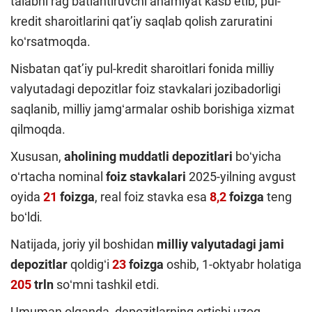
talabni ragʻbatlantiruvchi ahamiyat kasb etib, pul-
kredit sharoitlarini qatʼiy saqlab qolish zaruratini
koʻrsatmoqda.
Nisbatan qatʼiy pul-kredit sharoitlari fonida milliy
valyutadagi depozitlar foiz stavkalari jozibadorligi
saqlanib, milliy jamgʻarmalar oshib borishiga xizmat
qilmoqda.
Xususan,
aholining
muddatli depozitlari
boʻyicha
oʻrtacha nominal
foiz stavkalari
2025-yilning avgust
oyida
21
foizga
, real foiz stavka esa
8,2
foizga
teng
boʻldi
.
Natijada, joriy yil boshidan
milliy valyutadagi jami
depozitlar
qoldigʻi
2
3
foizga
oshib, 1-oktyabr holatiga
205
trln
soʻmni tashkil etdi.
Umuman olganda, depozitlarning ortishi uzoq