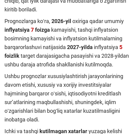
chiqib, qatʼiylik darajasi va muddatlariga oʻzgartirish
kiritib boriladi.
Prognozlarga koʻra,
2026-yil
oxiriga qadar umumiy
inflyatsiya
7
foizga
kamayishi, tashqi inflyatsion
bosimning kamayishi va inflyatsion kutilmalarning
barqarorlashuvi natijasida
2027-yilda
inflyatsiya
5
foizlik
target darajasigacha pasayishi va 2028-yildan
ushbu daraja atrofida shakllanishi kutilmoqda.
Ushbu prognozlar xususiylashtirish jarayonlarining
davom etishi, xususiy va xorijiy investitsiyalar
hajmining barqaror oʻsishi, iqtisodiyotni kreditlash
surʼatlarining maqbullashishi, shuningdek, iqlim
oʻzgarishlari bilan bogʻliq xatarlar kuzatilmasligini
inobatga oladi.
Ichki va tashqi
kutilmagan xatarlar
yuzaga kelishi