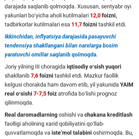
darajada saqlanib qolmoqda. Xususan, sentyabr oyi
yakunlari boʻyicha aholi kutilmalari
12,0
foizni,
tadbirkorlar kutilmalari esa
11,7
foizni
tashkil etdi.
Ikkinchidan, inflyatsiya darajasida pasayuvchi
tendensiya shakllangani bilan narxlarga bosim
yaratuvchi omillar saqlanib qolmoqda.
Joriy yilning III choragida
iqtisodiy oʻsish
yuqori
shakllanib
7,6
foizni
tashkil etdi. Mazkur faollik
kelgusi chorakda ham davom etib, yil yakunida
YAIM
real oʻsishi
7-7,5
foiz
atrofida boʻlishi prognoz
qilinmoqda.
Real daromadlarning
oshishi va
chakana kreditlash
faolligi aholining xarid qobiliyatini qoʻllab-
quvvatlamoqda va
isteʼmol talabini
oshirmoqda. Bu,