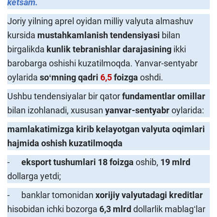
ketsam.
Joriy yilning aprel oyidan milliy valyuta almashuv
kursida
mustahkamlanish tendensiyasi
bilan
birgalikda
kunlik tebranishlar darajasining
ikki
barobarga oshishi kuzatilmoqda. Yanvar-sentyabr
oylarida
soʻmning qadri
6,5
foizga
oshdi.
Ushbu tendensiyalar bir qator
fundamentlar omillar
bilan izohlanadi, xususan
yanvar-sentyabr
oylarida:
mamlakatimizga kirib kelayotgan valyuta oqimlari
hajmida oshish kuzatilmoqda
-
ek
s
port tushumlari
18
foizga
oshib,
19
mlrd
dollarga yetdi;
- banklar tomonidan
xorijiy valyutadagi kreditlar
hisobidan ichki bozorga
6,3
mlrd
dollarlik mablagʻlar