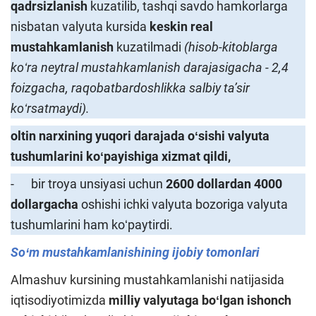
qadrsizlanish
kuzatilib, tashqi savdo hamkorlarga
nisbatan valyuta kursida
keskin
real
mustahkamlanish
kuzatilmadi
(hisob-kitoblarga
koʻra neytral mustahkamlanish darajasigacha - 2,4
foizgacha, raqobatbardoshlikka salbiy taʼsir
koʻrsatmaydi).
oltin narxining yuqori darajada oʻsishi valyuta
tushumlarini koʻpayishiga xizmat qildi
,
- bir troya unsiyasi uchun
26
0
0 dollardan
4000
dollargacha
oshishi ichki valyuta bozoriga valyuta
tushumlarini ham koʻpaytirdi.
Soʻm mustahkamlanishining ijobiy tomonlari
Almashuv kursining mustahkamlanishi natijasida
iqtisodiyotimizda
milliy valyutaga boʻlgan ishonch