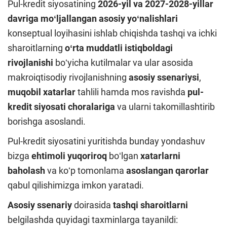
Pul-kredit siyosatining
2026-yil va 2027-2028-yillar
davriga moʻljallangan asosiy yoʻnalishlari
konseptual loyihasini ishlab chiqishda tashqi va ichki
sharoitlarning
oʻrta muddatli istiqboldagi
rivojlanishi
boʻyicha kutilmalar va ular asosida
makroiqtisodiy rivojlanishning
asosiy ssenariysi
,
muqobil xatarlar
tahlili hamda mos ravishda
pul-
kredit siyosati choralariga
va ularni takomillashtirib
borishga asoslandi.
Pul-kredit siyosatini yuritishda bunday yondashuv
bizga
ehtimoli yuqoriroq
boʻlgan
xatarlarni
baholash
va koʻp tomonlama
asoslangan qarorlar
qabul qilishimizga imkon yaratadi.
Asosiy ssenariy
doirasida
tashqi sharoitlarni
belgilashda quyidagi taxminlarga tayanildi: