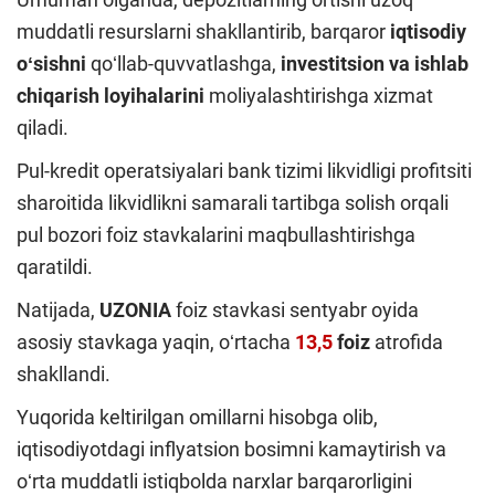
muddatli resurslarni shakllantirib, barqaror
iqtisodiy
oʻsishni
qoʻllab-quvvatlashga,
investitsion va ishlab
chiqarish loyihalarini
moliyalashtirishga xizmat
qiladi.
Pul-kredit operatsiyalari bank tizimi likvidligi profitsiti
sharoitida likvidlikni samarali tartibga solish orqali
pul bozori foiz stavkalarini maqbullashtirishga
qaratildi.
Natijada,
UZONIA
foiz stavkasi sentyabr oyida
asosiy stavkaga yaqin, oʻrtacha
13,5
foiz
atrofida
shakllandi.
Yuqorida keltirilgan omillarni hisobga olib,
iqtisodiyotdagi inflyatsion bosimni kamaytirish va
oʻrta muddatli istiqbolda narxlar barqarorligini