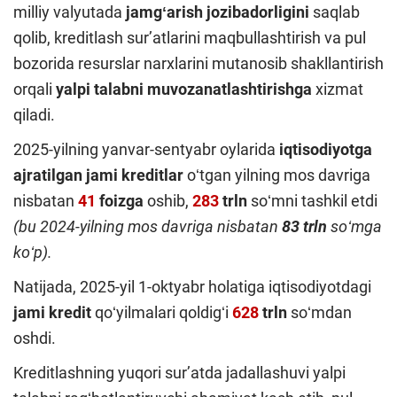
milliy valyutada
jamgʻarish jozibadorligini
saqlab
qolib, kreditlash surʼatlarini maqbullashtirish va pul
bozorida resurslar narxlarini mutanosib shakllantirish
orqali
yalpi talabni muvozanatlashtirishga
xizmat
qiladi.
2025-yilning yanvar-sentyabr oylarida
iqtisodiyotga
ajratilgan jami kreditlar
oʻtgan yilning mos davriga
nisbatan
41
foizga
oshib,
283
trln
soʻmni tashkil etdi
(bu 2024-yilning mos davriga nisbatan
83 trln
soʻmga
koʻp).
Natijada, 2025-yil 1-oktyabr holatiga iqtisodiyotdagi
jami
kredit
qoʻyilmalari qoldigʻi
628
trln
soʻmdan
oshdi.
Kreditlashning yuqori surʼatda jadallashuvi yalpi