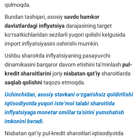
qolmoqda.
Bundan tashqari, asosiy
savdo hamkor
davlatlardagi inflyatsiya
darajasining target
koʻrsatkichlaridan sezilarli yuqori qolishi kelgusida
import inflyatsiyasini oshirishi mumkin.
Ushbu sharoitda inflyatsiyaning pasayuvchi
dinamikasini barqaror davom etishini taʼminlash
pul-
kredit sharoitlarini
joriy
nisbatan qatʼiy
sharoitlarda
saqlab qolishni
taqozo etmoqda.
Uchinchidan, asosiy stavkani oʻzgarishsiz qoldirilishi
iqtisodiyotda yuqori isteʼmol talabi sharoitida
inflyatsiyaga monetar omillar taʼsirini yumshatish
imkonini beradi.
Nisbatan qatʼiy pul-kredit sharoitlari iqtisodiyotda