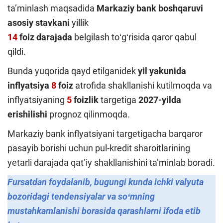
taʼminlash maqsadida
Markaziy bank boshqaruvi
asosiy stavkani
yillik
14
foiz darajada
belgilash toʻgʻrisida qaror qabul
qildi.
Bunda yuqorida qayd etilganidek
yil yakunida
inflyatsiya
8
foiz
atrofida shakllanishi kutilmoqda va
inflyatsiyaning
5
foizlik
targetiga
2027-yilda
erishilishi
prognoz qilinmoqda.
Markaziy bank inflyatsiyani targetigacha barqaror
pasayib borishi uchun pul-kredit sharoitlarining
yetarli darajada qatʼiy shakllanishini taʼminlab boradi.
Fursatdan foydalanib, bugungi kunda ichki valyuta
bozoridagi tendensiyalar va soʻmning
mustahkamlanishi borasida qarashlarni ifoda etib