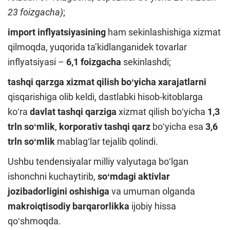
23 foizgacha)
;
import inflyatsiyasining
ham sekinlashishiga xizmat
qilmoqda, yuqorida taʼkidlanganidek tovarlar
inflyatsiyasi –
6
,1
foizgacha
sekinlashdi;
tashqi qarzga xizmat qilish boʻyicha xarajatlarni
qisqarishiga olib keldi, dastlabki hisob-kitoblarga
koʻra
davlat tashqi qarziga
xizmat qilish boʻyicha
1,3
trln soʻmlik
,
korporativ tashqi qarz
boʻyicha esa
3,6
trln soʻmlik
mablagʻlar tejalib qolindi.
Ushbu tendensiyalar milliy valyutaga boʻlgan
ishonchni kuchaytirib,
soʻmdagi aktivlar
jozibadorligini oshishiga
va umuman olganda
makroiqtisodiy barqarorlikka
ijobiy hissa
qoʻshmoqda.