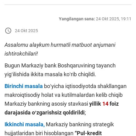
Yangilangan sana:
24 Okt 2025, 19:11
24 Okt 2025
Assalomu alaykum hurmatli matbuot anjumani
ishtirokchilari!
Bugun Markaziy bank Boshqaruvining tayanch
yigʻilishida ikkita masala koʻrib chiqildi.
Birinchi masala
boʻyicha
iqtisodiyotda shakllangan
makroiqtisodiy holat va kutilmalardan kelib chiqib
Markaziy bankning asosiy stavkasi
yillik
14
foiz
darajasida oʻzgarishsiz qoldirildi
;
Ikkinchi masala,
Markaziy bankning strategik
hujjatlaridan biri hisoblangan
“Pul-kredit