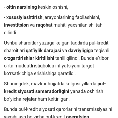
-
oltin narxining
keskin oshishi,
-
xususiylashtirish
jarayonlarining faollashishi,
investitsion
va
raqobat
muhiti yaxshilanishi tahlil
qilindi.
Ushbu sharoitlar yuzaga kelgan taqdirda pul-kredit
sharoitlari
qatʼiylik darajasi
va
davriyligiga
tegishli
oʻzgartirishlar kiritilishi
tahlil qilindi. Bunda eʼtibor
oʻrta muddatli istiqbolda inflyatsiyani target
koʻrsatkichiga erishishiga qaratildi.
Shuningdek, mazkur hujjatda kelgusi yillarda
pul-
kredit siyosati samaradorligini
yanada oshirish
boʻyicha
rejalar
ham keltirilgan.
Bunda pul-kredit siyosati qarorlarini transmissiyasini
yaxshilash boʻyicha pul-kredit
operatsion