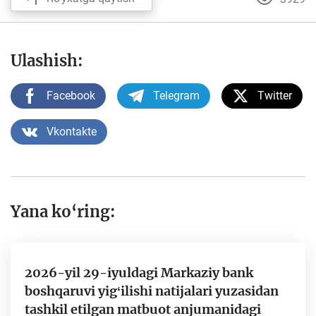
Ulashish:
Facebook
Telegram
Twitter
Vkontakte
Yana ko‘ring:
2026-yil 29-iyuldagi Markaziy bank
boshqaruvi yigʻilishi natijalari yuzasidan
tashkil etilgan matbuot anjumanidagi