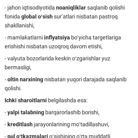
- jahon iqtisodiyotida
noaniqliklar
saqlanib qolishi
fonida
global oʻsish
surʼatlari nisbatan pastroq
shakllanishi,
- mamlakatlarni
inflyatsiya
boʻyicha targetlariga
erishishi nisbatan uzoqroq davom etishi,
- valyuta bozorlarida keskin oʻzgarishlar yuz
bermasligi,
-
oltin narxining
nisbatan yuqori darajada saqlanib
qolishi.
Ichki sharoitlarni
belgilashda esa:
-
yalpi talabning
barqarorlashib borishi,
-
kreditlash
jarayonlarining moʻtadillashuvi,
-
pul oʻtkazmalari
oʻsishining oʻrta muddatli