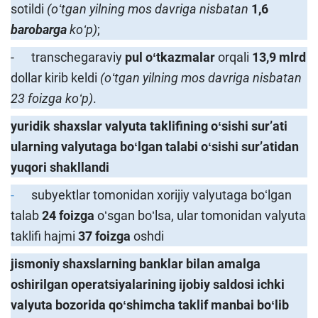
sotildi
(oʻtgan yilning mos davriga nisbatan
1,6
barobarga
koʻp)
;
- transchegaraviy
pul oʻtkazmalar
orqali
13,9
mlrd
dollar kirib keldi
(oʻtgan yilning mos davriga nisbatan
23 foizga koʻp)
.
yu
ridik shaxsla
r valyuta taklifining oʻsishi surʼati
ularning valyutaga boʻlgan talabi oʻsishi sur
ʼ
atidan
yuqori shakllandi
-
subyektlar tomonidan xorijiy valyutaga boʻlgan
talab
24 foizga
oʻsgan boʻlsa, ular tomonidan valyuta
taklifi hajmi
37 foizga
oshdi
j
ismoniy shaxslar
ning banklar
bilan amalga
oshirilgan operatsiyalar
i
ning ijobiy saldosi ichki
valyuta bozorida qoʻshimcha taklif manbai boʻlib