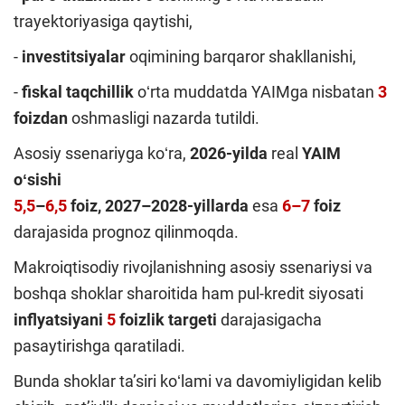
trayektoriyasiga qaytishi,
-
investitsiyalar
oqimining barqaror shakllanishi,
-
fiskal taqchillik
oʻrta muddatda YAIMga nisbatan
3
foizdan
oshmasligi nazarda tutildi.
Asosiy ssenariyga koʻra,
2026-yilda
real
YAIM
oʻsishi
5,5
–
6,5
foiz, 2027–2028-yillarda
esa
6–7
foiz
darajasida prognoz qilinmoqda.
Makroiqtisodiy rivojlanishning asosiy ssenariysi va
boshqa shoklar sharoitida ham pul-kredit siyosati
inflyatsiyani
5
foizlik
targeti
darajasigacha
pasaytirishga qaratiladi.
Bunda shoklar taʼsiri koʻlami va davomiyligidan kelib