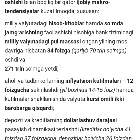
oshishi
bilan bogʻliq bir qator
ijobiy makro
-
tendensiyalar
kuzatilmoqda, xususan:
milliy valyutadagi
hisob-kitoblar
hamda
soʻmda
jamgʻarishning
faollashishi hisobiga bank tizimidagi
milliy valyutadagi pul massasi
oʻtgan yilning mos
davriga nisbatan
34 foizga
(qariyb 70 trln soʻmga)
oshdi va
271 trln
soʻmga yetdi;
aholi va tadbirkorlarning
inflyatsion kutilmalari – 12
foizgacha
sekinlashdi
(yil boshida 14-15 foiz)
hamda
kutilmalar shakllanishida valyuta
kursi omili ikki
barobarga qisqardi
;
depozit va kreditlarning
dollarlashuv darajasi
pasayish dinamikasi tezlashdi
(kreditlar boʻyicha 41
foizdan 37 foizgacha, depozitlar boʻyicha 26 foizdan