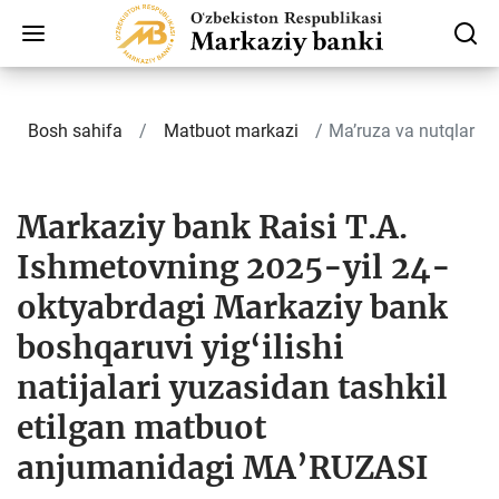
Bosh sahifa
Matbuot markazi
Ma’ruza va nutqlar
Markaziy bank Raisi T.A.
Ishmetovning 2025-yil 24-
oktyabrdagi Markaziy bank
boshqaruvi yig‘ilishi
natijalari yuzasidan tashkil
etilgan matbuot
anjumanidagi MA’RUZASI