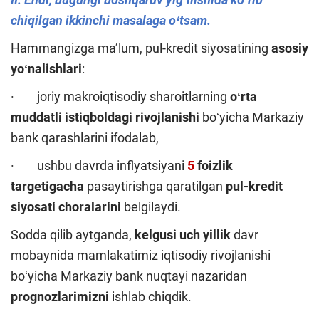
chiqilgan ikkinchi masalaga oʻtsam.
Hammangizga maʼlum, pul-kredit siyosatining
asosiy
yoʻnalishlari
:
· joriy makroiqtisodiy sharoitlarning
oʻrta
muddatli istiqboldagi rivojlanishi
boʻyicha Markaziy
bank qarashlarini ifodalab,
· ushbu davrda inflyatsiyani
5
foizlik
targetigacha
pasaytirishga qaratilgan
pul-kredit
siyosati choralarini
belgilaydi.
Sodda qilib aytganda,
kelgusi
uch yillik
davr
mobaynida mamlakatimiz iqtisodiy rivojlanishi
boʻyicha Markaziy bank nuqtayi nazaridan
prognozlarimizni
ishlab chiqdik.