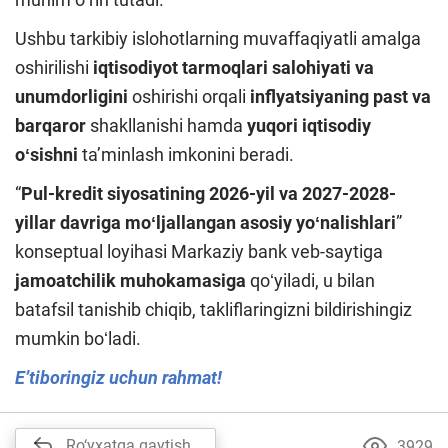
Ushbu tarkibiy islohotlarning muvaffaqiyatli amalga
oshirilishi
iqtisodiyot tarmoqlari salohiyati va
unumdorligini
oshirishi orqali
inflyatsiyaning past va
barqaror
shakllanishi hamda
yuqori iqtisodiy
oʻsishni
taʼminlash imkonini beradi.
“
Pul-kredit siyosatining 2026-yil va 2027-2028-
yillar davriga moʻljallangan asosiy yoʻnalishlari
”
konseptual loyihasi Markaziy bank veb-saytiga
jamoatchilik muhokamasiga
qoʻyiladi, u bilan
batafsil tanishib chiqib, takliflaringizni bildirishingiz
mumkin boʻladi.
Eʼtiboringiz uchun rahmat!
Ro‘yxatga qaytish
3929