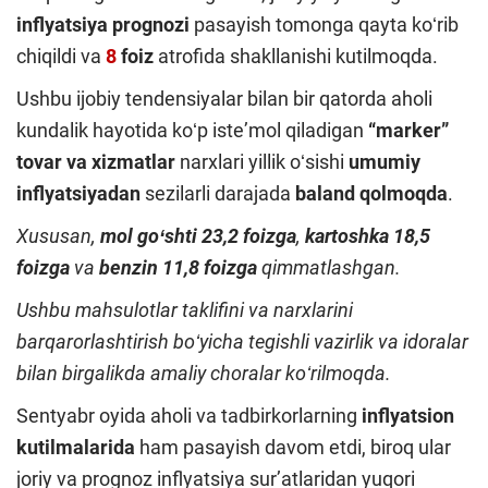
inflyatsiya prognozi
pasayish tomonga qayta koʻrib
chiqildi va
8
foiz
atrofida shakllanishi kutilmoqda.
Ushbu ijobiy tendensiyalar bilan bir qatorda aholi
kundalik hayotida koʻp isteʼmol qiladigan
“marker”
tovar va xizmatlar
narxlari yillik oʻsishi
umumiy
inflyatsiyadan
sezilarli darajada
baland qolmoqda
.
Xususan,
mol goʻshti 23,2 foizga
,
kartoshka 18,5
foizga
va
benzin 11,8 foizga
qimmatlashgan.
Ushbu mahsulotlar taklifini va narxlarini
barqarorlashtirish boʻyicha tegishli vazirlik va idoralar
bilan birgalikda amaliy choralar koʻrilmoqda.
Sentyabr oyida aholi va tadbirkorlarning
inflyatsion
kutilmalarida
ham pasayish davom etdi, biroq ular
joriy va prognoz inflyatsiya surʼatlaridan yuqori