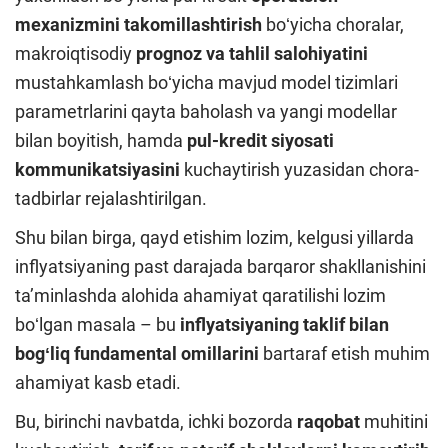
mexanizmini takomillashtirish
boʻyicha choralar,
makroiqtisodiy
prognoz va tahlil salohiyatini
mustahkamlash boʻyicha mavjud model tizimlari
parametrlarini qayta baholash va yangi modellar
bilan boyitish, hamda
pul-kredit siyosati
kommunikatsiyasini
kuchaytirish yuzasidan chora-
tadbirlar rejalashtirilgan.
Shu bilan birga, qayd etishim lozim, kelgusi yillarda
inflyatsiyaning past darajada barqaror shakllanishini
taʼminlashda alohida ahamiyat qaratilishi lozim
boʻlgan masala – bu
inflyatsiyaning
taklif bilan
bogʻliq fundamental omillarini
bartaraf etish muhim
ahamiyat kasb etadi.
Bu, birinchi navbatda, ichki bozorda
raqobat
muhitini