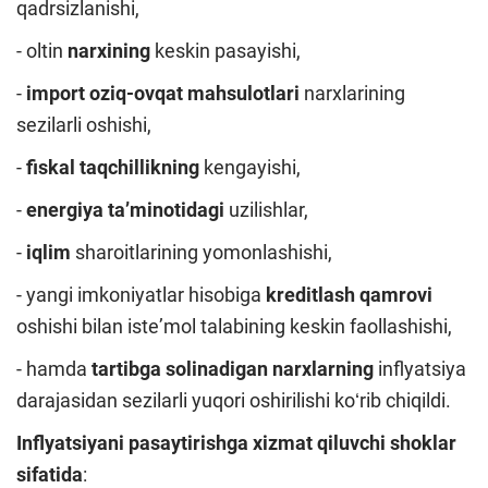
qadrsizlanishi,
- oltin
narxining
keskin pasayishi,
-
import oziq-ovqat mahsulotlari
narxlarining
sezilarli oshishi,
-
fiskal taqchillikning
kengayishi,
-
energiya taʼminotidagi
uzilishlar,
-
iqlim
sharoitlarining yomonlashishi,
- yangi imkoniyatlar hisobiga
kreditlash qamrovi
oshishi bilan isteʼmol talabining keskin faollashishi,
- hamda
tartibga solinadigan narxlarning
inflyatsiya
darajasidan sezilarli yuqori oshirilishi koʻrib chiqildi.
Inflyatsiyani pasaytirishga xizmat qiluvchi shoklar
sifatida
: