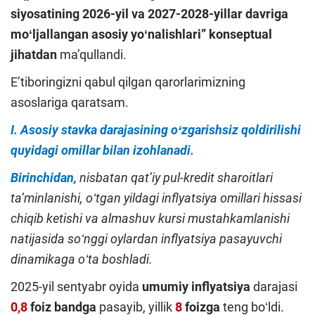
siyosatining 2026-yil va 2027-2028-yillar davriga
moʻljallangan asosiy yoʻnalishlari”
konseptual
jihatdan
maʼqullandi.
Eʼtiboringizni qabul qilgan qarorlarimizning
asoslariga qaratsam.
I
. Asosiy stavka darajasining oʻzgarishsiz qoldirilishi
quyidagi omillar bilan izohlanadi.
Birinchidan,
nisbatan qatʼiy pul-kredit sharoitlari
taʼminlanishi, oʻtgan yildagi inflyatsiya omillari hissasi
chiqib ketishi va almashuv kursi mustahkamlanishi
natijasida soʻnggi oylardan inflyatsiya pasayuvchi
dinamikaga oʻta boshladi.
2025-yil sentyabr oyida
umumiy inflyatsiya
darajasi
0,8
foiz bandga
pasayib, yillik
8
foizga
teng boʻldi.