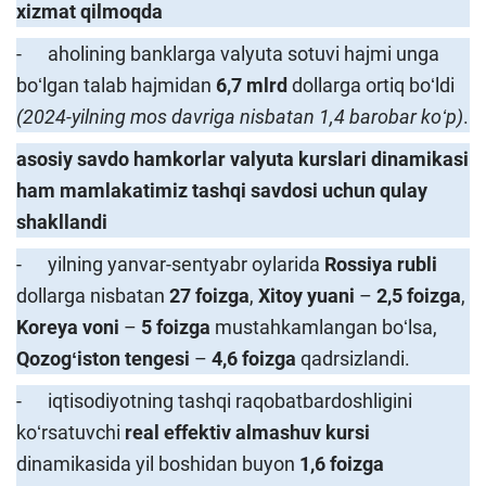
xizmat qilmoqda
- aholining banklarga valyuta sotuvi hajmi unga
boʻlgan talab hajmidan
6,7 mlrd
dollarga ortiq boʻldi
(2024-yilning mos davriga nisbatan 1,4 barobar koʻp)
.
asosiy savdo hamkorlar valyuta kurslari dinamikasi
ham mamlakatimiz tashqi savdosi uchun qulay
shakllandi
- yilning yanvar-sentyabr oylarida
R
ossiya rubli
dollarga nisbatan
27 foizga
,
X
itoy yuani
–
2,5 foizga
,
K
oreya voni
–
5 foizga
mustahkamlangan boʻlsa,
Q
o
z
o
gʻiston
tengesi
–
4,6 foizga
qadrsizlandi.
- iqtisodiyotning tashqi raqobatbardoshligini
koʻrsatuvchi
real effektiv almashuv kursi
dinamikasida yil boshidan buyon
1,6 foizga