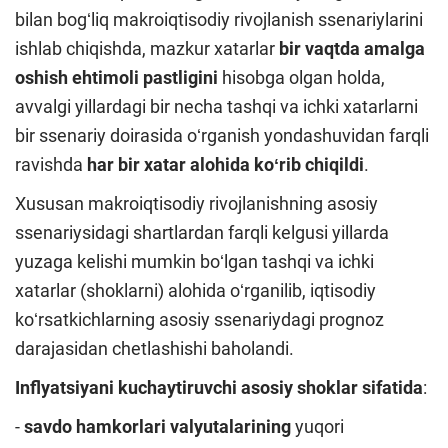
bilan bogʻliq makroiqtisodiy rivojlanish ssenariylarini
ishlab chiqishda, mazkur xatarlar
bir vaqtda amalga
oshish ehtimoli pastligini
hisobga olgan holda,
avvalgi yillardagi bir necha tashqi va ichki xatarlarni
bir ssenariy doirasida oʻrganish yondashuvidan farqli
ravishda
har bir xatar alohida koʻrib chiqildi
.
Xususan makroiqtisodiy rivojlanishning asosiy
ssenariysidagi shartlardan farqli kelgusi yillarda
yuzaga kelishi mumkin boʻlgan tashqi va ichki
xatarlar (shoklarni) alohida oʻrganilib, iqtisodiy
koʻrsatkichlarning asosiy ssenariydagi prognoz
darajasidan chetlashishi baholandi.
Inflyatsiyani kuchaytiruvchi asosiy shoklar sifatida
:
-
savdo hamkorlari valyutalarining
yuqori