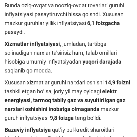
Bunda oziq-ovqat va nooziq-ovqat tovarlari guruhi
inflyatsiyasi pasaytiruvchi hissa qoʻshdi. Xususan
mazkur guruhlar yillik inflyatsiyasi
6,1 foizgacha
pasaydi.
X
izmatlar inflyatsiyasi
, jumladan, tartibga
solinadigan narxlar taʼsirisiz ham, talab omillari
hisobiga umumiy inflyatsiyadan
yuqori darajada
saqlanib qolmoqda.
Xususan xizmatlar guruhi narxlari oshishi
14,9 foizni
tashkil etgan boʻlsa, joriy yil may oyidagi
elektr
energiyasi, tarmoq tabiiy gaz va suyultirilgan gaz
narxlari oshishini inobatga olmaganda
mazkur
guruh inflyatsiyasi
9,8 foizga
teng boʻldi.
Bazaviy inflyatsiya
qatʼiy pul-kredit sharoitlari