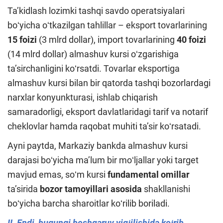
Taʼkidlash lozimki tashqi savdo operatsiyalari
boʻyicha oʻtkazilgan tahlillar – eksport tovarlarining
15 foizi
(3 mlrd dollar), import tovarlarining
40 foizi
(14 mlrd dollar) almashuv kursi oʻzgarishiga
taʼsirchanligini koʻrsatdi. Tovarlar eksportiga
almashuv kursi bilan bir qatorda tashqi bozorlardagi
narxlar konyunkturasi, ishlab chiqarish
samaradorligi, eksport davlatlaridagi tarif va notarif
cheklovlar hamda raqobat muhiti taʼsir koʻrsatadi.
Ayni paytda, Markaziy bankda almashuv kursi
darajasi boʻyicha maʼlum bir moʻljallar yoki target
mavjud emas, soʻm kursi
fundamental omillar
taʼsirida
bozor tamoyillari asosida
shakllanishi
boʻyicha barcha sharoitlar koʻrilib boriladi.
II. Endi, bugungi boshqaruv yigʻilishida koʻrib