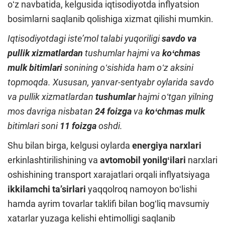
oʻz navbatida, kelgusida iqtisodiyotda inflyatsion
bosimlarni saqlanib qolishiga xizmat qilishi mumkin.
Iqtisodiyotdagi isteʼmol talabi yuqoriligi
savdo va
pullik xizmatlardan
tushumlar hajmi va
koʻchmas
mulk bitimlari
sonining oʻsishida ham oʻz aksini
topmoqda. Xususan, yanvar-sentyabr oylarida savdo
va pullik xizmatlardan
tushumlar
hajmi oʻtgan yilning
mos davriga nisbatan
24 foizga
va
koʻchmas mulk
bitimlari soni
11 foizga
oshdi.
Shu bilan birga, kelgusi oylarda
energiya narxlari
erkinlashtirilishining va
avtomobil yonilgʻilari
narxlari
oshishining transport xarajatlari orqali inflyatsiyaga
ikkilamchi taʼsirlari
yaqqolroq namoyon boʻlishi
hamda ayrim tovarlar taklifi bilan bogʻliq mavsumiy
xatarlar yuzaga kelishi ehtimolligi saqlanib