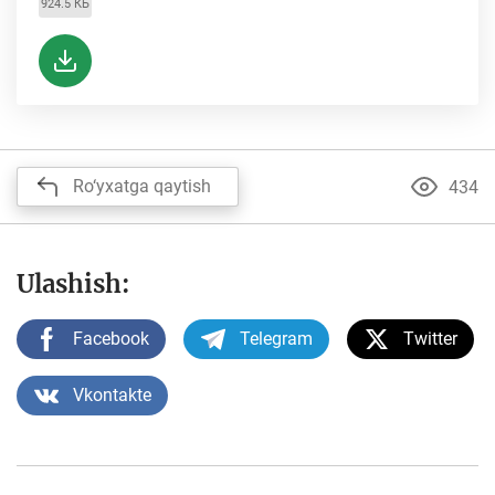
924.5 КБ
Ro‘yxatga qaytish
434
Ulashish:
Facebook
Telegram
Twitter
Vkontakte