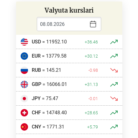
Valyuta kurslari
USD
= 11952.10
+36.46
EUR
= 13779.58
+30.12
RUB
= 145.21
-0.98
GBP
= 16066.01
+31.13
JPY
= 75.47
-0.01
CHF
= 14748.40
+28.65
CNY
= 1771.31
+5.79