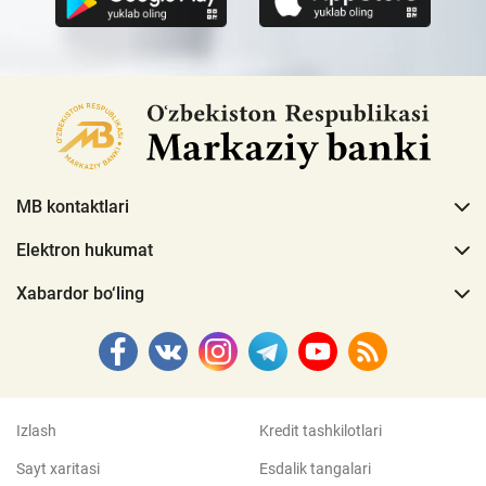
MB kontaktlari
Elektron hukumat
Xabardor bo‘ling
Izlash
Kredit tashkilotlari
Sayt xaritasi
Esdalik tangalari