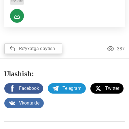
622.9 КБ
Ro‘yxatga qaytish
387
Ulashish:
Facebook
Telegram
Twitter
Vkontakte