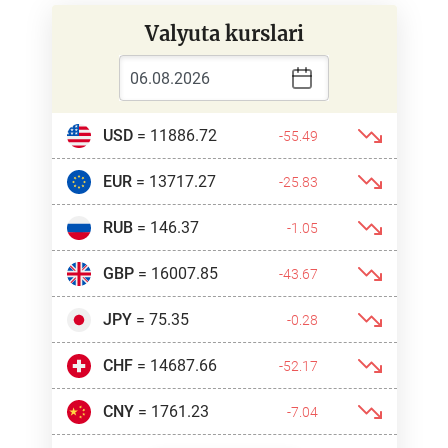
Valyuta kurslari
USD
= 11886.72
-55.49
EUR
= 13717.27
-25.83
RUB
= 146.37
-1.05
GBP
= 16007.85
-43.67
JPY
= 75.35
-0.28
CHF
= 14687.66
-52.17
CNY
= 1761.23
-7.04