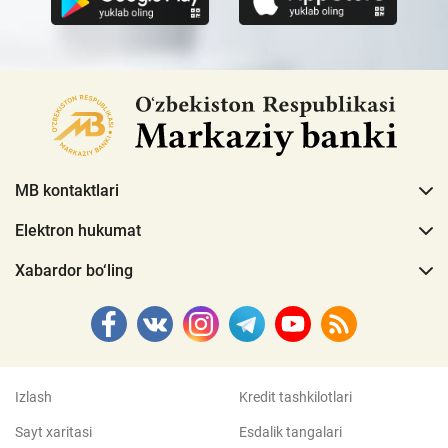
MB kontaktlari
Elektron hukumat
Xabardor bo‘ling
Izlash
Kredit tashkilotlari
Sayt xaritasi
Esdalik tangalari