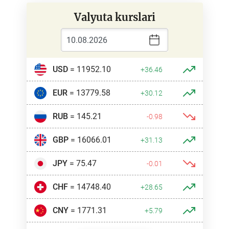
Valyuta kurslari
USD
= 11952.10
+36.46
EUR
= 13779.58
+30.12
RUB
= 145.21
-0.98
GBP
= 16066.01
+31.13
JPY
= 75.47
-0.01
CHF
= 14748.40
+28.65
CNY
= 1771.31
+5.79