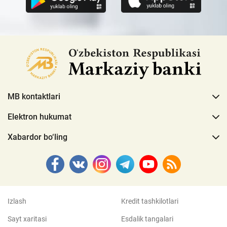
MB kontaktlari
Elektron hukumat
Xabardor bo‘ling
Izlash
Kredit tashkilotlari
Sayt xaritasi
Esdalik tangalari