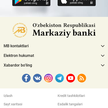
MB kontaktlari
Elektron hukumat
Xabardor bo‘ling
Izlash
Kredit tashkilotlari
Sayt xaritasi
Esdalik tangalari