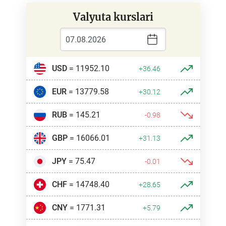
Valyuta kurslari
USD
= 11952.10
+36.46
EUR
= 13779.58
+30.12
RUB
= 145.21
-0.98
GBP
= 16066.01
+31.13
JPY
= 75.47
-0.01
CHF
= 14748.40
+28.65
CNY
= 1771.31
+5.79