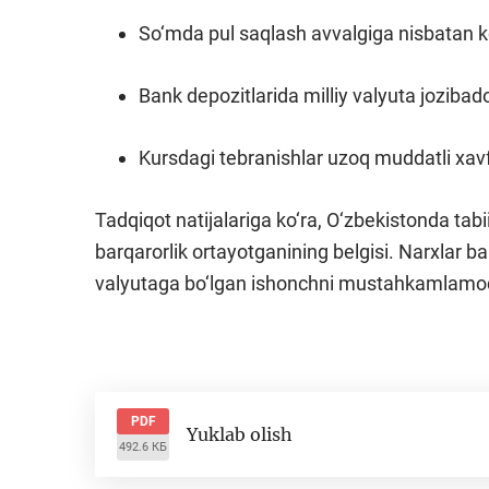
So‘mda pul saqlash avvalgiga nisbatan ko
Bank depozitlarida milliy valyuta jozibado
Kursdagi tebranishlar uzoq muddatli xavf
Tadqiqot natijalariga ko‘ra, O‘zbekistonda tabi
barqarorlik ortayotganining belgisi. Narxlar barq
valyutaga bo‘lgan ishonchni mustahkamlamo
PDF
Yuklab olish
492.6 КБ