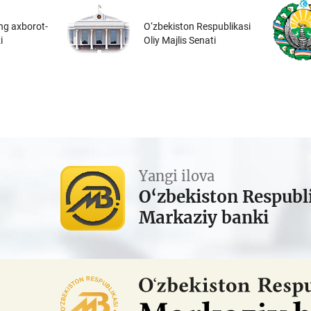
ng axborot-
O‘zbekiston Respublikasi
i
Oliy Majlis Senati
Yangi ilova
O‘zbekiston Respubl
Markaziy banki