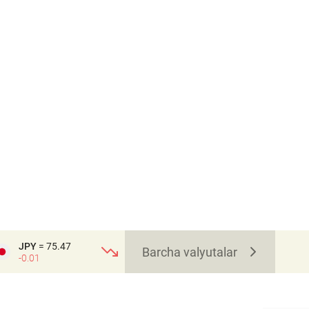
JPY
= 75.47
Barcha valyutalar
-0.01