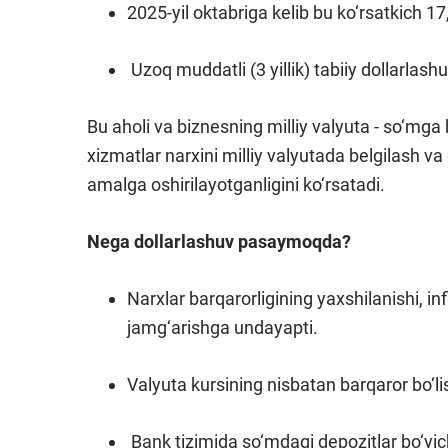
2025-yil oktabriga kelib bu ko‘rsatkich 
Uzoq muddatli (3 yillik) tabiiy dollarlash
Bu aholi va biznesning milliy valyuta - so‘mga 
xizmatlar narxini milliy valyutada belgilash va
amalga oshirilayotganligini ko‘rsatadi.
Nega dollarlashuv pasaymoqda?
Narxlar barqarorligining yaxshilanishi, i
jamg‘arishga undayapti.
Valyuta kursining nisbatan barqaror bo‘l
Bank tizimida so‘mdagi depozitlar bo‘yich