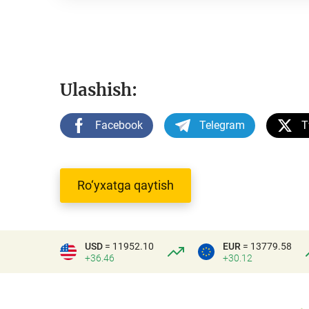
Ulashish:
Facebook
Telegram
T
Ro‘yxatga qaytish
USD
= 11952.10
EUR
= 13779.58
+36.46
+30.12