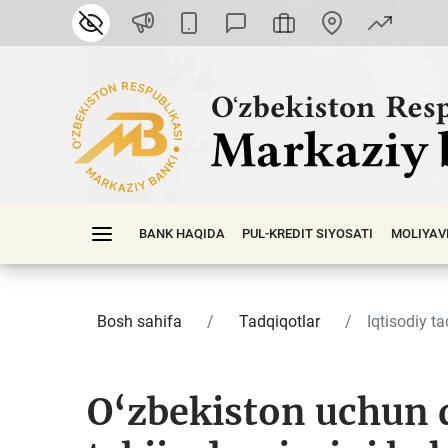
BANK HAQIDA
PUL-KREDIT SIYOSATI
MOLIYAV
Bosh sahifa
Tadqiqotlar
Iqtisodiy ta
O‘zbekiston uchun 