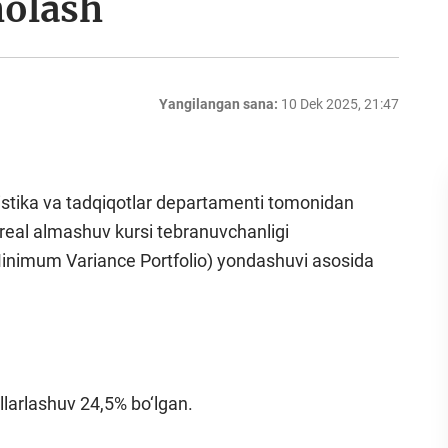
holash
Yangilangan sana:
10 Dek 2025, 21:47
istika va tadqiqotlar departamenti tomonidan
a real almashuv kursi tebranuvchanligi
Minimum Variance Portfolio) yondashuvi asosida
llarlashuv 24,5% bo‘lgan.