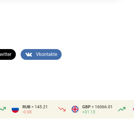
witter
Vkontakte
RUB
= 145.21
GBP
= 16066.01
-0.98
+31.13