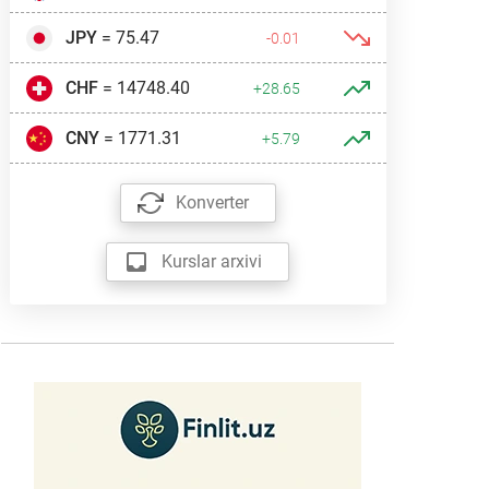
JPY
= 75.47
-0.01
CHF
= 14748.40
+28.65
CNY
= 1771.31
+5.79
Konverter
Kurslar arxivi