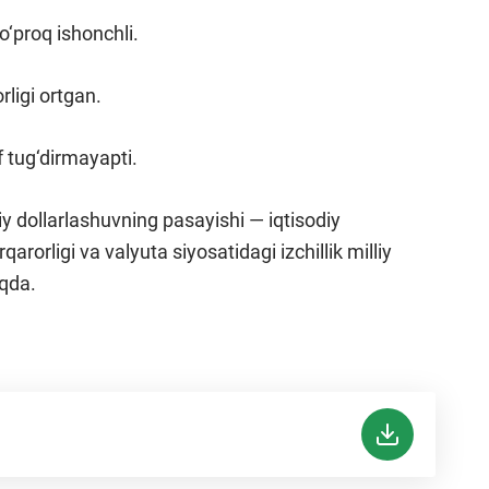
‘proq ishonchli.
rligi ortgan.
 tug‘dirmayapti.
iy dollarlashuvning pasayishi — iqtisodiy
arorligi va valyuta siyosatidagi izchillik milliy
qda.