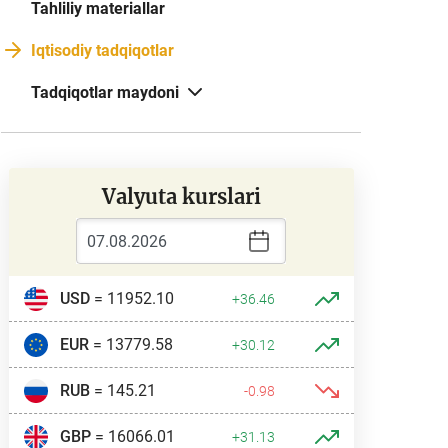
Tahliliy materiallar
Iqtisodiy tadqiqotlar
Tadqiqotlar maydoni
Valyuta kurslari
USD
= 11952.10
+36.46
EUR
= 13779.58
+30.12
RUB
= 145.21
-0.98
GBP
= 16066.01
+31.13