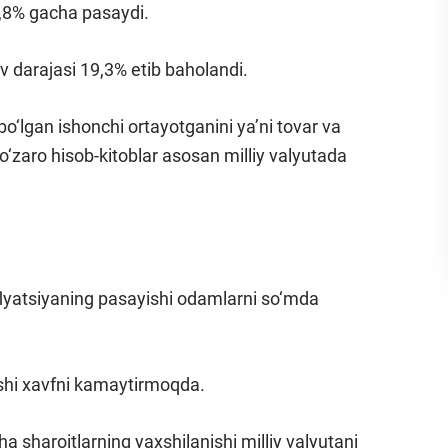
17,8% gacha pasaydi.
uv darajasi 19,3% etib baholandi.
bo‘lgan ishonchi ortayotganini ya’ni tovar va
 o‘zaro hisob-kitoblar asosan milliy valyutada
nflyatsiyaning pasayishi odamlarni so‘mda
ishi xavfni kamaytirmoqda.
a sharoitlarning yaxshilanishi milliy valyutani