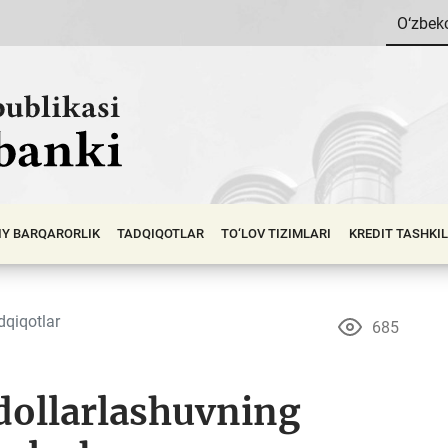
O‘zbek
IY BАRQАRОRLIK
TADQIQOTLAR
TO‘LOV TIZIMLARI
KREDIT TASHKI
dqiqotlar
685
dollarlashuvning