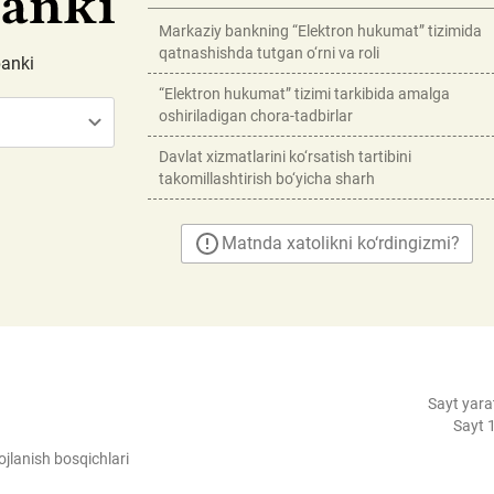
Markaziy bankning “Elektron hukumat” tizimida
qatnashishda tutgan o‘rni va roli
banki
“Elektron hukumat” tizimi tarkibida amalga
oshiriladigan chora-tadbirlar
Davlat xizmatlarini ko‘rsatish tartibini
takomillashtirish bo‘yicha sharh
Matnda xatolikni ko‘rdingizmi?
Sayt yara
Sayt 1
vojlanish bosqichlari