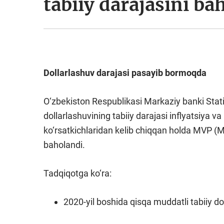
tabiiy darajasini ba
Dollarlashuv darajasi pasayib bormoqda
O‘zbekiston Respublikasi Markaziy banki Stat
dollarlashuvining tabiiy darajasi inflyatsiya v
ko‘rsatkichlaridan kelib chiqqan holda MVP (
baholandi.
Tadqiqotga ko‘ra:
2020-yil boshida qisqa muddatli tabiiy do