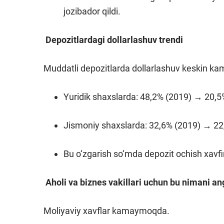
jozibador qildi.
Depozitlardagi dollarlashuv trendi
Muddatli depozitlarda dollarlashuv keskin k
Yuridik shaxslarda: 48,2% (2019) → 20,5%
Jismoniy shaxslarda: 32,6% (2019) → 22,
Bu o‘zgarish so‘mda depozit ochish xavfi
Aholi va biznes vakillari uchun bu nimani an
Moliyaviy xavflar kamaymoqda.