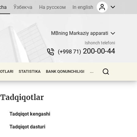
cha
Ўзбекча
На русском
In english
MBning Markaziy apparati
Ishonch telefoni
200-00-44
(+998 71)
LOTLARI
STATISTIKA
BANK QONUNCHILIGI
...
Tadqiqotlar
Tadqiqot kengashi
Tadqiqot dasturi