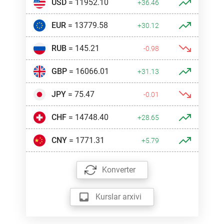
USD
= 11952.10
+36.46
EUR
= 13779.58
+30.12
RUB
= 145.21
-0.98
GBP
= 16066.01
+31.13
JPY
= 75.47
-0.01
CHF
= 14748.40
+28.65
CNY
= 1771.31
+5.79
Konverter
Kurslar arxivi