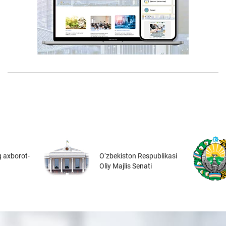
 axborot-
O‘zbekiston Respublikasi
Oliy Majlis Senati