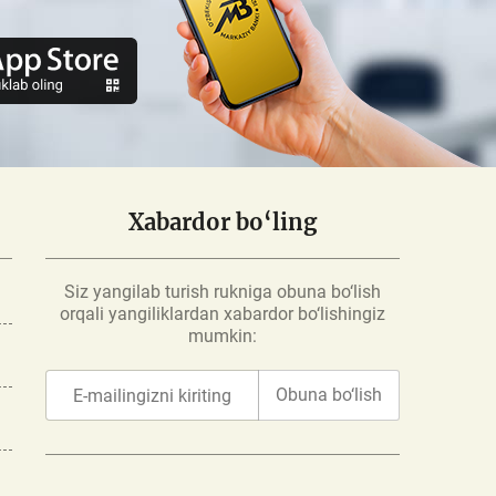
Xabardor bo‘ling
Siz yangilab turish rukniga obuna bo‘lish
orqali yangiliklardan xabardor bo‘lishingiz
mumkin:
Obuna bo‘lish