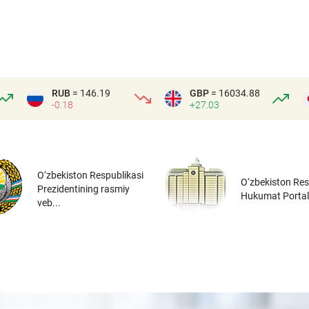
RUB
= 146.19
GBP
= 16034.88
-0.18
+27.03
O‘zbekiston Respublikasi
O‘zbekiston Res
Prezidentining rasmiy
Hukumat Portal
veb...