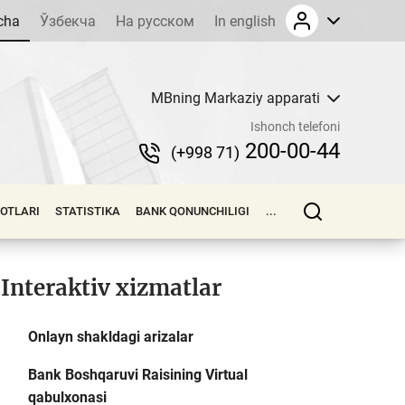
cha
Ўзбекча
На русском
In english
MBning Markaziy apparati
Ishonch telefoni
200-00-44
(+998 71)
LOTLARI
STATISTIKA
BANK QONUNCHILIGI
...
Interaktiv xizmatlar
Onlayn shakldagi arizalar
Bank Boshqaruvi Raisining Virtual
qabulxonasi