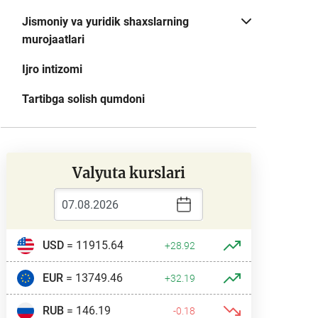
Jismoniy va yuridik shaxslarning
murojaatlari
Ijro intizomi
Tartibga solish qumdoni
Valyuta kurslari
USD
= 11915.64
+28.92
EUR
= 13749.46
+32.19
RUB
= 146.19
-0.18