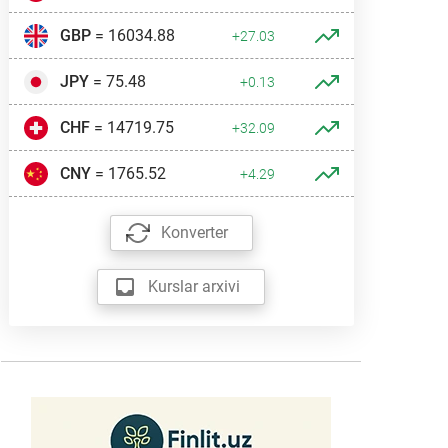
GBP
= 16034.88
+27.03
JPY
= 75.48
+0.13
CHF
= 14719.75
+32.09
CNY
= 1765.52
+4.29
Konverter
Kurslar arxivi