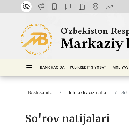
BANK HAQIDA
PUL-KREDIT SIYOSATI
MOLIYAV
Bosh sahifa
Interaktiv xizmatlar
So‘
So'rov natijalari