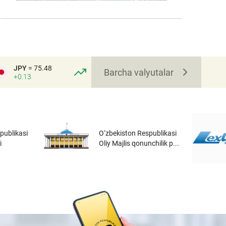
JPY
= 75.48
Barcha valyutalar
+0.13
publikasi
O‘zbekiston Respublikasi
i
Oliy Majlis qonunchilik p...