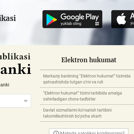
ikasi
Elektron hukumat
Markaziy bankning “Elektron hukumat” tizimida
qatnashishda tutgan o‘rni va roli
banki
“Elektron hukumat” tizimi tarkibida amalga
oshiriladigan chora-tadbirlar
Davlat xizmatlarini ko‘rsatish tartibini
takomillashtirish bo‘yicha sharh
Matnda xatolikni ko‘rdingizmi?