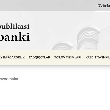
O‘zbek
IY BАRQАRОRLIK
TADQIQOTLAR
TO‘LOV TIZIMLARI
KREDIT TASHKI
rovnomalar