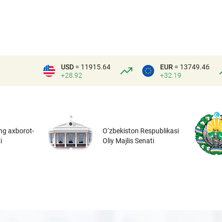
USD
= 11915.64
EUR
= 13749.46
+28.92
+32.19
ng axborot-
O‘zbekiston Respublikasi
i
Oliy Majlis Senati