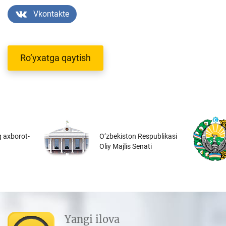
Vkontakte
Ro‘yxatga qaytish
 axborot-
O‘zbekiston Respublikasi
Oliy Majlis Senati
Yangi ilova