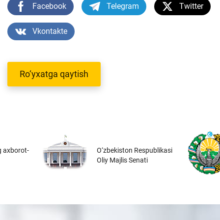
Facebook
Telegram
Twitter
Vkontakte
Ro‘yxatga qaytish
 axborot-
O‘zbekiston Respublikasi
Oliy Majlis Senati