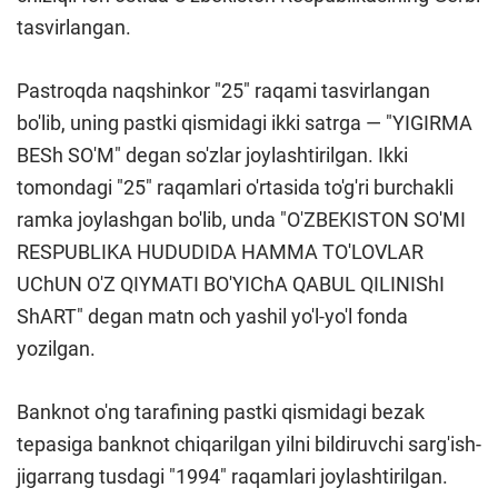
tasvirlangan.
Pastroqda naqshinkor "25" raqami tasvirlangan
bo'lib, uning pastki qismidagi ikki satrga — "YIGIRMA
BESh SO'M" degan so'zlar joylashtirilgan. Ikki
tomondagi "25" raqamlari o'rtasida to'g'ri burchakli
ramka joylashgan bo'lib, unda "O'ZBEKISTON SO'MI
RESPUBLIKA HUDUDIDA HAMMA TO'LOVLAR
UChUN O'Z QIYMATI BO'YIChA QABUL QILINIShI
ShART" degan matn och yashil yo'l-yo'l fonda
yozilgan.
Banknot o'ng tarafining pastki qismidagi bezak
tepasiga banknot chiqarilgan yilni bildiruvchi sarg'ish-
jigarrang tusdagi "1994" raqamlari joylashtirilgan.