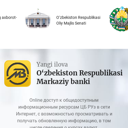
 axborot-
O‘zbekiston Respublikasi
Oliy Majlis Senati
Yangi ilova
O‘zbekiston Respublikasi
Markaziy banki
Online доступ к общедоступным
информационным ресурсам ЦБ РУз в сети
Интернет, с возможностью просматривать и
получать обновленную информацию, в том
числе сведения о курсах валют.