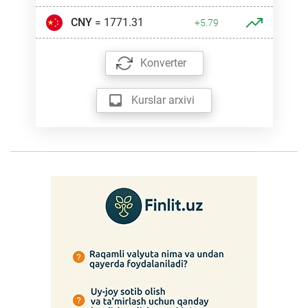
CNY
= 1771.31
+5.79
Konverter
Kurslar arxivi