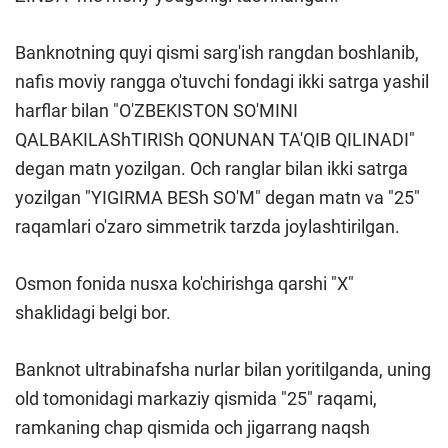
Banknotning quyi qismi sarg'ish rangdan boshlanib,
nafis moviy rangga o'tuvchi fondagi ikki satrga yashil
harflar bilan "O'ZBEKISTON SO'MINI
QALBAKILAShTIRISh QONUNAN TA'QIB QILINADI"
degan matn yozilgan. Och ranglar bilan ikki satrga
yozilgan "YIGIRMA BESh SO'M" degan matn va "25"
raqamlari o'zaro simmetrik tarzda joylashtirilgan.
Osmon fonida nusxa ko'chirishga qarshi "X"
shaklidagi belgi bor.
Banknot ultrabinafsha nurlar bilan yoritilganda, uning
old tomonidagi markaziy qismida "25" raqami,
ramkaning chap qismida och jigarrang naqsh