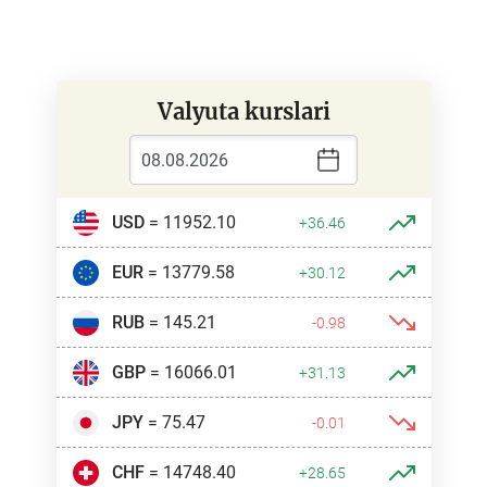
Valyuta kurslari
USD
= 11952.10
+36.46
EUR
= 13779.58
+30.12
RUB
= 145.21
-0.98
GBP
= 16066.01
+31.13
JPY
= 75.47
-0.01
CHF
= 14748.40
+28.65