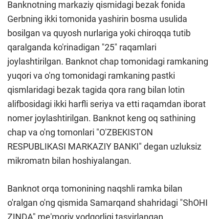
Banknotning markaziy qismidagi bezak fonida
Gerbning ikki tomonida yashirin bosma usulida
bosilgan va quyosh nurlariga yoki chiroqqa tutib
qaralganda ko'rinadigan "25" raqamlari
joylashtirilgan. Banknot chap tomonidagi ramkaning
yuqori va o'ng tomonidagi ramkaning pastki
qismlaridagi bezak tagida qora rang bilan lotin
alifbosidagi ikki harfli seriya va etti raqamdan iborat
nomer joylashtirilgan. Banknot keng oq sathining
chap va o'ng tomonlari "O'ZBEKISTON
RESPUBLIKASI MARKAZIY BANKI" degan uzluksiz
mikromatn bilan hoshiyalangan.
Banknot orqa tomonining naqshli ramka bilan
o'ralgan o'ng qismida Samarqand shahridagi "ShOHI
ZINDA" me'moriy yodgorligi tasvirlangan.