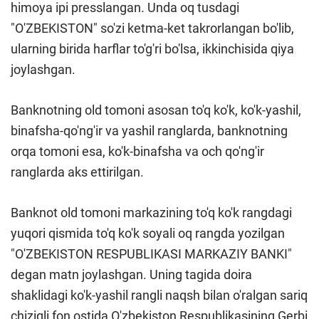
himoya ipi presslangan. Unda oq tusdagi
"O'ZBEKISTON" so'zi ketma-ket takrorlangan bo'lib,
ularning birida harflar to'g'ri bo'lsa, ikkinchisida qiya
joylashgan.
Banknotning old tomoni asosan to'q ko'k, ko'k-yashil,
binafsha-qo'ng'ir va yashil ranglarda, banknotning
orqa tomoni esa, ko'k-binafsha va och qo'ng'ir
ranglarda aks ettirilgan.
Banknot old tomoni markazining to'q ko'k rangdagi
yuqori qismida to'q ko'k soyali oq rangda yozilgan
"O'ZBEKISTON RESPUBLIKASI MARKAZIY BANKI"
degan matn joylashgan. Uning tagida doira
shaklidagi ko'k-yashil rangli naqsh bilan o'ralgan sariq
chiziqli fon ostida O'zbekiston Respublikasining Gerbi