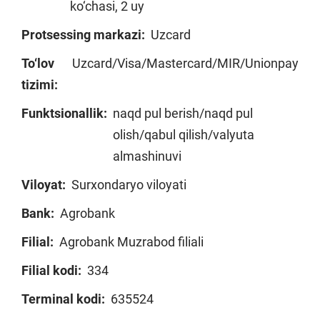
ko‘chasi, 2 uy
Protsessing markazi:
Uzcard
To‘lov
Uzcard/Visa/Mastercard/MIR/Unionpay
tizimi:
Funktsionallik:
naqd pul berish/naqd pul
olish/qabul qilish/valyuta
almashinuvi
Viloyat:
Surxondaryo viloyati
Bank:
Agrobank
Filial:
Agrobank Muzrabod filiali
Filial kodi:
334
Terminal kodi:
635524