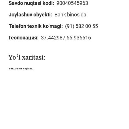
Savdo nuqtasi kodi:
90040545963
Joylashuv obyekti:
Bank binosida
Telefon texnik ko‘magi:
(91) 582 00 55
Геолокация:
37.442987,66.936616
Yo‘l xaritasi:
загрузка карты...