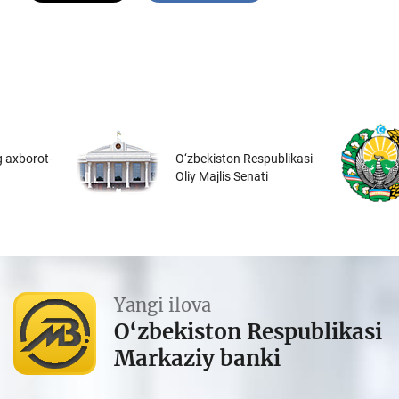
 axborot-
O‘zbekiston Respublikasi
Oliy Majlis Senati
Yangi ilova
O‘zbekiston Respublikasi
Markaziy banki