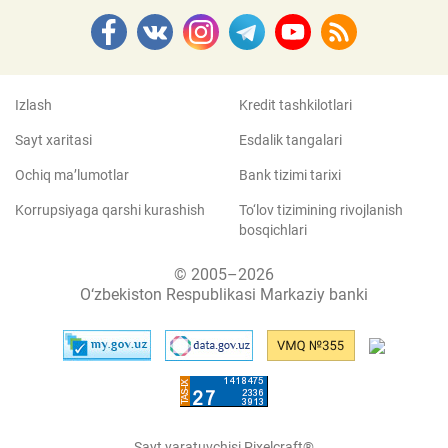
Izlash
Kredit tashkilotlari
Sayt xaritasi
Esdalik tangalari
Ochiq ma’lumotlar
Bank tizimi tarixi
Korrupsiyaga qarshi kurashish
To‘lov tizimining rivojlanish
bosqichlari
© 2005–2026
O‘zbekiston Respublikasi Markaziy banki
Sayt yaratuvchisi Pixelcraft®