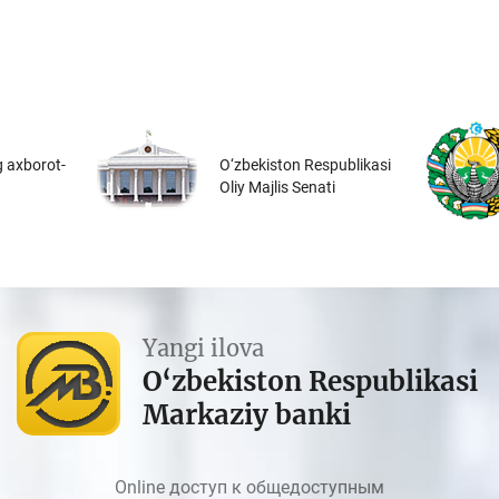
 axborot-
O‘zbekiston Respublikasi
Oliy Majlis Senati
Yangi ilova
O‘zbekiston Respublikasi
Markaziy banki
Online доступ к общедоступным