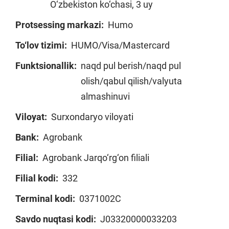
O‘zbekiston ko‘chasi, 3 uy
Protsessing markazi:
Humo
To‘lov tizimi:
HUMO/Visa/Mastercard
Funktsionallik:
naqd pul berish/naqd pul
olish/qabul qilish/valyuta
almashinuvi
Viloyat:
Surxondaryo viloyati
Bank:
Agrobank
Filial:
Agrobank Jarqo‘rg‘on filiali
Filial kodi:
332
Terminal kodi:
0371002C
Savdo nuqtasi kodi:
J03320000033203