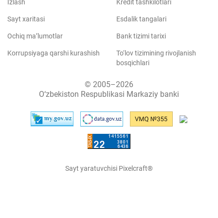
Izlash
Kredit tashkilotlari
Sayt xaritasi
Esdalik tangalari
Ochiq ma’lumotlar
Bank tizimi tarixi
Korrupsiyaga qarshi kurashish
To‘lov tizimining rivojlanish
bosqichlari
© 2005–2026
O‘zbekiston Respublikasi Markaziy banki
Sayt yaratuvchisi Pixelcraft®
Sayt 1C-Bitriksda ishlaydi