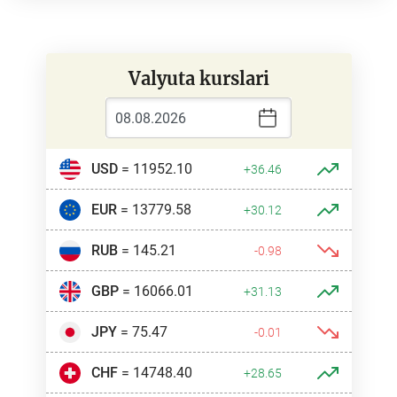
Valyuta kurslari
USD
= 11952.10
+36.46
EUR
= 13779.58
+30.12
RUB
= 145.21
-0.98
GBP
= 16066.01
+31.13
JPY
= 75.47
-0.01
CHF
= 14748.40
+28.65