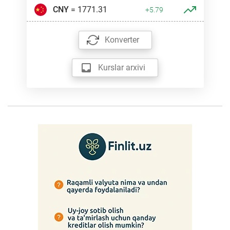
CNY
= 1771.31
+5.79
Konverter
Kurslar arxivi