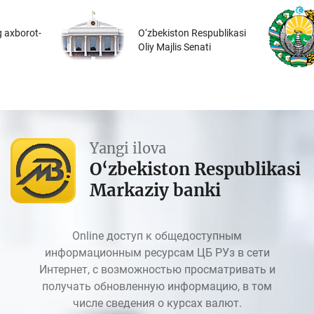
 axborot-
O‘zbekiston Respublikasi
Oliy Majlis Senati
Yangi ilova
O‘zbekiston Respublikasi
Markaziy banki
Online доступ к общедоступным
информационным ресурсам ЦБ РУз в сети
Интернет, с возможностью просматривать и
получать обновленную информацию, в том
числе сведения о курсах валют.