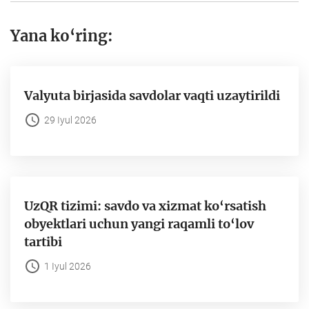
Yana ko‘ring:
Valyuta birjasida savdolar vaqti uzaytirildi
29 Iyul 2026
UzQR tizimi: savdo va xizmat ko‘rsatish
obyektlari uchun yangi raqamli to‘lov
tartibi
1 Iyul 2026