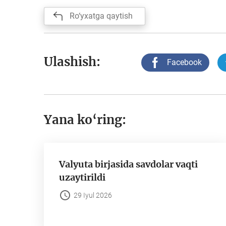
Ro‘yxatga qaytish
Ulashish:
Facebook
Yana ko‘ring:
Valyuta birjasida savdolar vaqti
uzaytirildi
29 Iyul 2026