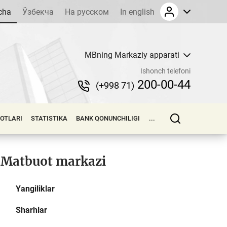
cha
Ўзбекча
На русском
In english
MBning Markaziy apparati
Ishonch telefoni
200-00-44
(+998 71)
LOTLARI
STATISTIKA
BANK QONUNCHILIGI
...
Matbuot markazi
Yangiliklar
Sharhlar