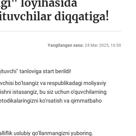
gi" loyihasida
ituvchilar diqqatiga!
Yangilangan sana:
24 Mar 2025, 16:50
tuvchi" tanloviga start berildi!
tuvchisi bo‘lsangiz va respublikadagi moliyaviy
ishni istasangiz, bu siz uchun o‘quvchilarning
etodikalaringizni ko‘rsatish va qimmatbaho
liflik uslubiy qo‘llanmangizni yuboring.