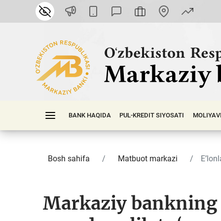
BANK HAQIDA
PUL-KREDIT SIYOSATI
MOLIYAV
Bosh sahifa
Matbuot markazi
E’lonl
Markaziy bankning