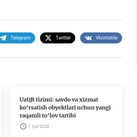
Telegram
Twitter
Vkontakte
UzQR tizimi: savdo va xizmat
ko‘rsatish obyektlari uchun yangi
raqamli to‘lov tartibi
1 Iyul 2026