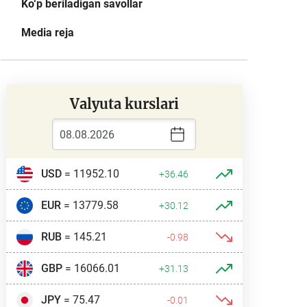
Ko‘p beriladigan savollar
Media reja
Valyuta kurslari
USD
= 11952.10
+36.46
EUR
= 13779.58
+30.12
RUB
= 145.21
-0.98
GBP
= 16066.01
+31.13
JPY
= 75.47
-0.01