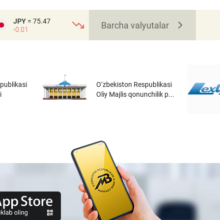
JPY
= 75.47
Barcha valyutalar
-0.01
publikasi
O‘zbekiston Respublikasi
i
Oliy Majlis qonunchilik p...