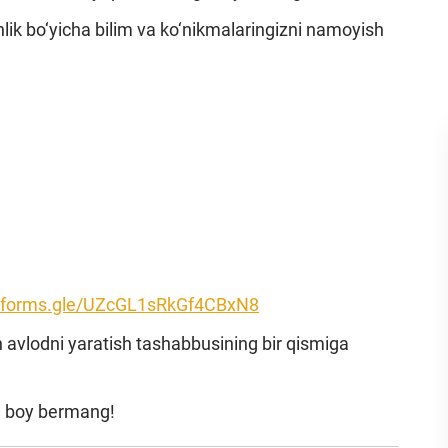
lik bo‘yicha bilim va ko‘nikmalaringizni namoyish
//forms.gle/UZcGL1sRkGf4CBxN8
 avlodni yaratish tashabbusining bir qismiga
an boy bermang!