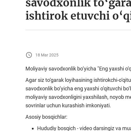
savodxonlik to‘gara
ishtirok etuvchi o‘q
18 Mar 2025
Moliyaviy savodxonlik bo‘yicha "Eng yaxshi o‘qi
Agar siz to‘garak loyihasining ishtirokchi-o‘qi
savodxonlik bo‘yicha eng yaxshi o‘qituvchi bo‘l
moliyaviy savodxonligini yaxshilash, noyob m
sovrinlar uchun kurashish imkoniyati.
Asosiy bosqichlar:
Hududiy bosqich - video darsingiz va mual