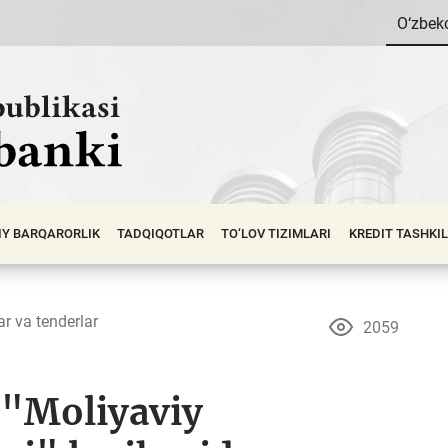
O‘zbek
IY BАRQАRОRLIK
TADQIQOTLAR
TO‘LOV TIZIMLARI
KREDIT TASHKI
ar va tenderlar
2059
 "Moliyaviy