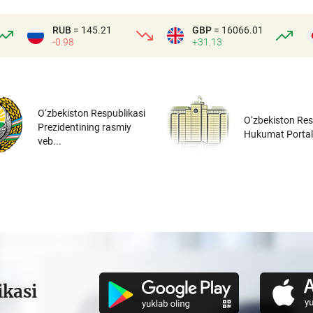
RUB
= 145.21
GBP
= 16066.01
-0.98
+31.13
O‘zbekiston Respublikasi
O‘zbekiston Res
Prezidentining rasmiy
Hukumat Portal
veb...
ikasi