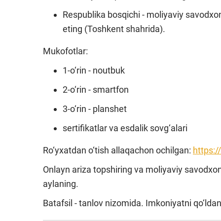
Respublika bosqichi - moliyaviy savodxon
eting (Toshkent shahrida).
Mukofotlar:
1-o‘rin - noutbuk
2-o‘rin - smartfon
3-o‘rin - planshet
sertifikatlar va esdalik sovg‘alari
Ro‘yxatdan o‘tish allaqachon ochilgan:
https:
Onlayn ariza topshiring va moliyaviy savodxon
aylaning.
Batafsil - tanlov nizomida. Imkoniyatni qo‘ld