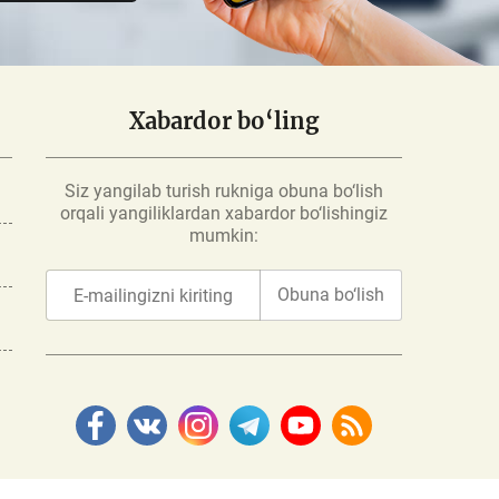
Xabardor bo‘ling
Siz yangilab turish rukniga obuna bo‘lish
orqali yangiliklardan xabardor bo‘lishingiz
mumkin:
Obuna bo‘lish