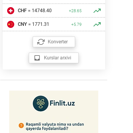
CHF
= 14748.40
+28.65
CNY
= 1771.31
+5.79
Konverter
Kurslar arxivi