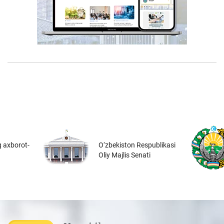
 axborot-
O‘zbekiston Respublikasi
Oliy Majlis Senati