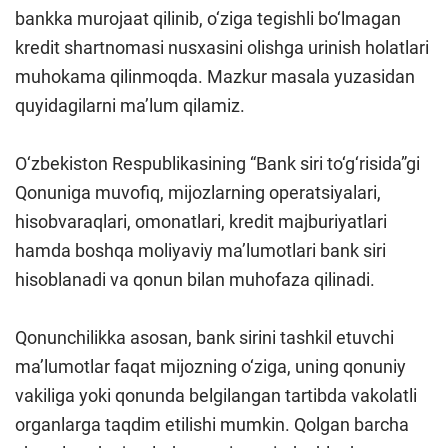
bankka murojaat qilinib, o‘ziga tegishli bo‘lmagan
kredit shartnomasi nusxasini olishga urinish holatlari
muhokama qilinmoqda. Mazkur masala yuzasidan
quyidagilarni ma’lum qilamiz.
O‘zbekiston Respublikasining “Bank siri to‘g‘risida”gi
Qonuniga muvofiq, mijozlarning operatsiyalari,
hisobvaraqlari, omonatlari, kredit majburiyatlari
hamda boshqa moliyaviy ma’lumotlari bank siri
hisoblanadi va qonun bilan muhofaza qilinadi.
Qonunchilikka asosan, bank sirini tashkil etuvchi
ma’lumotlar faqat mijozning o‘ziga, uning qonuniy
vakiliga yoki qonunda belgilangan tartibda vakolatli
organlarga taqdim etilishi mumkin. Qolgan barcha