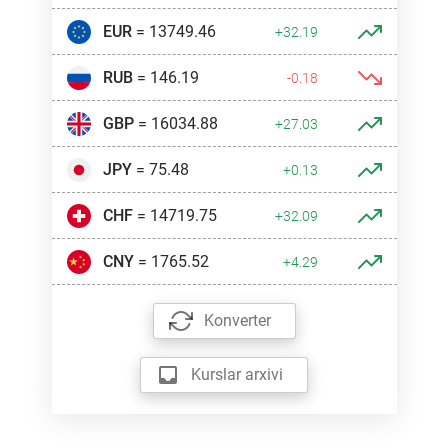
EUR
= 13749.46
+32.19
RUB
= 146.19
-0.18
GBP
= 16034.88
+27.03
JPY
= 75.48
+0.13
CHF
= 14719.75
+32.09
CNY
= 1765.52
+4.29
Konverter
Kurslar arxivi