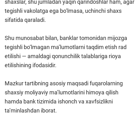
shaxslar, shu jumladan yaqin qarindoshlar ham, agar
tegishli vakolatga ega bo‘lmasa, uchinchi shaxs
sifatida qaraladi.
Shu munosabat bilan, banklar tomonidan mijozga
tegishli bo‘lmagan ma’lumotlarni taqdim etish rad
etilishi — amaldagi qonunchilik talablariga rioya
etilishining ifodasidir.
Mazkur tartibning asosiy maqsadi fuqarolarning
shaxsiy moliyaviy ma’lumotlarini himoya qilish
hamda bank tizimida ishonch va xavfsizlikni
ta’minlashdan iborat.