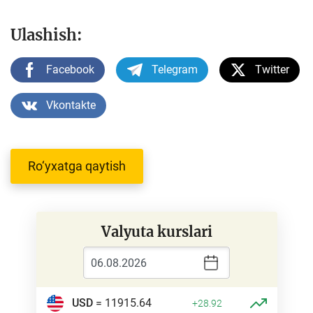
Ulashish:
Facebook
Telegram
Twitter
Vkontakte
Ro‘yxatga qaytish
Valyuta kurslari
USD
= 11915.64
+28.92