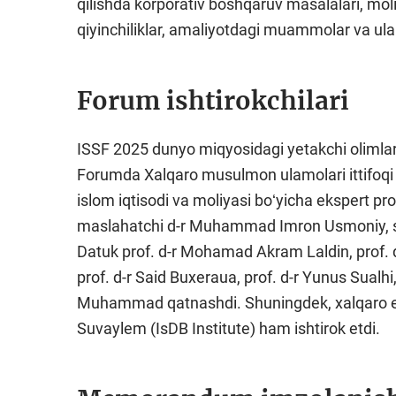
qilishda korporativ boshqaruv masalalari, mol
qiyinchiliklar, amaliyotdagi muammolar va ul
Forum ishtirokchilari
ISSF 2025 dunyo miqyosidagi yetakchi olimlar, 
Forumda Xalqaro musulmon ulamolari ittifoqi pr
islom iqtisodi va moliyasi boʻyicha ekspert pro
maslahatchi d-r Muhammad Imron Usmoniy, sh
Datuk prof. d-r Mohamad Akram Laldin, prof. 
prof. d-r Said Buxeraua, prof. d-r Yunus Sualhi
Muhammad qatnashdi. Shuningdek, xalqaro eks
Suvaylem (IsDB Institute) ham ishtirok etdi.