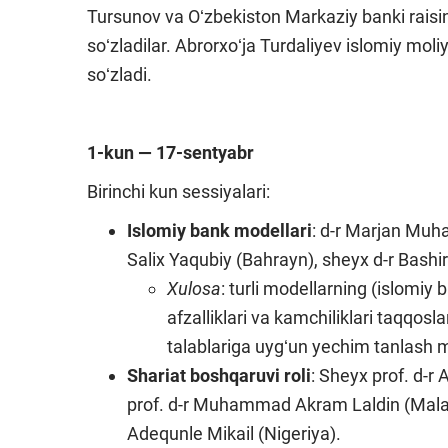
Tursunov va Oʻzbekiston Markaziy banki raisin
soʻzladilar. Abrorxoʻja Turdaliyev islomiy mol
soʻzladi.
1-kun — 17-sentyabr
Birinchi kun sessiyalari:
Islomiy bank modellari
: d-r Marjan Mu
Salix Yaqubiy (Bahrayn), sheyx d-r Bashir
Xulosa
: turli modellarning (islomiy 
afzalliklari va kamchiliklari taqqos
talablariga uygʻun yechim tanlash m
Shariat boshqaruvi roli
: Sheyx prof. d-r
prof. d-r Muhammad Akram Laldin (Malayz
Adequnle Mikail (Nigeriya).