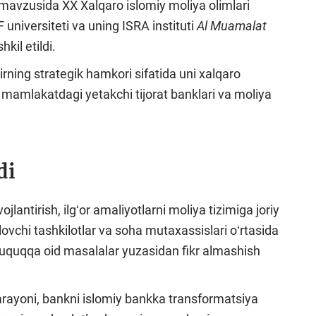
” mavzusida XX Xalqaro islomiy moliya olimlari
 universiteti va uning ISRA instituti
Al Muamalat
kil etildi.
rning strategik hamkori sifatida uni xalqaro
, mamlakatdagi yetakchi tijorat banklari va moliya
di
lantirish, ilgʻor amaliyotlarni moliya tizimiga joriy
gilovchi tashkilotlar va soha mutaxassislari oʻrtasida
quqqa oid masalalar yuzasidan fikr almashish
jarayoni, bankni islomiy bankka transformatsiya