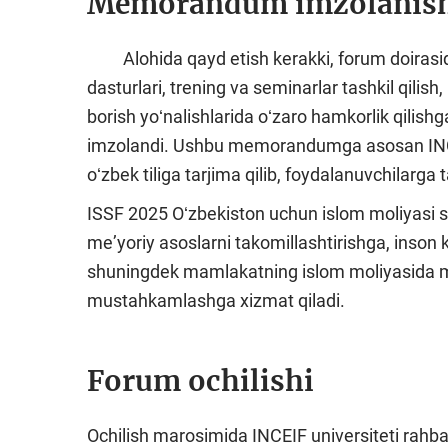
Memorandum imzolanis
Alohida qayd etish kerakki, forum doirasida
dasturlari, trening va seminarlar tashkil qilis
borish yoʻnalishlarida oʻzaro hamkorlik qil
imzolandi. Ushbu memorandumga asosan INCEIF
oʻzbek tiliga tarjima qilib, foydalanuvchilarga t
ISSF 2025 Oʻzbekiston uchun islom moliyasi s
meʼyoriy asoslarni takomillashtirishga, inson ka
shuningdek mamlakatning islom moliyasida m
mustahkamlashga xizmat qiladi.
Forum ochilishi
Ochilish marosimida INCEIF universiteti rahba