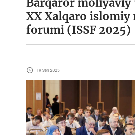
Barqaror moliyaviy 
XX Xalqaro islomiy 
forumi (ISSF 2025)
19 Sen 2025