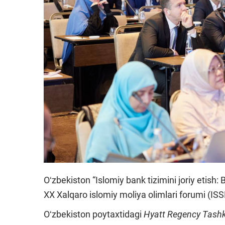
Oʻzbekiston “Islomiy bank tizimini joriy etish:
XX Xalqaro islomiy moliya olimlari forumi (ISS
Oʻzbekiston poytaxtidagi
Hyatt Regency Tash