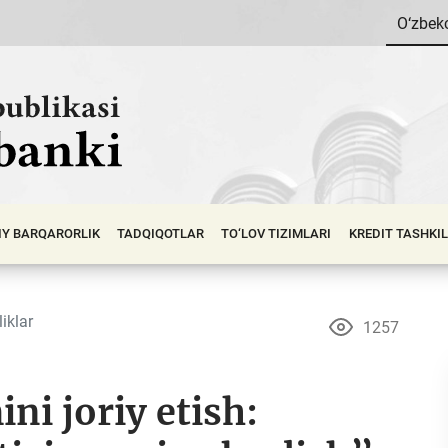
O‘zbek
IY BАRQАRОRLIK
TADQIQOTLAR
TO‘LOV TIZIMLARI
KREDIT TASHKI
iklar
1257
ni joriy etish: