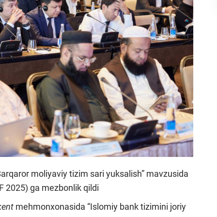
 Barqaror moliyaviy tizim sari yuksalish” mavzusida
F 2025) ga mezbonlik qildi
kent
mehmonxonasida “Islomiy bank tizimini joriy