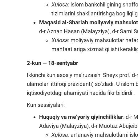
Xulosa
: islom bankchiligining shaffo
tizimlarini shakllantirishga bogʻliqlig
Maqasid al-Shariah moliyaviy mahsulot
d-r Aznan Hasan (Malayziya), d-r Sami S
Xulosa
: moliyaviy mahsulotlar nafaq
manfaatlariga xizmat qilishi keraklig
2-kun — 18-sentyabr
Ikkinchi kun asosiy maʼruzasini Sheyx prof. d
ulamolari ittifoqi prezidenti) soʻzladi. U islom
iqtisodiyotdagi ahamiyati haqida fikr bildirdi .
Kun sessiyalari:
Huquqiy va meʼyoriy qiyinchiliklar
: d-r 
Adaviya (Malayziya), d-r Muotaz Abujeib 
Xulosa
: anʼanaviy mahsulotlarni isl