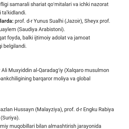
fligi samarali shariat qoʻmitalari va ichki nazorat
i taʼkidlandi.
larda:
prof. d-r Yunus Sualhi (Jazoir), Sheyx prof.
uaylem (Saudiya Arabistoni).
at foyda, balki ijtimoiy adolat va jamoat
i belgilandi.
-r Ali Muxyiddin al-Qaradagʻiy (Xalqaro musulmon
 bankchiligining barqaror moliya va global
Mazlan Hussayn (Malayziya), prof. d-r Engku Rabiya
(Suriya).
omiy muqobillari bilan almashtirish jarayonida