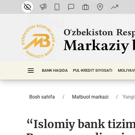
BANK HAQIDA
PUL-KREDIT SIYOSATI
MOLIYAV
Bosh sahifa
Matbuot markazi
Yangil
“Islomiy bank tizimi