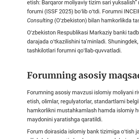
etish: Barqaror moliyaviy tizim sari yuksalish
forumi (ISSF 2025) boʻlib oʻtdi. Forumni INCEIF
Consulting
(Oʻzbekiston) bilan hamkorlikda tash
Oʻzbekiston Respublikasi Markaziy banki tadbi
darajada oʻtkazilishini taʼminladi. Shuningdek
tashkilotlari forumni qoʻllab-quvvatladi.
Forumning asosiy maqsa
Forumning asosiy mavzusi islomiy moliyani rivoj
etish, olimlar, regulyatorlar, standartlarni bel
hamkorlikni mustahkamlash hamda islomiy hu
maydonini yaratishga qaratildi.
Forum doirasida islomiy bank tizimiga oʻtish 