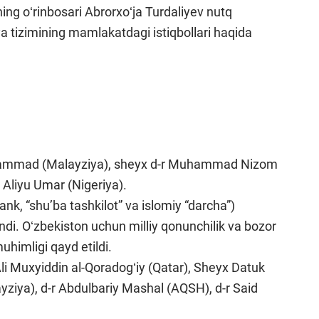
ing oʻrinbosari Abrorxoʻja Turdaliyev nutq
iya tizimining mamlakatdagi istiqbollari haqida
hammad (Malayziya), sheyx d-r Muhammad Nizom
 Aliyu Umar (Nigeriya).
bank, “shuʼba tashkilot” va islomiy “darcha”)
landi. Oʻzbekiston uchun milliy qonunchilik va bozor
uhimligi qayd etildi.
 Ali Muxyiddin al-Qoradogʻiy (Qatar), Sheyx Datuk
iya), d-r Abdulbariy Mashal (AQSH), d-r Said