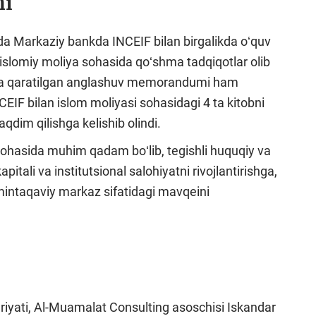
hi
 Markaziy bankda INCEIF bilan birgalikda oʻquv
h, islomiy moliya sohasida qoʻshma tadqiqotlar olib
ishga qaratilgan anglashuv memorandumi ham
 bilan islom moliyasi sohasidagi 4 ta kitobni
aqdim qilishga kelishib olindi.
ohasida muhim qadam boʻlib, tegishli huquqiy va
pitali va institutsional salohiyatni rivojlantirishga,
intaqaviy markaz sifatidagi mavqeini
riyati, Al-Muamalat Consulting asoschisi Iskandar