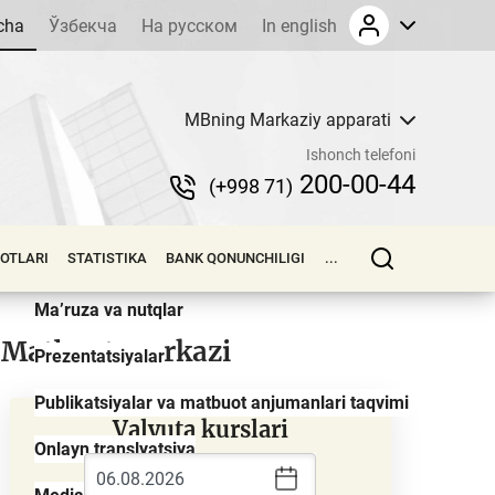
cha
Ўзбекча
На русском
In english
MBning Markaziy apparati
Yangiliklar
Ishonch telefoni
Sharhlar
200-00-44
(+998 71)
Press-relizlar
LOTLARI
STATISTIKA
BANK QONUNCHILIGI
...
E’lonlar va tenderlar
Ma’ruza va nutqlar
Matbuot markazi
Prezentatsiyalar
Publikatsiyalar va matbuot anjumanlari taqvimi
Valyuta kurslari
Onlayn translyatsiya