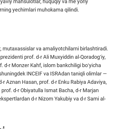
iyaviy mahsulotlar, huquqiy va meʼyoriy
arning yechimlari muhokama qilindi.
mutaxassislar va amaliyotchilarni birlashtiradi.
ezidenti prof. d-r Ali Muxyiddin al-Qoradogʻiy,
f. d-r Monzer Kahf, islom bankchiligi boʻyicha
uningdek INCEIF va ISRAdan taniqli olimlar —
d-r Aznan Hasan, prof. d-r Enku Rabiya Adaviya,
, prof. d-r Obiyatulla Ismat Bacha, d-r Marjan
pertlardan d-r Nizom Yakubiy va d-r Sami al-