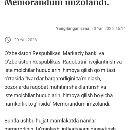
Memorandum imzolandi.
Yangilangan sana:
20 Yan 2026, 16:14
20 Yan 2026
Oʻzbekiston Respublikasi Markaziy banki va
O‘zbekiston Respublikasi Raqobatni rivojlantirish va
iste’molchilar huquqlarini himoya qilish qo‘mitasi
o‘rtasida “Narxlar barqarorligini ta’minlash,
bozorlarda raqobat muhitini shakllantirish va
iste’molchilar huquqlarini himoya qilish bo‘yicha
hamkorlik to‘g‘risida” Memorandum imzolandi.
Bunda ushbu hujjat mamlakatda narxlar
barqarorligini ta’minlash, inflyatsiyani pasaytirish