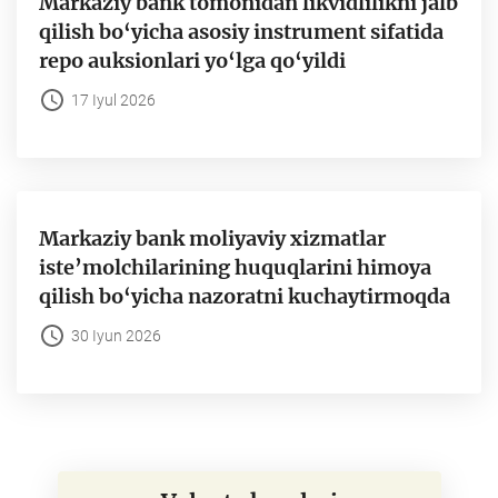
Markaziy bank tomonidan likvidlilikni jalb
qilish bo‘yicha asosiy instrument sifatida
repo auksionlari yo‘lga qo‘yildi
17 Iyul 2026
Markaziy bank moliyaviy xizmatlar
iste’molchilarining huquqlarini himoya
qilish bo‘yicha nazoratni kuchaytirmoqda
30 Iyun 2026