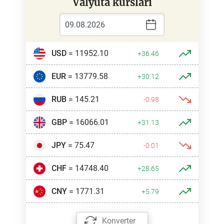
Valyuta kurslari
USD
= 11952.10
+36.46
EUR
= 13779.58
+30.12
RUB
= 145.21
-0.98
GBP
= 16066.01
+31.13
JPY
= 75.47
-0.01
CHF
= 14748.40
+28.65
CNY
= 1771.31
+5.79
Konverter