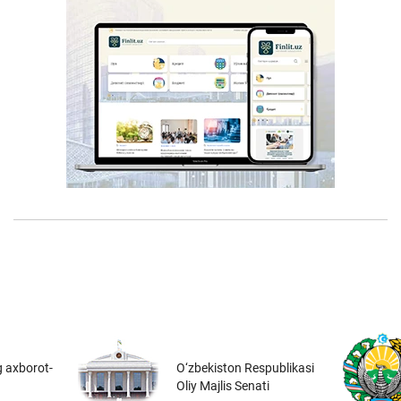
 axborot-
O‘zbekiston Respublikasi
Oliy Majlis Senati