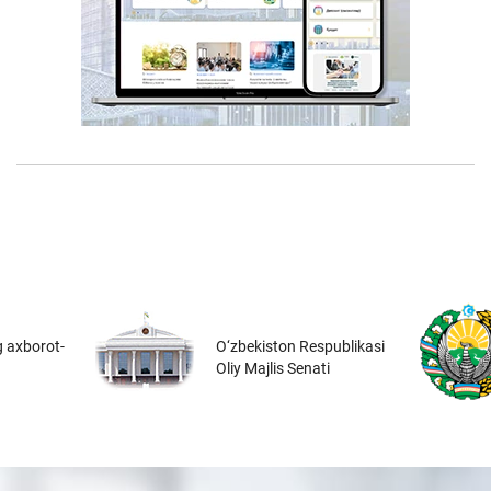
 axborot-
O‘zbekiston Respublikasi
Oliy Majlis Senati