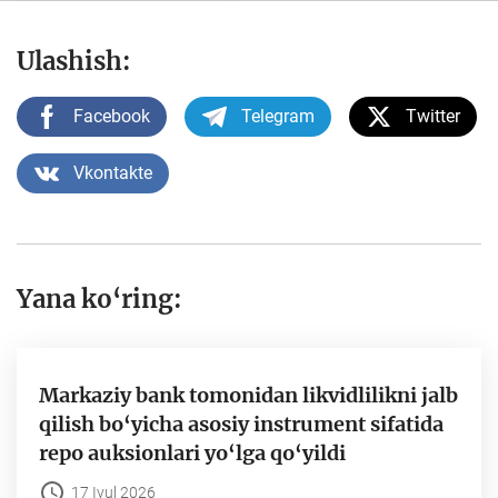
Ulashish:
Facebook
Telegram
Twitter
Vkontakte
Yana ko‘ring:
Markaziy bank tomonidan likvidlilikni jalb
qilish bo‘yicha asosiy instrument sifatida
repo auksionlari yo‘lga qo‘yildi
17 Iyul 2026