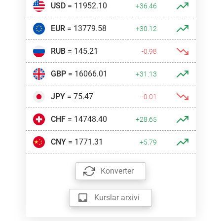
USD
= 11952.10
+36.46
EUR
= 13779.58
+30.12
RUB
= 145.21
-0.98
GBP
= 16066.01
+31.13
JPY
= 75.47
-0.01
CHF
= 14748.40
+28.65
CNY
= 1771.31
+5.79
Konverter
Kurslar arxivi