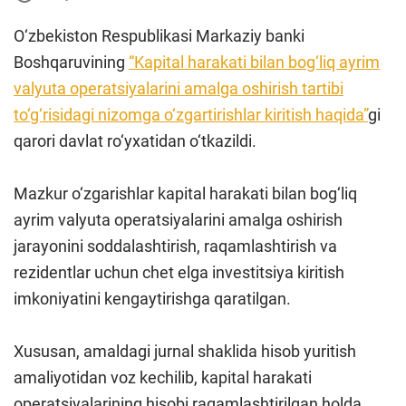
O‘zbekiston Respublikasi Markaziy banki
Boshqaruvining
“Kapital harakati bilan bog‘liq ayrim
valyuta operatsiyalarini amalga oshirish tartibi
to‘g‘risidagi nizomga o‘zgartirishlar kiritish haqida”
gi
qarori davlat ro‘yxatidan o‘tkazildi.
Mazkur o‘zgarishlar kapital harakati bilan bog‘liq
ayrim valyuta operatsiyalarini amalga oshirish
jarayonini soddalashtirish, raqamlashtirish va
rezidentlar uchun chet elga investitsiya kiritish
imkoniyatini kengaytirishga qaratilgan.
Xususan, amaldagi jurnal shaklida hisob yuritish
amaliyotidan voz kechilib, kapital harakati
operatsiyalarining hisobi raqamlashtirilgan holda