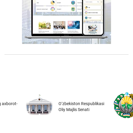
 axborot-
O‘zbekiston Respublikasi
Oliy Majlis Senati