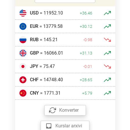
USD
= 11952.10
+36.46
EUR
= 13779.58
+30.12
RUB
= 145.21
-0.98
GBP
= 16066.01
+31.13
JPY
= 75.47
-0.01
CHF
= 14748.40
+28.65
CNY
= 1771.31
+5.79
Konverter
Kurslar arxivi