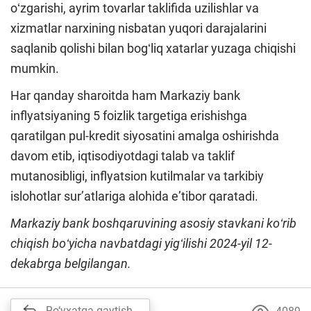
oʻzgarishi, ayrim tovarlar taklifida uzilishlar va
xizmatlar narxining nisbatan yuqori darajalarini
saqlanib qolishi bilan bogʻliq xatarlar yuzaga chiqishi
mumkin.
Har qanday sharoitda ham Markaziy bank
inflyatsiyaning 5 foizlik targetiga erishishga
qaratilgan pul-kredit siyosatini amalga oshirishda
davom etib, iqtisodiyotdagi talab va taklif
mutanosibligi, inflyatsion kutilmalar va tarkibiy
islohotlar surʼatlariga alohida eʼtibor qaratadi.
Markaziy bank boshqaruvining asosiy stavkani koʻrib
chiqish boʻyicha navbatdagi yigʻilishi 2024-yil 12-
dekabrga belgilangan.
Ro‘yxatga qaytish