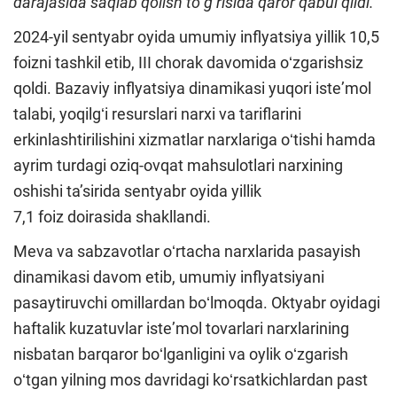
darajasida saqlab qolish toʻgʻrisida qaror qabul qildi.
2024-yil sentyabr oyida umumiy inflyatsiya yillik 10,5
foizni tashkil etib, III chorak davomida oʻzgarishsiz
qoldi. Bazaviy inflyatsiya dinamikasi yuqori isteʼmol
talabi, yoqilgʻi resurslari narxi va tariflarini
erkinlashtirilishini xizmatlar narxlariga oʻtishi hamda
ayrim turdagi oziq-ovqat mahsulotlari narxining
oshishi taʼsirida sentyabr oyida yillik
7,1 foiz doirasida shakllandi.
Meva va sabzavotlar oʻrtacha narxlarida pasayish
dinamikasi davom etib, umumiy inflyatsiyani
pasaytiruvchi omillardan boʻlmoqda. Oktyabr oyidagi
haftalik kuzatuvlar isteʼmol tovarlari narxlarining
nisbatan barqaror boʻlganligini va oylik oʻzgarish
oʻtgan yilning mos davridagi koʻrsatkichlardan past