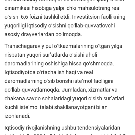
dinamikasi hisobiga yalpi ichki mahsulotning real
oʻsishi 6,6 foizni tashkil etdi. Investitsion faollikning
yuqoriligi iqtisodiy oʻsishni qoʻllab-quvvatlovchi
asosiy drayverlardan boʻlmoqda.
Transchegaraviy pul oʻtkazmalarining oʻtgan yilga
nisbatan yuqori surʼatlarda oʻsishi aholi
daromadlarining oshishiga hissa qoʻshmoqda.
Iqtisodiyotda oʻrtacha ish haqi va real
daromadlarning oʻsib borishi isteʼmol faolligini
qoʻllab-quvvatlamoqda. Jumladan, xizmatlar va
chakana savdo sohalaridagi yuqori oʻsish surʼatlari
kuchli isteʼmol talabi shakllanayotgani bilan
izohlanadi.
Iqtisodiy rivojlanishning ushbu tendensiyalaridan