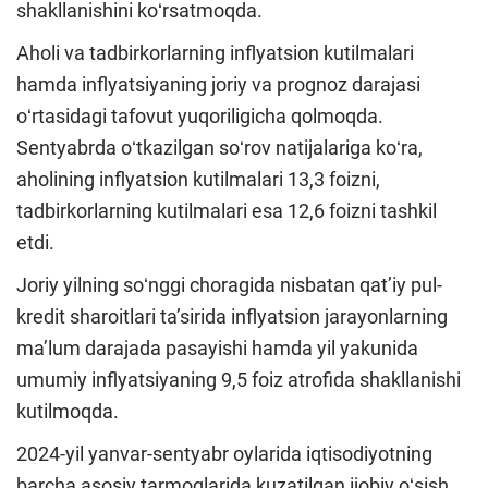
shakllanishini koʻrsatmoqda.
Aholi va tadbirkorlarning inflyatsion kutilmalari
hamda inflyatsiyaning joriy va prognoz darajasi
oʻrtasidagi tafovut yuqoriligicha qolmoqda.
Sentyabrda oʻtkazilgan soʻrov natijalariga koʻra,
aholining inflyatsion kutilmalari 13,3 foizni,
tadbirkorlarning kutilmalari esa 12,6 foizni tashkil
etdi.
Joriy yilning soʻnggi choragida nisbatan qatʼiy pul-
kredit sharoitlari taʼsirida inflyatsion jarayonlarning
maʼlum darajada pasayishi hamda yil yakunida
umumiy inflyatsiyaning 9,5 foiz atrofida shakllanishi
kutilmoqda.
2024-yil yanvar-sentyabr oylarida iqtisodiyotning
barcha asosiy tarmoqlarida kuzatilgan ijobiy oʻsish