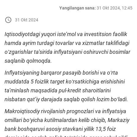
Yangilangan sana:
31 Okt 2024, 12:45
31 Okt 2024
Iqtisodiyotdagi yuqori isteʼmol va investitsion faollik
hamda ayrim turdagi tovarlar va xizmatlar taklifidagi
oʻzgarishlar taʼsirida inflyatsiyani oshiruvchi bosimlar
saqlanib qolmoqda.
Inflyatsiyaning barqaror pasayib borishi va oʻrta
muddatda 5 foizlik target koʻrsatkichiga erishishini
taʼminlash maqsadida pul-kredit sharoitlarini
nisbatan qatʼiy darajada saqlab qolish lozim boʻladi.
Makroiqtisodiy rivojlanish prognozlari va inflyatsiya
omillari boʻyicha kutilmalardan kelib chiqib, Markaziy
bank boshqaruvi asosiy stavkani yillik 13,5 foiz