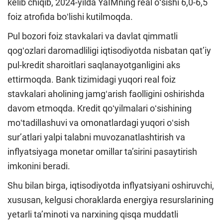
kelib chiqib, 2024-yilda YaIMning real oʻsishi 6,0-6,5
foiz atrofida boʻlishi kutilmoqda.
Pul bozori foiz stavkalari va davlat qimmatli
qogʻozlari daromadliligi iqtisodiyotda nisbatan qatʼiy
pul-kredit sharoitlari saqlanayotganligini aks
ettirmoqda. Bank tizimidagi yuqori real foiz
stavkalari aholining jamgʻarish faolligini oshirishda
davom etmoqda. Kredit qoʻyilmalari oʻsishining
moʻtadillashuvi va omonatlardagi yuqori oʻsish
surʼatlari yalpi talabni muvozanatlashtirish va
inflyatsiyaga monetar omillar taʼsirini pasaytirish
imkonini beradi.
Shu bilan birga, iqtisodiyotda inflyatsiyani oshiruvchi,
xususan, kelgusi choraklarda energiya resurslarining
yetarli taʼminoti va narxining qisqa muddatli