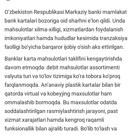
O‘zbekiston Respublikasi Markaziy banki mamlakat
bank kartalari bozoriga oid sharhni e’lon qildi. Unda
mahsulotlar xilma-xilligi, xizmatlardan foydalanish
imkoniyatlari hamda hududlar kesimida tranzaksiya
faolligi bo‘yicha barqaror ijobiy o‘sish aks ettirilgan.
Banklar karta mahsulotlari taklifini kengaytirishda
davom etmoqda: debit mahsulotlar assortimenti
valyuta turi va to‘lov tizimiga ko‘ra tobora ko‘proq
farqlanmoqda. An’anaviy plastik kartalar bilan bir
qatorda virtual va kobeyjing maxsulotlar ham
ommalashib bormoqda. Bu maxsulotlar odatda
soddalashtirilgan rasmiylashtirish jarayoni, past
xizmat xarajatlari hamda kengroq raqamli
funksionallik bilan ajralib turadi. Bo‘lib to‘lash va