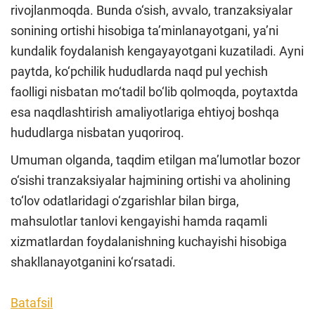
rivojlanmoqda. Bunda o‘sish, avvalo, tranzaksiyalar
sonining ortishi hisobiga ta’minlanayotgani, ya’ni
kundalik foydalanish kengayayotgani kuzatiladi. Ayni
paytda, ko‘pchilik hududlarda naqd pul yechish
faolligi nisbatan mo‘tadil bo‘lib qolmoqda, poytaxtda
esa naqdlashtirish amaliyotlariga ehtiyoj boshqa
hududlarga nisbatan yuqoriroq.
Umuman olganda, taqdim etilgan ma’lumotlar bozor
o‘sishi tranzaksiyalar hajmining ortishi va aholining
to‘lov odatlaridagi o‘zgarishlar bilan birga,
mahsulotlar tanlovi kengayishi hamda raqamli
xizmatlardan foydalanishning kuchayishi hisobiga
shakllanayotganini ko‘rsatadi.
Batafsil