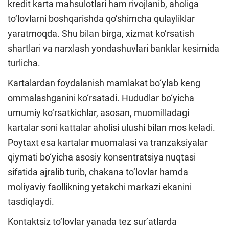
kredit karta mahsulotlari ham rivojlanib, aholiga
to‘lovlarni boshqarishda qo‘shimcha qulayliklar
yaratmoqda. Shu bilan birga, xizmat ko‘rsatish
shartlari va narxlash yondashuvlari banklar kesimida
turlicha.
Kartalardan foydalanish mamlakat bo‘ylab keng
ommalashganini ko‘rsatadi. Hududlar bo‘yicha
umumiy ko‘rsatkichlar, asosan, muomilladagi
kartalar soni kattalar aholisi ulushi bilan mos keladi.
Poytaxt esa kartalar muomalasi va tranzaksiyalar
qiymati bo‘yicha asosiy konsentratsiya nuqtasi
sifatida ajralib turib, chakana to‘lovlar hamda
moliyaviy faollikning yetakchi markazi ekanini
tasdiqlaydi.
Kontaktsiz to‘lovlar yanada tez sur’atlarda