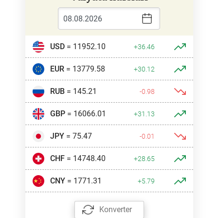
USD
= 11952.10
+36.46
EUR
= 13779.58
+30.12
RUB
= 145.21
-0.98
GBP
= 16066.01
+31.13
JPY
= 75.47
-0.01
CHF
= 14748.40
+28.65
CNY
= 1771.31
+5.79
Konverter