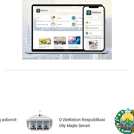
 axborot-
O‘zbekiston Respublikasi
Oliy Majlis Senati