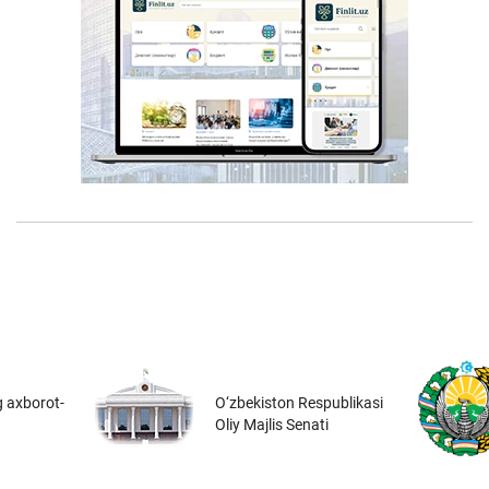
 axborot-
O‘zbekiston Respublikasi
Oliy Majlis Senati