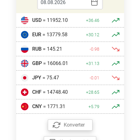
USD
= 11952.10
+36.46
EUR
= 13779.58
+30.12
RUB
= 145.21
-0.98
GBP
= 16066.01
+31.13
JPY
= 75.47
-0.01
CHF
= 14748.40
+28.65
CNY
= 1771.31
+5.79
Konverter