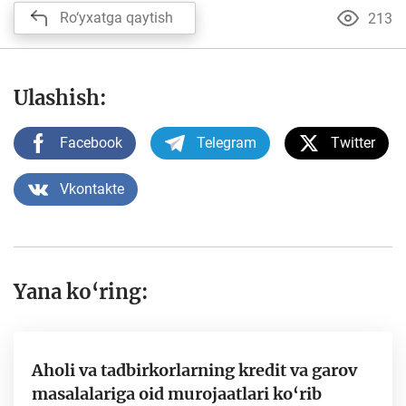
Ro‘yxatga qaytish
213
Ulashish:
Facebook
Telegram
Twitter
Vkontakte
Yana ko‘ring:
Aholi va tadbirkorlarning kredit va garov
masalalariga oid murojaatlari ko‘rib