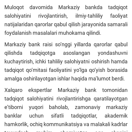
Muloqot davomida Markaziy bankda tadqiqot
salohiyatini rivojlantirish, ilmiy-tahliliy faoliyat
natijalaridan qarorlar qabul qilish jarayonida samarali
foydalanish masalalari muhokama qilindi.
Markaziy bank raisi so‘nggi yillarda qarorlar qabul
qilishda tadqiqotga asoslangan yondashuvni
kuchaytirish, ichki tahliliy salohiyatni oshirish hamda
tadqiqot qo‘mitasi faoliyatini yo‘lga qo‘yish borasida
amalga oshirilayotgan ishlar haqida ma’lumot berdi.
Xalqaro ekspertlar Markaziy bank tomonidan
tadqiqot salohiyatini rivojlantirishga qaratilayotgan
e’tiborni yuqori baholab, zamonaviy markaziy
banklar uchun sifatli tadqiqotlar, akademik
hamkorlik, ochiq kommunikatsiya va malakali kadrlar