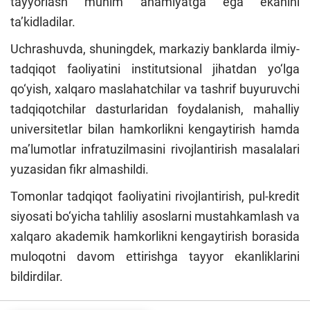
tayyorlash muhim ahamiyatga ega ekanini
ta’kidladilar.
Uchrashuvda, shuningdek, markaziy banklarda ilmiy-
tadqiqot faoliyatini institutsional jihatdan yo‘lga
qo‘yish, xalqaro maslahatchilar va tashrif buyuruvchi
tadqiqotchilar dasturlaridan foydalanish, mahalliy
universitetlar bilan hamkorlikni kengaytirish hamda
ma’lumotlar infratuzilmasini rivojlantirish masalalari
yuzasidan fikr almashildi.
Tomonlar tadqiqot faoliyatini rivojlantirish, pul-kredit
siyosati bo‘yicha tahliliy asoslarni mustahkamlash va
xalqaro akademik hamkorlikni kengaytirish borasida
muloqotni davom ettirishga tayyor ekanliklarini
bildirdilar.