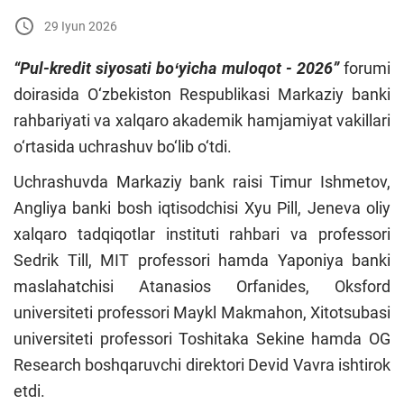
29 Iyun 2026
“Pul-kredit siyosati boʻyicha muloqot - 2026”
forumi
doirasida O‘zbekiston Respublikasi Markaziy banki
rahbariyati va xalqaro akademik hamjamiyat vakillari
o‘rtasida uchrashuv bo‘lib o‘tdi.
Uchrashuvda Markaziy bank raisi Timur Ishmetov,
Angliya banki bosh iqtisodchisi Xyu Pill, Jeneva oliy
xalqaro tadqiqotlar instituti rahbari va professori
Sedrik Till, MIT professori hamda Yaponiya banki
maslahatchisi Atanasios Orfanides, Oksford
universiteti professori Maykl Makmahon, Xitotsubasi
universiteti professori Toshitaka Sekine hamda OG
Research boshqaruvchi direktori Devid Vavra ishtirok
etdi.