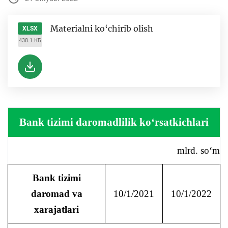
Materialni ko‘chirib olish
XLSX
438.1 КБ
Bank tizimi daromadlilik ko‘rsatkichlari
mlrd. so‘m
Bank tizimi
daromad va
10/1/2021
10/1/2022
xarajatlari