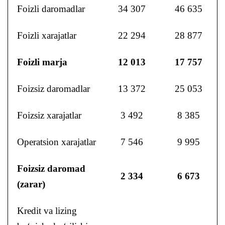
Foizli daromadlar
34 307
46 635
Foizli xarajatlar
22 294
28 877
Foizli marja
12 013
17 757
Foizsiz daromadlar
13 372
25 053
Foizsiz xarajatlar
3 492
8 385
Operatsion xarajatlar
7 546
9 995
Foizsiz daromad
2 334
6 673
(zarar)
Kredit va lizing