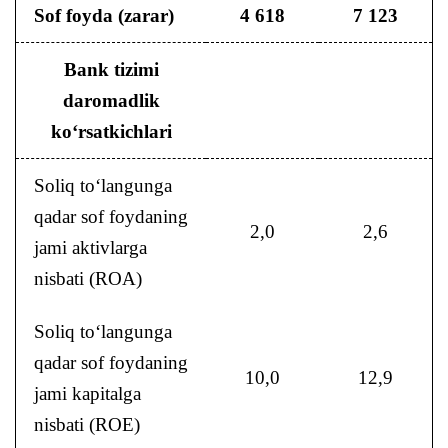
Sof foyda (zarar)
4 618
7 123
Bank tizimi
daromadlik
ko‘rsatkichlari
Soliq to‘langunga
qadar sof foydaning
2,0
2,6
jami aktivlarga
nisbati (ROA)
Soliq to‘langunga
qadar sof foydaning
10,0
12,9
jami kapitalga
nisbati (ROE)