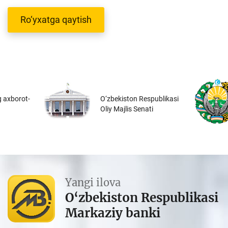
Ro‘yxatga qaytish
 axborot-
O‘zbekiston Respublikasi
Oliy Majlis Senati
Yangi ilova
O‘zbekiston Respublikasi
Markaziy banki