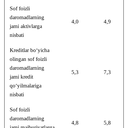
Sof foizli
daromadlarning
4,0
4,9
jami aktivlarga
nisbati
Kreditlar bo‘yicha
olingan sof foizli
daromadlarning
5,3
7,3
jami kredit
qo‘yilmalariga
nisbati
Sof foizli
daromadlarning
4,8
5,8
jami majburiyatlarga