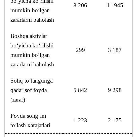
bo‘yicha ko‘rilishi
8 206
11 945
mumkin bo‘lgan
zararlarni baholash
Boshqa aktivlar
bo‘yicha ko‘rilishi
299
3 187
mumkin bo‘lgan
zararlarni baholash
Soliq to‘langunga
qadar sof foyda
5 842
9 298
(zarar)
Foyda solig‘ini
1 223
2 175
to‘lash xarajatlari