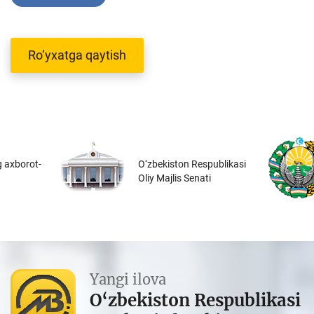
Ro‘yxatga qaytish
 axborot-
O‘zbekiston Respublikasi
Oliy Majlis Senati
Yangi ilova
O‘zbekiston Respublikasi