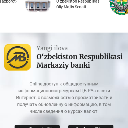
 axborot-
O‘zbekiston Respublikasi
Oliy Majlis Senati
Yangi ilova
O‘zbekiston Respublikasi
Markaziy banki
Online доступ к общедоступным
информационным ресурсам ЦБ РУз в сети
Интернет, с возможностью просматривать и
получать обновленную информацию, в том
числе сведения о курсах валют.