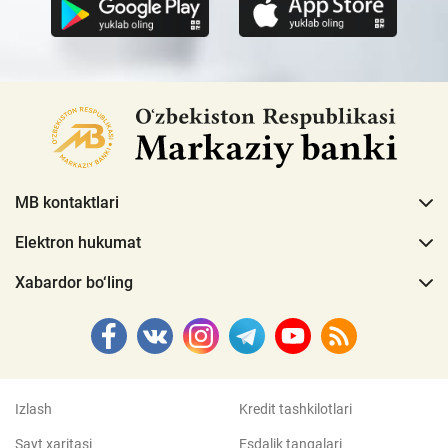
MB kontaktlari
Elektron hukumat
Xabardor bo‘ling
Izlash
Kredit tashkilotlari
Sayt xaritasi
Esdalik tangalari