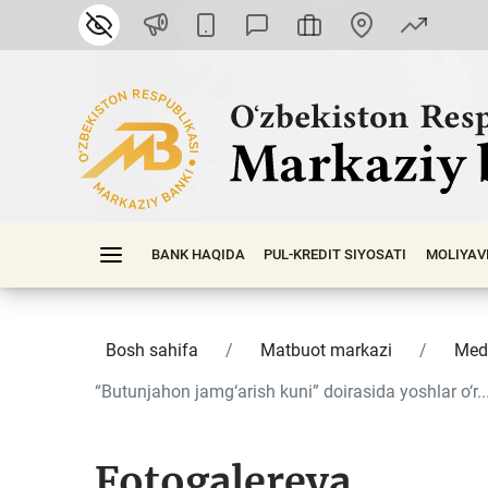
BANK HAQIDA
PUL-KREDIT SIYOSATI
MOLIYAV
Bosh sahifa
Matbuot markazi
Med
“Butunjahon jamg‘arish kuni” doirasida yoshlar o‘r..
Fotogalereya