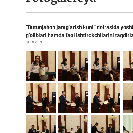
“Butunjahon jamg‘arish kuni” doirasida yoshla
g‘oliblari hamda faol ishtirokchilarini taqdi
31.10.2019