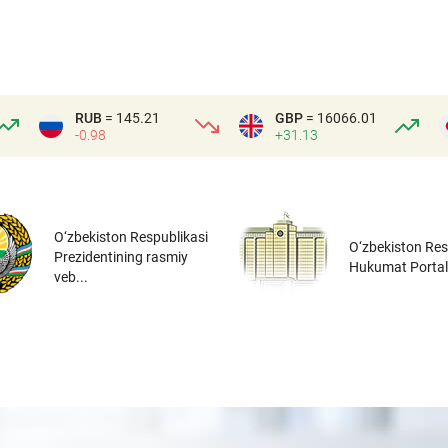
RUB
= 145.21
GBP
= 16066.01
-0.98
+31.13
O‘zbekiston Respublikasi
O‘zbekiston Res
Prezidentining rasmiy
Hukumat Portal
veb...