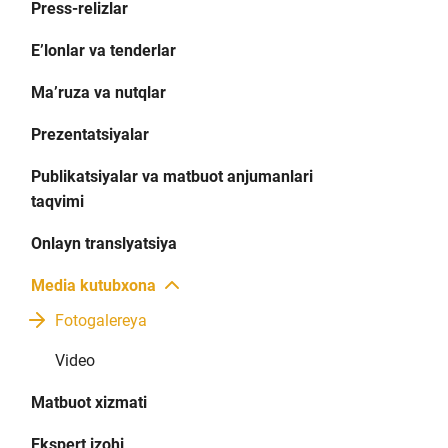
Press-relizlar
E’lonlar va tenderlar
Ma’ruza va nutqlar
Prezentatsiyalar
Publikatsiyalar va matbuot anjumanlari
taqvimi
Onlayn translyatsiya
Media kutubxona
Fotogalereya
Video
Matbuot xizmati
Ekspert izohi