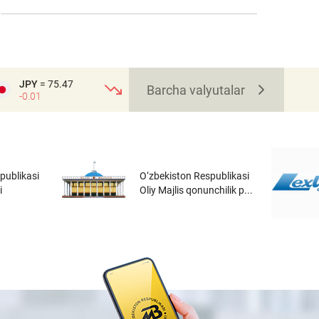
JPY
= 75.47
Barcha valyutalar
-0.01
publikasi
O‘zbekiston Respublikasi
i
Oliy Majlis qonunchilik p...