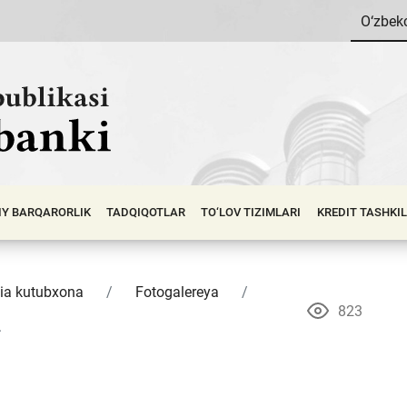
O‘zbek
IY BАRQАRОRLIK
TADQIQOTLAR
TO‘LOV TIZIMLARI
KREDIT TASHKI
ia kutubxona
Fotogalereya
823
.