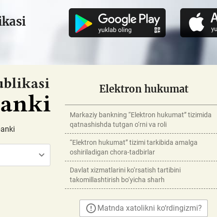
ikasi
Elektron hukumat
Markaziy bankning “Elektron hukumat” tizimida
qatnashishda tutgan o‘rni va roli
banki
“Elektron hukumat” tizimi tarkibida amalga
oshiriladigan chora-tadbirlar
Davlat xizmatlarini ko‘rsatish tartibini
takomillashtirish bo‘yicha sharh
Matnda xatolikni ko‘rdingizmi?