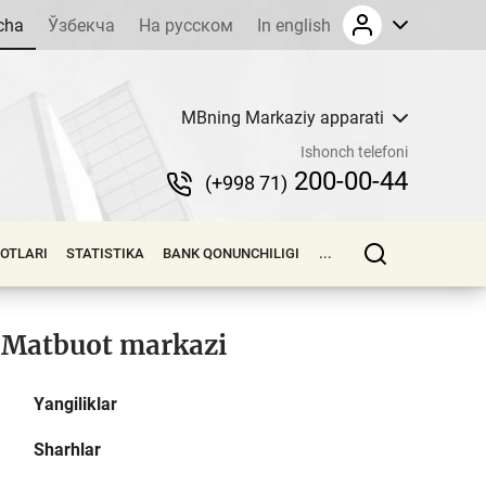
cha
Ўзбекча
На русском
In english
MBning Markaziy apparati
Ishonch telefoni
200-00-44
(+998 71)
LOTLARI
STATISTIKA
BANK QONUNCHILIGI
...
Matbuot markazi
Yangiliklar
Sharhlar