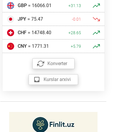
GBP
= 16066.01
+31.13
JPY
= 75.47
-0.01
CHF
= 14748.40
+28.65
CNY
= 1771.31
+5.79
Konverter
Kurslar arxivi