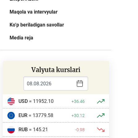
Maqola va intervyular
Ko‘p beriladigan savollar
Media reja
Valyuta kurslari
USD
= 11952.10
+36.46
EUR
= 13779.58
+30.12
RUB
= 145.21
-0.98