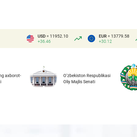
USD
= 11952.10
EUR
= 13779.58
+36.46
+30.12
ng axborot-
O‘zbekiston Respublikasi
i
Oliy Majlis Senati