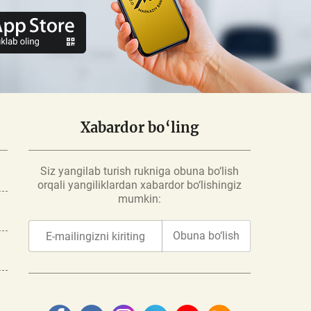
Xabardor bo‘ling
Siz yangilab turish rukniga obuna bo‘lish
orqali yangiliklardan xabardor bo‘lishingiz
mumkin:
Obuna bo‘lish