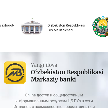
 axborot-
O‘zbekiston Respublikasi
Oliy Majlis Senati
Yangi ilova
O‘zbekiston Respublikasi
Markaziy banki
Online доступ к общедоступным
информационным ресурсам ЦБ РУз в сети
Интернет, с возможностью просматривать и