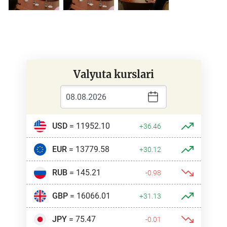
Valyuta kurslari
USD
= 11952.10
+36.46
EUR
= 13779.58
+30.12
RUB
= 145.21
-0.98
GBP
= 16066.01
+31.13
JPY
= 75.47
-0.01