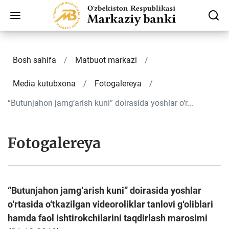
Bosh sahifa
Matbuot markazi
Media kutubxona
Fotogalereya
“Butunjahon jamg‘arish kuni” doirasida yoshlar o‘r...
Fotogalereya
“Butunjahon jamg‘arish kuni” doirasida yoshlar
o‘rtasida o‘tkazilgan videoroliklar tanlovi g‘oliblari
hamda faol ishtirokchilarini taqdirlash marosimi