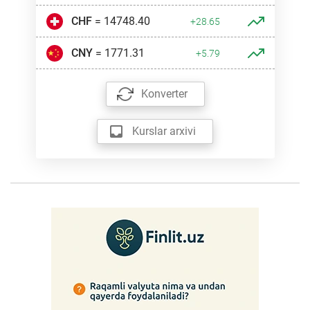
CHF
= 14748.40
+28.65
CNY
= 1771.31
+5.79
Konverter
Kurslar arxivi